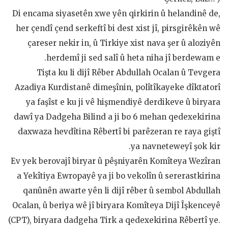
Di encama siyasetên xwe yên qirkirin û helandinê de,
her çendî çend serkeftî bi dest xist jî, pirsgirêkên wê
çareser nekir in, û Tirkiye xist nava şer û aloziyên
herdemî ji sed salî û heta niha jî berdewam e.
Tişta ku li dijî Rêber Abdullah Ocalan û Tevgera
Azadiya Kurdistanê dimeşînin, polîtîkayeke dîktatorî
ya faşîst e ku ji vê hişmendiyê derdikeve û biryara
dawî ya Dadgeha Bilind a ji bo 6 mehan qedexekirina
daxwaza hevdîtina Rêbertî bi parêzeran re raya giştî
ya navneteweyî şok kir.
Ev yek berovajî biryar û pêşniyarên Komîteya Wezîran
a Yekîtiya Ewropayê ya ji bo vekolîn û sererastkirina
qanûnên awarte yên li dijî rêber û sembol Abdullah
Ocalan, û beriya wê jî biryara Komîteya Dijî Îşkenceyê
(CPT), biryara dadgeha Tirk a qedexekirina Rêbertî ye.