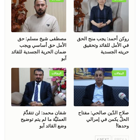
روكن أحمد: يجب منح الحق
مصطفى شيخ مسلم: حق
في الأمل للقائد وتحقيق
الأمل حق أساسي ويجب
حريته الجسدية
ضمان الحرية الجسدية للقائد
آبو
المقالات
المقالات
صلاح الدّين صالحي: مفتاح
شفان محمد: لن تتقدَّمَ
الحلّ يكمن في إمرالي
العمليَّة ما لم يتم توضيح
وحدها!
وضع القائد آبو
NEXT
PREV