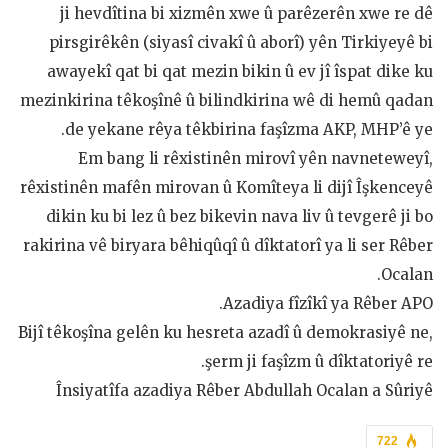
ji hevdîtina bi xizmên xwe û parêzerên xwe re dê
pirsgirêkên (siyasî civakî û aborî) yên Tirkiyeyê bi
awayekî qat bi qat mezin bikin û ev jî îspat dike ku
mezinkirina têkoşînê û bilindkirina wê di hemû qadan
de yekane rêya têkbirina faşîzma AKP, MHP’ê ye.
Em bang li rêxistinên mirovî yên navneteweyî,
rêxistinên mafên mirovan û Komîteya li dijî Îşkenceyê
dikin ku bi lez û bez bikevin nava liv û tevgerê ji bo
rakirina vê biryara bêhiqûqî û dîktatorî ya li ser Rêber
Ocalan.
Azadiya fîzîkî ya Rêber APO.
Bijî têkoşîna gelên ku hesreta azadî û demokrasiyê ne,
şerm ji faşîzm û dîktatoriyê re.
Însiyatîfa azadiya Rêber Abdullah Ocalan a Sûriyê
722