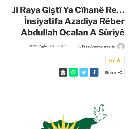
Ji Raya Giştî Ya Cîhanê Re…
Însiyatîfa Azadiya Rêber
Abdullah Ocalan A Sûriyê
Last updated
مايو 9, 2022
By
Freedomocalansyria
722
Share