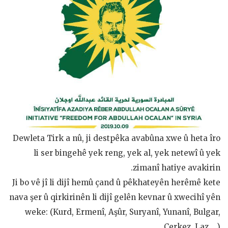
Dewleta Tirk a nû, ji destpêka avabûna xwe û heta îro
li ser bingehê yek reng, yek al, yek netewî û yek
zimanî hatiye avakirin.
Ji bo vê jî li dijî hemû çand û pêkhateyên herêmê kete
nava şer û qirkirinên li dijî gelên kevnar û xwecihî yên
weke: (Kurd, Ermenî, Aşûr, Suryanî, Yunanî, Bulgar,
Çerkez, Laz… )