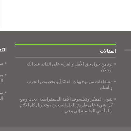
الكت
المقالات
مي
برنامج حول حق الأمل والعزلة على القائد عبد الله
أوجلان
من
ال
مقتطفات من توجيهات القائد آبو بخصوص الحرب
والسلم
من
ال
يقول المفكر وفيلسوف الأمة الديمقراطية : يجب وضع
كل شيء على طريق الحل الصحيح ، وتحويل كل الآلام
والمآسي الماضية إلى وعي…