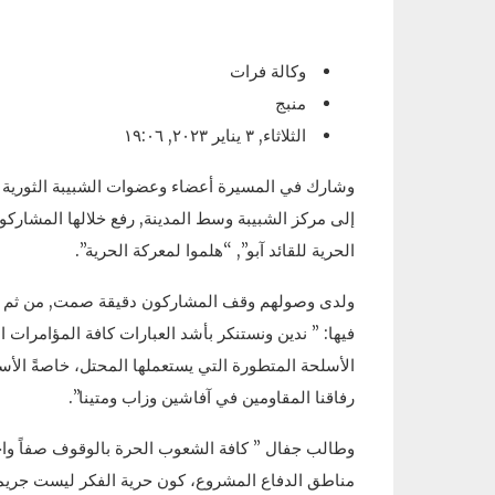
وكالة فرات
منبج
الثلاثاء, ٣ يناير ٢٠٢٣, ١٩:٠٦
وشارك في المسيرة أعضاء وعضوات الشبيبة الثورية وات
إلى مركز الشبيبة وسط المدينة, رفع خلالها المشارك
الحرية للقائد آبو”, “هلموا لمعركة الحرية”.
ولدى وصولهم وقف المشاركون دقيقة صمت, من ثم ألق
فيها: ” ندين ونستنكر بأشد العبارات كافة المؤامرات
الأسلحة المتطورة التي يستعملها المحتل، خاصةً الأ
رفاقنا المقاومين في آفاشين وزاب ومتينا”.
وطالب جفال ” كافة الشعوب الحرة بالوقوف صفاً واحدا
مناطق الدفاع المشروع، كون حرية الفكر ليست جريمة