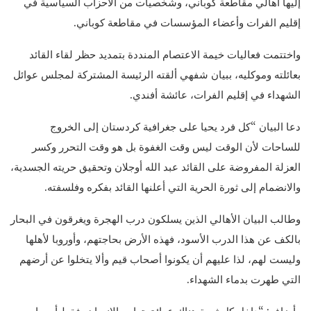
إليها أهالي مقاطعة كوباني، وشخصيات من الأحزاب السياسية في
إقليم الفرات وأعضاء المؤسسات في مقاطعة كوباني.
واختتمت فعاليات خيمة الاعتصام المنددة بتمديد حظر لقاء القائد
بعائلته وموكليه، ببيان شفهي ألقته الرئيسة المشتركة لمجلس عوائل
الشهداء في إقليم الفرات، عائشة أفندي.
دعا البيان “كل فرد يحيا على جغرافية كردستان إلى الخروج
للساحات لأن الوقت ليس وقت الغفوة بل هو وقت التحرر وكسر
العزلة المفروضة على القائد عبد الله أوجلان وتحقيق حريته الجسدية،
والانضمام إلى ثورة الحرية التي أعلنها القائد بفكره وفلسفته.
وطالب البيان الأهالي الذين يسلكون درب الهجرة ويغرقون في البحار
بالكف عن هذا الدرب الأسود، فهذه الأرض بحاجتهم، وأوروبا لأهلها
وليست لهم، لذا عليهم أن يكونوا أصحاب قيم وألا يتخلوا عن أرضهم
التي طهرت بدماء الشهداء.