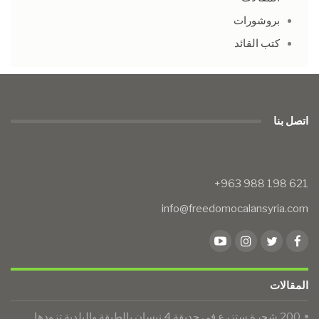
بروشورات
كتب القائد
اتصل بنا
info@freedomocalansyria.com
المقالات
200 شجرة ستزرع في حديقة 4 نيسان بالطبقة والبلدية تزودها