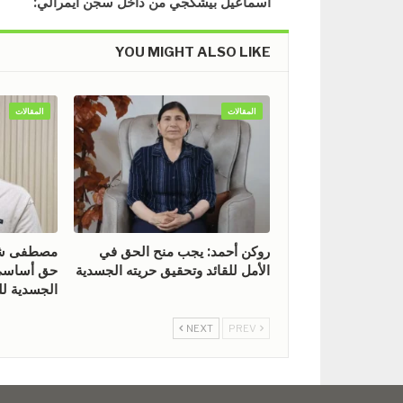
اسماعيل بيشكجي من داخل سجن ايمرالي:
YOU MIGHT ALSO LIKE
المقالات
المقالات
روكن أحمد: يجب منح الحق في
مصطفى شيخ
الأمل للقائد وتحقيق حريته الجسدية
حق أساسي 
الجسدية للق
NEXT
PREV