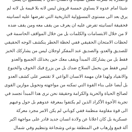
شيئا امام عدوه لا يساوي خمسة قروش ليس لانه بلا قيمة بل لانه لم
يرق بعد الى مستوى المسؤولية التاريخية التي تفرضها عليه انسانيته
فحقيقة انسانيته تفرض عليه ان يعرف من يقف معه ومن يقف ضده
لا من خلال الابتسامات والكلمات بل من خلال المواقف الحاسمة في
لحظات الامتحان الحقيقي ففي لحظة الخطر ينكشف الوجه الحقيقي
للصديق والعدو، والصديق عند المفكر اوجلان ليس من يشاركك الخبز
فقط بل من يشاركك المبدأ ويقف معك حين يخذلك الجميع والعدو
ليس فقط من يحمل السلاح ضدك بل من يزرع فيك الخوف والخنوع
والانقياد ولهذا فان مهمة الانسان الواعي لا تقتصر على كشف العدو
بل أيضا على بناء القوة التي تمكنه من مواجهته وتحويل موازين القوى
لصالح الحياة والحرية والكرامة وحقيقة نحن نرى هذا المبدأ تجسد في
تجربة الأخوة الأكراد الذين لم يكتفوا بمعرفة عدوهم بل حول وعيهم
الى قوة مقاومة منظمة ففي كوباني لم يكن الامر مجرد معركة
عسكرية بل كان اعلانا عن ولادة انسان جديد قادر على مواجهة اكبر
آلة قمع وإرهاب في المنطقة بوعي وشجاعة وتنظيم وفي شمال