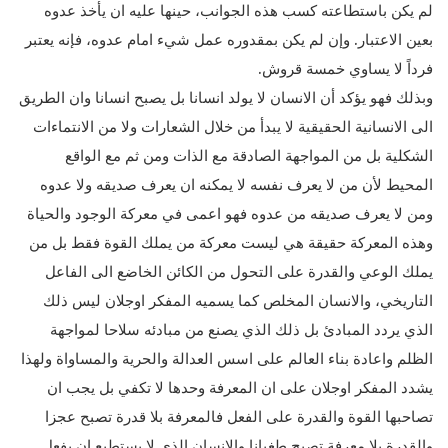
لم يكن باستطاعته كسب هذه الجوانب، حينها عليه ان يأخذ عدوه
بعين الاعتبار. وإن لم يكن بمقدوره عمل شيء امام عدوه، فإنه يعتبر
فرداً لا يساوي خمسة قروش.
وبذلك فهو يؤكد أن الانسان لا يولد انسانا بل يصبح انسانا وان الطريق
الى الانسانية الحقيقية لا يبدأ من خلال الشعارات ولا من الانتماءات
الشكلية بل من المواجهة الصادقة مع الذات ومن ثم مع الواقع
المحيط لأن من لا يعرف نفسه لا يمكنه ان يعرف صديقه ولا عدوه
ومن لا يعرف صديقه من عدوه فهو اعمى في معركة الوجود والحياة
وهذه المعركة حقيقة هي ليست معركة من يملك القوة فقط بل من
يملك الوعي والقدرة على التحول من الكائن الخاضع الى الفاعل
التاريخي، والانسان المخلص كما يسميه المفكر اوجلان ليس ذلك
الذي يردد المبادئ بل ذلك الذي يصنع من مبادئه سلاحا لمواجهة
الظلم واعادة بناء العالم على اسس العدالة والحرية والمساواة ولهذا
يشدد المفكر اوجلان على ان المعرفة وحدها لا تكفي بل يجب ان
تصاحبها القوة والقدرة على الفعل فالمعرفة بلا قدرة تصبح عجزا
والقدرة بلا معرفة تصبح طغيانا والانسان الذي لا يستطيع ان يفعل