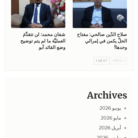
صلاح الدّين صالحي: مفتاح
شفان محمد: لن تتقدَّمَ
الحلّ يكمن في إمرالي
العمليَّة ما لم يتم توضيح
وحدها!
وضع القائد آبو
NEXT
PREV
Archives
يونيو 2026
مايو 2026
أبريل 2026
مارس 2026