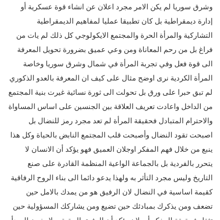
وشرق سوريا لم يكن الامر مجرد اعلان عن انشاء قوة عسكرية أو
إدارة ديمقراطية بل كان تطبيقا عمليا لمفاهيم الديمقراطية
التشاركية والمرأة الحرة والمجتمع الايكولوجي كل ذلك لم يات من
فراغ بل من رحم المعاناة ومن وعي عميق بضرورة تحويل المعرفة
الى قوة فعل وفي تجربة المرأة في شمال وشرق سوريا وخاصة
المرأة الكردية نرى اوضح مثال على كيف ان المعرفة بالعدو الذكوري
لم تبق حبرا على ورق بل تحولت الى ثورة نسائية غيرت بنية المجتمع
من الداخل واعادت تعريف العلاقة بين الجنسين على اساس المساواة
والاحترام المتبادل فحقيقة المرأة لم تعد مجرد رمز للنضال بل
اصبحت تقود النضال وأصبحت قلب المجتمع النابض بالحياة وكل هذا
ينبع من خلال فهم المفكر اوجلان العميق فهو يؤكد أن الانسان لا
يتحرر بالفردية بل بالجماعة الواعية المنظمة القادرة على صنع
التاريخ وليس مجرد التأثر به ولهذا يدعو دائما الى بناء الروح الرفاقية
كقيمة اساسية في النضال لان الرفيق هو من يمدك بالامل حين
تضعف ومن يذكرك بمبادئك حين تضيع ومن يشاركك المسؤولية حين