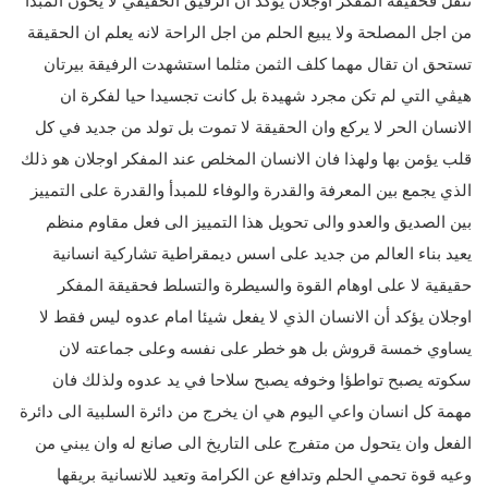
تثقل فحقيقة المفكر أوجلان يؤكد أن الرفيق الحقيقي لا يخون المبدأ
من اجل المصلحة ولا يبيع الحلم من اجل الراحة لانه يعلم ان الحقيقة
تستحق ان تقال مهما كلف الثمن مثلما استشهدت الرفيقة بيرتان
هيڤي التي لم تكن مجرد شهيدة بل كانت تجسيدا حيا لفكرة ان
الانسان الحر لا يركع وان الحقيقة لا تموت بل تولد من جديد في كل
قلب يؤمن بها ولهذا فان الانسان المخلص عند المفكر اوجلان هو ذلك
الذي يجمع بين المعرفة والقدرة والوفاء للمبدأ والقدرة على التمييز
بين الصديق والعدو والى تحويل هذا التمييز الى فعل مقاوم منظم
يعيد بناء العالم من جديد على اسس ديمقراطية تشاركية انسانية
حقيقية لا على اوهام القوة والسيطرة والتسلط فحقيقة المفكر
اوجلان يؤكد أن الانسان الذي لا يفعل شيئا امام عدوه ليس فقط لا
يساوي خمسة قروش بل هو خطر على نفسه وعلى جماعته لان
سكوته يصبح تواطؤا وخوفه يصبح سلاحا في يد عدوه ولذلك فان
مهمة كل انسان واعي اليوم هي ان يخرج من دائرة السلبية الى دائرة
الفعل وان يتحول من متفرج على التاريخ الى صانع له وان يبني من
وعيه قوة تحمي الحلم وتدافع عن الكرامة وتعيد للانسانية بريقها