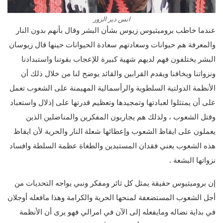
انس دير الزور
عندما خاطب بروميثيوس زيوس بشأن البشر وقال بأنهم بدون النار
والمعرفة هم حيوانات وسعادتهم سعادة الحيوانات حينها قال زيوسان
البشر يختلفون فهم لديهم شهية كبيرة للإعجاب بقوتنا واستبدادنا
ونزواتنا ويخافنا ويقدم القرابين والقائد يوضح لنا من خلال ذلك أن
الأنظمة الدولتية السلطوية والرأسمالية المهيمنة على الشعوب تعمل
على أن يمتثلوا لعبادتها وتمجيدها وتعظيم قدرتها على إذلال واستعباد
وقتل الشعوب ، ولذلك هم يجاربون المفكرين والمناضلين الذين
يعملون على ايقاظ الشعوب وإعطائها شعلة النار والحرية لأن ايقاظ
هذه الشعوب يعني فقدان المستبدين والطغاة عظمة السلطة وافساد
نزواتها البشعة .
إن بروميثيوس حقيقة يمثل كل ثائر ومفكر ونبي يواجه التحديات من
أجل الشعوب المستضعفة لمنحها الحرية والكرامة وهذا مافعله أوجلان
في بداية نضاله ومايفعله إلى الآن في امرالي فهو يرى أن الأنظمة