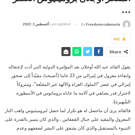
…
Last updated
أغسطس 1, 2022
By
Freedomocalansyria
942
Share
يقول القائد عبد الله أوجلان بعد المؤامرة الدولية التي أدت لإعتقاله
وابقاءه معزول في إمرالي من 23 عاما (أصبحتُ مقيّداً إلى صخور
إمرالي في عصر “الملوك العراة والآلهة غير المقنّعة”، ومتروكاً
لاجترار قدر يضاهي في آلامه ما عاناه بروماتوس في الأسطورة
الشّهيرة).
فالقائد يرى أن ماحصل له هو تكرار لما حصل لبروميثيوس واهب النار
المعزول والمقيد على جبال القفقاس ، والذي كان يتميز بالقدرة على
التنبوء بالمستقبل والذي كان يشفق على البشر لضعفهم وعدم