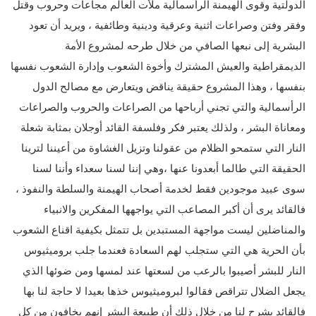
الدولتية وقوى الهيمنة الرأسمالية ملأت العالم مجاعات وحروب وقتل
وفقر وفتن وصراعات اثنية وعرقية ودينية وطائفية ، ويريد أن تعود
البشرية إلى نبعها الصافي من خلال طرحه لمشروع الأمة
الديمقراطية والعيش المشترك وأخوة الشعوب وإدارة الشعوب نفسها
بنفسها ، وهذا المشروع حقيقة يناقض ويتعارض مع مصالح الدول
الرأسمالية والتي تجني أرباحها من الصراعات والحروب والصراعات
ومعاناة البشر ، ولذلك يعتبر فكر وفلسفة القائد أوجلان بمثابة شعلة
النار التي ستمحو الظلام من عقولنا وتزيل الغشاوة من أعيننا لترينا
الحقيقة التي طالما أبعدونا عنها ،وهي إننا لسنا سعداء وأننا لسنا
سوى عبيد موجودين فقط لخدمة أصحاب الهيمنة والسلطة والنفوذ ،
فالقائد يرى أن أكبر المصاعب التي يواجهها المفكرين والانبياء
والمناضلين ليست مواجهة المستبدين بل تتمثل بكيفية اقناع الشعوب
بأن الحرية هي التي ستجلب لهم السعادة فعندما جلب بروميثيوس
النار للبشر أصيبوا بالرعب من لسعتها عند لمسها ومن ضوئها الذي
يجعل الضلال تتراقص فقالوا لبروميثيوس خذها بعيدا لا حاجة لنا بها
فالقائد يشرح لنا من خلال ذلك أن طبيعة البشر إنهم يخافون من كل