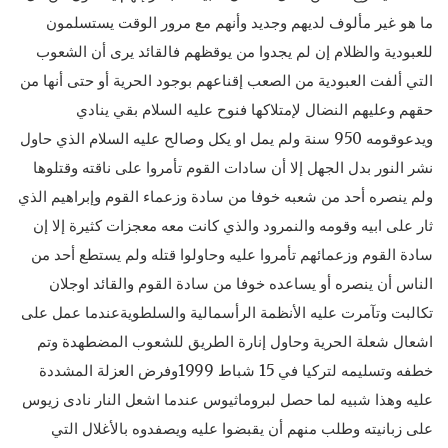
ما هو غير مألوف لديهم وجديد وأنهم مع مرور الوقت يستسلمون
للعبودية والظلام إن لم يجدوا من يوقظهم فالقائد يرى أن الشعوب
التي ألفت العبودية من الصعب إقناعهم بوجود الحرية أو حتى أنها من
حقهم وعليهم النضال لإمتلاكها فنوح عليه السلام بقي ينادي
ويدعوقومه 950 سنة ولم يمل او يكل وصالح عليه السلام الذي حاول
نشر النور بدل الجهل إلا أن سادات القوم تأمروا على ناقته وقتلوها
ولم ينصره أحد من شعبه خوفا من سادة وزعماء القوم وإبراهيم الذي
ثار على ابيه وقومه والنمرود والذي كانت معه معجزات كثيرة إلا إن
سادة القوم وزعمائهم تأمروا عليه وحاولوا قتله ولم يستطع أحد من
الناس أن ينصره أو يساعده خوفا من سادة القوم والقائد اوجلان
تكالبت وتآمرت عليه الأنظمة الرأسمالية والسلطويةعندما عمل على
اشعال شعلة الحرية وحاول إنارة الطريق للشعوب المضطهدة وتم
خطفه وتسليمه لتركيا في 15 شباط 1999وفرض العزلة المشددة
عليه وهذا شبيه لما حصل لبروماثيوس عندما اشعل النار نادى زيوس
على زبانيته وطلب منهم أن يقبضوا عليه ويصفدوه بالأغلال التي