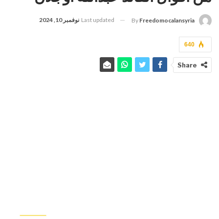
Last updated
نوفمبر 10, 2024
By
Freedomocalansyria
640
Share