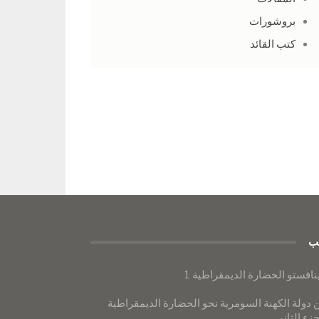
بروشورات
كتب القائد
ب
نافستو الحضارة الديمقراطية 1
 دولة الكهنة السومرية نحو الحضارة الديمقراطية
جزء الثاني