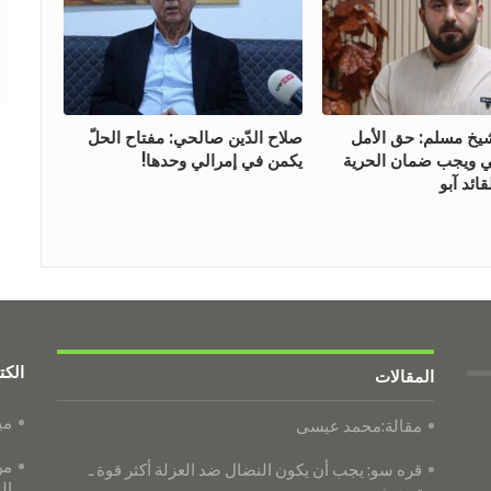
 مسلم: حق الأمل
صلاح الدّين صالحي: مفتاح الحلّ
ويجب ضمان الحرية
يكمن في إمرالي وحدها!
ائد آبو
الكت
المقالات
مي
مقالة:محمد عيسى
من
قره سو: يجب أن يكون النضال ضد العزلة أكثر قوة ـ
ال