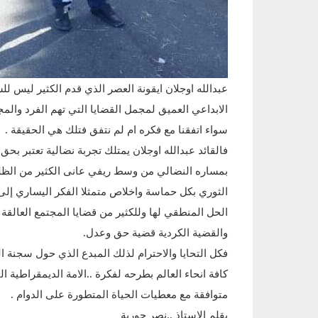
عبدالله اوجلان ايقونة العصر الذي قدم الكثير ليس ل
الابداعي العميق لمجمل القضايا التي تهم الفرد وال
سواء اتفقنا مع فكره ام لم نتفق فتلك هي الحقيقة .
فالقائد عبدالله اوجلان يمتلك تجربة نضالية تعتبر ب
بمساره النضالي من وسط ريفي عانى الكثير من الظلم 
الثوري بكل حماسة واخلاص متمثلا الفكر اليساري إلى 
الحل المنطقي لها وللكثير من قضايا المجتمع العالقة .
والقضية الكردية قضية حق وعدل.
فكل التحايا والاحترام لذلك المبدع الذي حول سجنة ا
كافة انحاء العالم بطرحه لفكرة ..الامة الديمقراطية
متوافقة مع معطيات الحياة المتطورة على الدوام .
بقلم الاستاذ ..نصر حورية