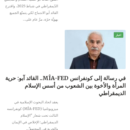
الدّيمقراطي في شباط 2025، واقترح
القائد آبو الاندماج لكي يتمتّع الجميع
بهويَّة حرّة، مرَّ عام على…
اخبار
في رسالة إلى كونفرانس MÎA-FED.. القائد آبو: حرية
المرأة والأخوة بين الشعوب من أسس الإسلام
الديمقراطي
يعقد اتحاد البحوث الإسلامية في
ميزوبوتاميا (MÎA-FED) كونفرانسه
الثالث تحت شعار "الإسلام
الديمقراطي: الإخلاص في الإيمان
والحرية في المجتمع"…