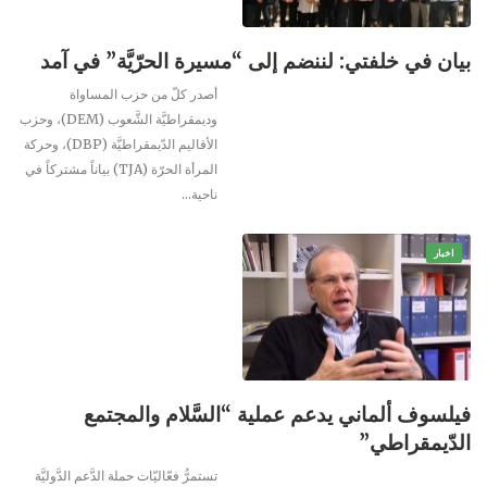
بيان في خلفتي: لننضم إلى “مسيرة الحرّيَّة” في آمد
أصدر كلّ من حزب المساواة
وديمقراطيَّة الشَّعوب (DEM)، وحزب
الأقاليم الدّيمقراطيَّة (DBP)، وحركة
المرأة الحرّة (TJA) بياناً مشتركاً في
ناحية…
اخبار
فيلسوف ألماني يدعم عملية “السَّلام والمجتمع
الدّيمقراطي”
تستمرُّ فعّاليّات حملة الدَّعم الدَّوليَّة