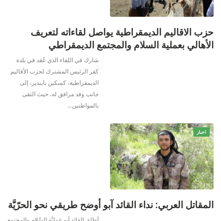
حزب الاقاليم الديمقراطية يواصل لقاءاته لتعريف
الأهالي بعملية السلام والمجتمع الديمقراطي
شارك في اللقاء الذي عُقد في بلدة
كفر الرئيس المشترك لحزب الأقاليم
الديمقراطية، كسكين بايندير، إلى
جانب وفد مرافق له، حيث التقى
بالمواطنين…
اخبار
المقاتل العربي: نداء القائد آبو أوضح طريقي نحو الحرّيَّة
أطلق القائد آبو عمليَّة السَّلام والمجتمع