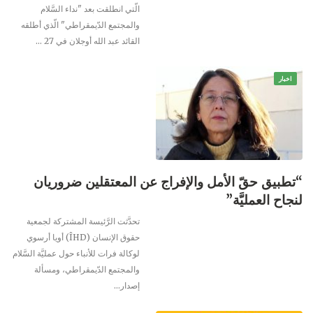
الّتي انطلقت بعد "نداء السَّلام
والمجتمع الدّيمقراطي" الّذي أطلقه
القائد عبد الله أوجلان في 27 …
اخبار
“تطبيق حقّ الأمل والإفراج عن المعتقلين ضروريان
لنجاح العمليَّة”
تحدَّثت الرَّئيسة المشتركة لجمعية
حقوق الإنسان (ÎHD) أويا أرسوي
لوكالة فرات للأنباء حول عمليَّة السَّلام
والمجتمع الدّيمقراطي، ومسألة
إصدار…