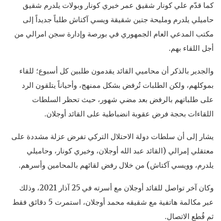
كما قدّم علي كونار شقيق عمر خيري كونار وبولات يلدرم شقيق
حاميلي يلدرم ومليحة جتين شقيقة ويسي آكتاش طلباً جديداً إلى
مكتب المدعي العام الجمهوري في بورصة وإدارة سجن امرالي من
أجل اللقاء بهم.
والجدير بالذكر أن محاميي القائد يقدمون طلبين كل أسبوع؛ للقاء
بموكلهم، ولكن الطلبات تُرفض بشكل ممنهج، وأحياناً يتلقون الرد
على طلباتهم بالرفض بعد مضي شهور، حيث تحظر السلطات
اللقاءات بحجة فرض عقوبة انضباطية على القائد أوجلان.
يشار إلى أن سلطات دولة الاحتلال التركي تفرض عزلة مشددة على
معتقلي إمرالي (القائد عبد الله أوجلان، وخيري كونار، وحاميلي
يلدرم، وويسي آكتاش) من خلال رفض لقائهم بالمحامين وأسرهم.
وكان آخر تواصل للقائد أوجلان مع أسرته في 25 آذار 2021، وذلك
عبر مكالمة هاتفية مع شقيقه محمد أوجلان، استمرت 5 دقائق فقط
ثم قُطع الاتصال.