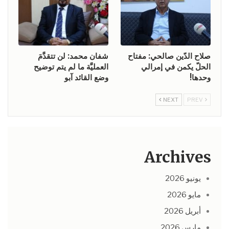
صلاح الدّين صالحي: مفتاح
شفان محمد: لن تتقدَّمَ
الحلّ يكمن في إمرالي
العمليَّة ما لم يتم توضيح
وحدها!
وضع القائد آبو
NEXT
PREV
Archives
يونيو 2026
مايو 2026
أبريل 2026
مارس 2026