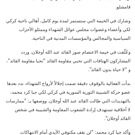
قامشلو.
وشارك في الخيمة التي ستستمر لمدة يوم كامل، أهالي ناحية كركي
لكي وأعضاء وعضوات مجلس عوائل الشهداء وممثلو الأحزاب
السياسية والمجالس والمؤسسات المدنية في الناحية.
وعُلّقت في خيمة الاعتصام صور القائد عبد الله أوجلان، وردد
المشاركون الهتافات التي تحيي مقاومة القائد “تحيا مقاومة القائد”،
و “لا حياة بدون القائد”.
بدأت الفعالية بالوقوف دقيقة صمت إجلالاً لأرواح الشهداء، ندد بعدها
عضو حركة الشبيبة الثورية السورية في كركي لكي جيا كرد محمد،
بالتهديدات التي طالت القائد عبد الله أوجلان. ووصفها بـ: “ممارسات
لا أخلاقية تستهدف إرادة الشعوب المقاومة والشبيبة في شخص
القائد أوجلان”.
وأكد جيا كرد محمد: “لن نقف مكتوفي الأيدي أمام الانتهاكات