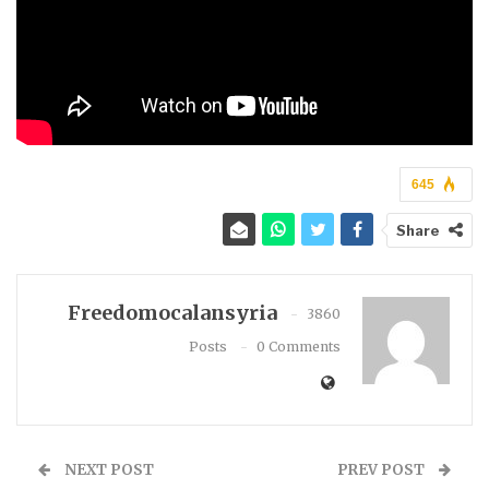
645
Share
Freedomocalansyria
3860
Posts
0 Comments
NEXT POST
PREV POST