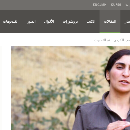
بنا
KURDI
ENGLISH
بار
المقالات
الكتب
بروشورات
الأقوال
الصور
الفيديوهات
لشعب الكردي – تم التحديث