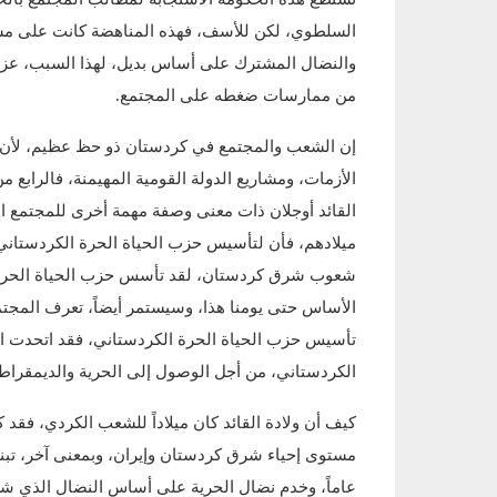
السلطوي، لكن للأسف، فهذه المناهضة كانت على مستو
والنضال المشترك على أساس بديل، لهذا السبب، عزز
من ممارسات ضغطه على المجتمع.
إن الشعب والمجتمع في كردستان ذو حظ عظيم، لأن ال
الأزمات، ومشاريع الدولة القومية المهيمنة، فالرابع من
القائد أوجلان ذات معنى وصفة مهمة أخرى للمجتمع ال
شعوب شرق كردستان، لقد تأسس حزب الحياة الحرة ال
الأساس حتى يومنا هذا، وسيستمر أيضاً، تعرف المجت
تأسيس حزب الحياة الحرة الكردستاني، فقد اتحدت الم
الكردستاني، من أجل الوصول إلى الحرية والديمقراطية
كيف أن ولادة القائد كان ميلاداً للشعب الكردي، فقد 
عاماً، وخدم نضال الحرية على أساس النضال الذي ش