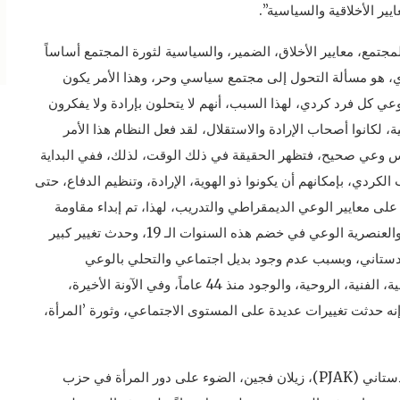
ير الأخلاقية والسياسية”.
جتمع، معايير الأخلاق، الضمير، والسياسية لثورة المجتمع أساساً
ي، هو مسألة التحول إلى مجتمع سياسي وحر، وهذا الأمر يكون
 كل فرد كردي، لهذا السبب، أنهم لا يتحلون بإرادة ولا يفكرون
، لكانوا أصحاب الإرادة والاستقلال، لقد فعل النظام هذا الأمر
س وعي صحيح، فتظهر الحقيقة في ذلك الوقت، لذلك، ففي البداية
ردي، بإمكانهم أن يكونوا ذو الهوية، الإرادة، وتنظيم الدفاع، حتى
على معايير الوعي الديمقراطي والتدريب، لهذا، تم إبداء مقاومة
عظيمة لتغيير ضد نهج الدولة وخلفيات مفهوم الدولة والعنصرية الوعي في خضم هذه السنوات الـ 19، وحدث تغيير كبير
دستاني، وبسبب عدم وجود بديل اجتماعي والتحلي بالوعي
الديمقراطي، يواجه المجتمع الإبادة الاجتماعية، الثقافية، الفنية، الروحية، والوجود منذ 44 عاماً، وفي الآونة الأخيرة،
نه حدثت تغييرات عديدة على المستوى الاجتماعي، وثورة ’المرأة،
وسلطت الرئيسة المشتركة لحزب الحياة الحرة الكردستاني (PJAK)، زيلان فجين، الضوء على دور المرأة في حزب