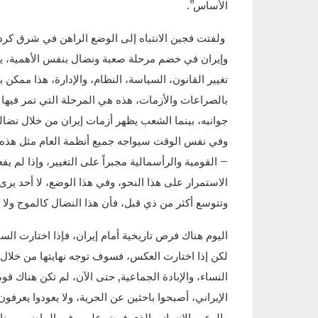
الأساس”.
ولفتت فجين الانتباه إلى الوضع الراهن في شرق كرد
وإيران في خضم مرحلة صعبة ونضال بنفس الأهمية، يمكن
تغيير القانون، السياسة، النظام، والإدارة، هذا ممكن
بالصراعات والأزمات، هذه هي المرحلة التي تمر فيها 
جوانبه، بينما الشعب يظهر أزمات إيران من خلال نضال
وفي نفس الوقت سيواجه جميع أنظمة العام مثل هذه ال
– القومية والرأسمالية مجبراً على التغيير، وإذا لم ي
الاستمرار على هذا النحو، وفي هذا الوضع، لا أحد ير
وتتوسع أكثر من ذي قبل، فأن هذا النضال كالموج ولا ي
اليوم هناك فرص تاريخية أمام إيران، فإذا اختارت ال
لكن إذا اختارت العكس، فسوف توجه نهايتها من خلال 
النساء، والإبادة الجماعية, حتى الآن، لم تكن هناك ق
الإيراني، أصبحوا باحثين عن الحرية، ولا يعودوا يعر
والرعب الإنساني الذي فرض عليهم في الماضي، وي