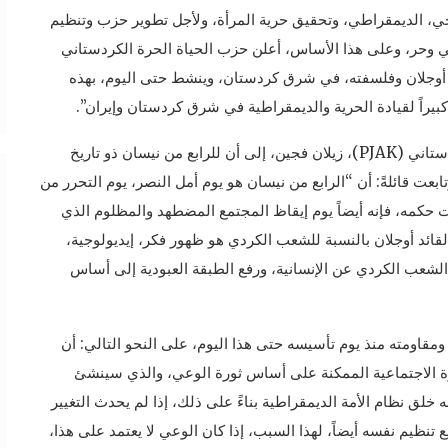
ي، الديمقراطي، وتحقيق حرية المرأة، ولأجل تطوير حزب وتنظيم
ي وحر، وعلى هذا الأساس، أعلن حزب الحياة الحرة الكردستاني
د أوجلان وفلسفته، في شرق كردستان، وينشط حتى اليوم، بهذه
بيراً لقيادة الحرية والديمقراطية في شرق كردستان وإيران”.
وأشارت الرئيسة المشتركة لحزب الحياة الحرة الكردستاني (PJAK)، زيلان فجين، إلى أن للرابع من نيسان ذو تاريخ
بعت قائلةً: أن “الرابع من نيسان هو يوم أمل النصر، يوم التحرر من
 حكمه، فإنه أيضاً يوم إيقاظ المجتمع المضطهد والمظلوم الذي
قائد أوجلان بالنسبة للشعب الكردي هو ظهور فكر، إيديولوجية،
لشعب الكردي عن الإنسانية، ورفع الطبقة العبودية إلى أساس
قاومته منذ يوم تأسيسه حتى هذا اليوم، على النحو التالي: أن
ورة الاجتماعية الممكنة على أساس ثورة الوعي، والذي سينشئ
خلق نظام الأمة الديمقراطية بناءً على ذلك، إذا لم يحدث التغيير
نظيم نفسه أيضاً، لهذا السبب، إذا كان الوعي لا يعتمد على هذا،