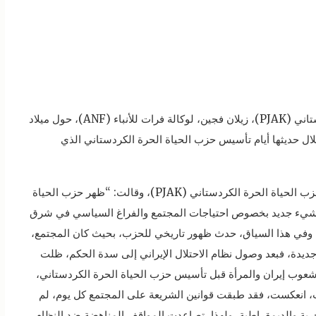
تحدثت الرئيسة المشتركة لحزب الحياة الحرة الكردستاني (PJAK)، زيلان فجين، لوكالة فرات للأنباء (ANF)، حول ميلاد
خلال حديثها أيام تأسيس حزب الحياة الحرة الكردستاني الذي
وسلطت فجين في بداية حديثها الضوء على تأسيس حزب الحياة الحرة الكردستاني (PJAK)، وقالت: “ظهر حزب الحياة
، شيء جديد بخصوص احتياجات المجتمع والفراغ السياسي في شرق
 وفي هذا السياق، حدث ظهور تاريخي للحزب، بحيث كان المجتمع،
ديدة، فبعد وصول نظام الاحتلال الإيراني إلى سدة الحكم، ظلت
 شعوب إيران والمرأة قبل تأسيس حزب الحياة الحرة الكردستاني،
حكومات، انعكست، فقد طبقت قوانين الشريعة على المجتمع كل يوم، لم
رية والديمقراطية، ولهذا، تصاعدت المواقف المناهضة ضد النظام