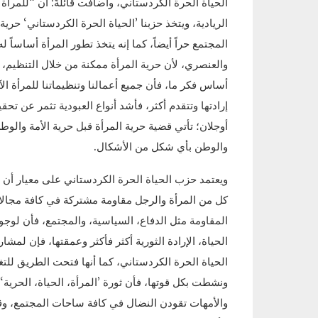
الحياة الحرة الكردستاني، وأضافت قائلةً: أن “للمرأ
الريادية، ويتخذ حزبنا ’الحياة الحرة الكردستاني‘ حري
المجتمع حراً أيضاً، كما إنه يتخذ تطور المرأة أساساً
والعنصري، لأن حرية المرأة ممكنة من خلال التنظيم
أساس فكر ما، فأن جميع أعمالنا وتنظيماتنا للمرأة ا
إرادتها وتتقدم أكثر، فأشد أنواع العبودية تثمر عن تح
أوجلان؛ تأتي قضية حرية المرأة قبل حرية الأمة والوطن
والوطن بأي شكل من الأشكال.
ويعتمد حزب الحياة الحرة الكردستاني على معيار أن ال
كل من المرأة والرجل مقاومة مشتركة في كافة مجالا
المقاومة مثل الدفاع، السياسية، والمجتمع، فأن لوج
الحياة، الإرادة الثورية أكثر فأكثر وعمقتها، فإن ل
الحياة الحرة الكردستاني، كما أنها فتحت الطريق لل
ونشطت بكل قوتها، فأن ثورة ’المرأة، الحياة، الحرية‘ 
والأمهات تقودن النضال في كافة ساحات المجتمع، وقد