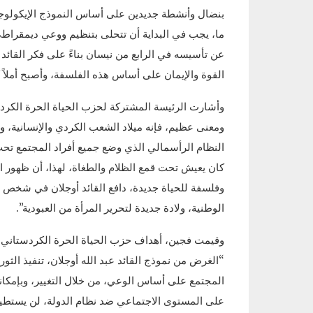
بنضال وأنشطة جديدين على أساس النموذج الإيكولوج
ما، يجب في البداية أن تتحلى بتنظيم ووعي ديمقراط
عن تأسيسه في الرابع من نيسان بناءً على فكر القائ
القوة والإيمان على أساس هذه الفلسفة، وأصبح أملاً ك
ومعنى عظيم، فإنه ميلاد الشعب الكردي والإنسانية، وتا
النظام الرأسمالي الذي وضع جميع أفراد المجتمع تحت
كان يعيش تحت قمع الظلام والطغاة، لهذا، أن ظهور ال
وفلسفة للحياة جديدة، دافع القائد أوجلان في شخص ا
الوطنية، ولادة جديدة لتحرير المرأة من العبودية”.
وقيمت فجين، أهداف حزب الحياة الحرة الكردستاني وم
“الغرض من نموذج القائد عبد الله أوجلان، تنفيذ الث
المجتمع على أساس الوعي، من خلال التغيير، وبإمكانه 
على المستوى الاجتماعي ضد نظام الدولة، لن يستطيع ت