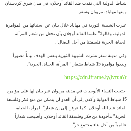
شباط الدولية التي نفذت ضد القائد أوجلان، في مدن شرق كردستان
ومنها مهاباد، مريوان وسقز.
عبرت الشبيبة الثورية في مهاباد خلال بيان عن استيائها من المؤامرة
الدولية، وقالوا:” علمنا القائد أوجلان بأن نجعل من شعار المرأة،
الحياة، الحرية فلسفتنا من أجل النضال”.
وفي مدينة سقز نشرت الشبيبة الثورية بنفس الهدف بيانأً مصوراً
ونددوا مؤامرة 15 شباط بشعار ” المرأة، الحياة، الحرية”.
https://cdn.iframe.ly/JvruaYr
احتجت النساء الأبوجيات في مدينة مريوان عبر بيان لها على مؤامرة
15 شباط الدولية وأكدن إلى أن العدو لن يتمكن من منع فكر وفلسفة
القائد عبد الله أوجلان، كما عرفن إلى إن شعار” المرأة، الحياة،
الحرية” مأخوذة من فكر وفلسفة القائد أوجلان، وأصبحت شعاراً
عالمياً من أجل بناء مجتمع حر”.