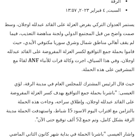
الرقة
السبت, ٤ فبراير ٢٠٢٣, ١٣:٥٧
يستمر العدوان التركي بفرض العزلة على القائد عبدلله اوجلان، وسط
صمت واضح من قبل المجتمع الدولي ولجنة مناهضة التعذيب، فيما
لم يقف أهالي مناطق شمال وشرق سوريا مكتوفي الأيدي، حيث
قاموا بحملة جمع التواقيع لكسر العزلة المفروضة على القائد عبدلله
اوجلان، وفي هذا السياق، اجرت وكالة فرات للأنباء
ANF
لقاءً مع
المشرفين على هذه الحملة.
حيث قال الرئيس المشترك للمجلس العام في مدينة الرقة، لؤي
العيسى: “باشرنا بحملة جمع التواقيع بهدف كسر العزلة المفروضة
على القائد عبدلله اوجلان، وإطلاق سراحه، وجاءت هذه الحملة
بالتزامن مع اقتراب اليوم الاسود 15 شباط، واستهدفت الحملة مدينة
الرقة بشكل كامل، وتم جمع 52 ألف توقيع حتى الآن”.
واشار العيسى “باشرنا الحملة في بداية شهر كانون الثاني الماضي