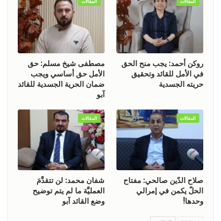
المقالات
المقالات
روكن أحمد: يجب منح الحق
مصطفى شيخ مسلم: حق
في الأمل للقائد وتحقيق
الأمل حق أساسي ويجب
حريته الجسدية
ضمان الحرية الجسدية للقائد
آبو
المقالات
المقالات
صلاح الدّين صالحي: مفتاح
شفان محمد: لن تتقدَّمَ
الحلّ يكمن في إمرالي
العمليَّة ما لم يتم توضيح
وحدها!
وضع القائد آبو