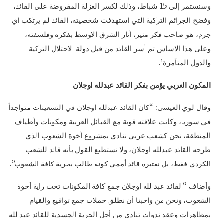
وستستمر إلى 15 شباط، وذلك لكسر العزلة المفروضة على القائد،
وفضح الجرائم التركية التي استهدفت شخصيته، القائد لم يرتكب أي
جرم، هو صاحب فكر منير، أنار الشرق الاوسط بفكره وفلسفته،
وعلى هذا الاساس تم أسر القائد من قبل دولة الاحتلال التركية
والدول المتآمرة”.
المكون العربي يؤمن بفكر القائد عبدلله اوجلان
وقال لؤي العيسى: “كان القائد عبدلله اوجلان في التسعينات متواجداً
في سوريا، وكانت علاقته قوية مع القبائل العربية ومكونات وأطياف
المنطقة، نحن كشعب عربي ننادي بمشروع أخوة الشعوب الذي
طرحه القائد عبدلله اوجلان، ولا نستطيع القول بأنه قائد للشعب
الكردي فقط، بل نعتبره قائد أممي كونه طالب بحرية كافة الشعوب”.
وأضاف “القائد عبد لله اوجلان جمع كافة المكونات تحت راية أخوة
الشعوب، ونحن من واجبنا أن نطلق حملات جمع تواقيع والقيام
بمظاهرات وعقد ندوات تنادي من أجل الحرية الجسدية للقائد عبد لله