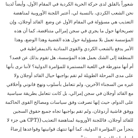
شعوراً بالقلق لدى حركة الحرية الكردية في المقام الأول، وأيضاً لدينا
نحن الشعب الكردي، بالنسبة لي، أعتبر اللجنة الأوروبية لمناهضة
التعذيب هي مسؤولة في المقام الأول عن وضع القائد أوجلان، وإن
تصريحاتها حول ما يجري في سجن إمرالي متناقضة، كما أن هذه
المؤسسة تعمل بلا مسؤولية حول هذه القضية وهذا الوضع، وهذا
الأمر يدفع بالشعب الكردي والقوى المنادية بالديمقراطية في
المنطقة إلى الشك بعمل هذه المؤسسة، هل تقوم بذلك عن قصد؟
أم أنها متورطة في اللعبة المستمرة للمؤامرة الدولية؟ لأننا نرى بأنها
على مدى المرحلة الطويلة لم تقم بواجبها حيال القائد أوجلان ولا
غيره من السجناء الآخرين، ولم تتعامل بأسلوب ونهج قانوني وأخلاقي
مع القائد أوجلان في سجن إمرالي، بل كانت تتعامل بطريقة سياسية
على الدوام، حيث إنها تصرفت وفق سياسات ومصالح القوى الحاكمة
ووفق فاشية أردوغان، ولم تقم بواجبها تجاه جميع حقوق السجين
للقائد أوجلان، فاللجنة الأوروبية لمناهضة التعذيب ((CPT هي جزء لا
يتجزأ من المؤامرة الدولية، كما أنها تنتهك قوانينها وقواعدها إرضاءً
لسياسات القوى المهيمينة.”