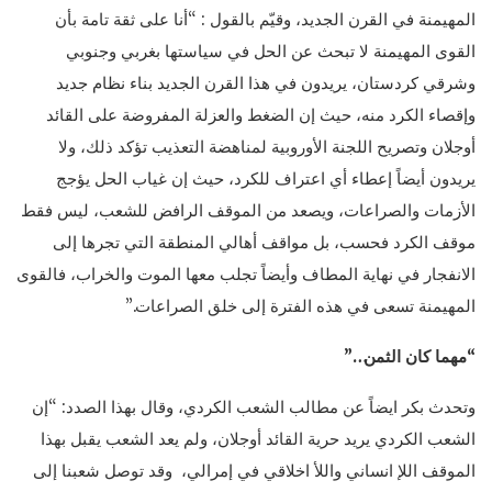
المهيمنة في القرن الجديد، وقيّم بالقول : “أنا على ثقة تامة بأن
القوى المهيمنة لا تبحث عن الحل في سياستها بغربي وجنوبي
وشرقي كردستان، يريدون في هذا القرن الجديد بناء نظام جديد
وإقصاء الكرد منه، حيث إن الضغط والعزلة المفروضة على القائد
أوجلان وتصريح اللجنة الأوروبية لمناهضة التعذيب تؤكد ذلك، ولا
يريدون أيضاً إعطاء أي اعتراف للكرد، حيث إن غياب الحل يؤجج
الأزمات والصراعات، ويصعد من الموقف الرافض للشعب، ليس فقط
موقف الكرد فحسب، بل مواقف أهالي المنطقة التي تجرها إلى
الانفجار في نهاية المطاف وأيضاً تجلب معها الموت والخراب، فالقوى
المهيمنة تسعى في هذه الفترة إلى خلق الصراعات.”
“مهما كان الثمن…”
وتحدث بكر ايضاً عن مطالب الشعب الكردي، وقال بهذا الصدد: “إن
الشعب الكردي يريد حرية القائد أوجلان، ولم يعد الشعب يقبل بهذا
الموقف اللإ انساني واللأ اخلاقي في إمرالي، وقد توصل شعبنا إلى