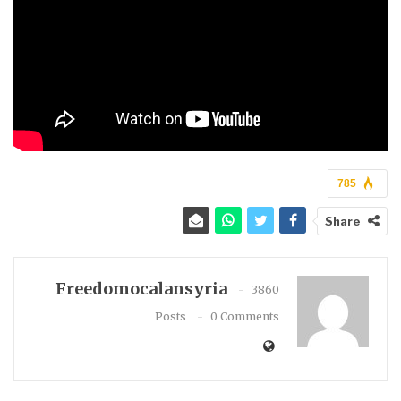
785
Share
Freedomocalansyria
3860
Posts
0 Comments