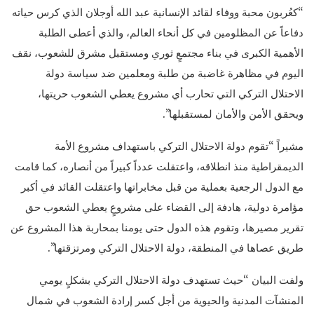
“كعُربون محبة ووفاء لقائد الإنسانية عبد الله أوجلان الذي كرس حياته
دفاعاً عن المظلومين في كل أنحاء العالم، والذي أعطى الطلبة
الأهمية الكبرى في بناء مجتمعٍ ثوري ومستقبل مشرق للشعوب، نقف
اليوم في مظاهرة غاضبة من طلبة ومعلمين ضد سياسة دولة
الاحتلال التركي التي تحارب أي مشروع يعطي الشعوب حريتها،
ويحقق الأمن والأمان لمستقبلها”.
مشيراً “تقوم دولة الاحتلال التركي باستهداف مشروع الأمة
الديمقراطية منذ انطلاقه، واعتقلت عدداً كبيراً من أنصاره، كما قامت
مع الدول الرجعية بعملية من قبل مخابراتها واعتقلت القائد في أكبر
مؤامرة دولية، هادفة إلى القضاء على مشروعٍ يعطي الشعوب حق
تقرير مصيرها، وتقوم هذه الدول حتى يومنا بمحاربة هذا المشروع عن
طريق عصاها في المنطقة، دولة الاحتلال التركي ومرتزقتها”.
ولفت البيان “حيث تستهدف دولة الاحتلال التركي بشكلٍ يومي
المنشآت المدنية والحيوية من أجل كسر إرادة الشعوب في شمال