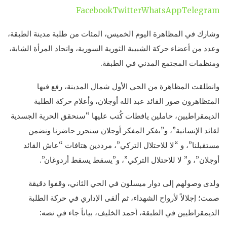
Facebook
Twitter
WhatsApp
Telegram
وشارك في المظاهرة اليوم الخميس، المئات من طلبة مدينة الطبقة،
وعدد من أعضاء حركة الشبيبة الثورية السورية، واتحاد المرأة الشابة،
ومنظمات المجتمع المدني في الطبقة.
وانطلقت المظاهرة من الحي الأول شمال المدينة، رفع فيها
المتظاهرون صور القائد عبد الله أوجلان، وأعلام حركة الطلبة
الديمقراطيين، حاملين يافطات كُتب عليها “سنحقق الحرية الجسدية
لقائد الإنسانية”، و”بفكر المفكر أوجلان سنحرر حاضرنا ونضمن
مستقبلنا”، و “لا للاحتلال التركي”، مرددين هتافات “عاش القائد
أوجلان”، و” لا للاحتلال التركي”، و”يسقط يسقط أردوغان”.
ولدى وصولهم إلى دوار ميسلون في الحي الثاني، وقفوا دقيقة
صمت؛ إجلالاً لأرواح الشهداء، ثم ألقى الإداري في حركة الطلبة
الديمقراطيين في الطبقة، أحمد الخليف، بياناً جاء في نصه: