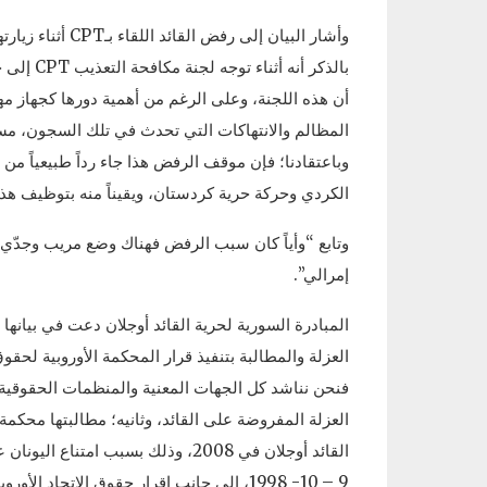
وأشار البيان إلى
بالذكر أن
أن هذه اللجنة، وعلى الرغم من أهمية دورها كجهاز مه
المظالم والانتهاكات التي تحدث في تلك السجون، مسي
وباعتقادنا؛ فإن موقف الرفض هذا جاء رداً طبيعياً من
الكردي وحركة حرية كردستان، ويقيناً منه بتوظيف هذه
وتابع “وأياً كان سبب الرفض فهناك وضع مريب وجدّي و
إمرالي”.
المبادرة السورية لحرية القائد أوجلان دعت في بيانها
فنحن نناشد كل الجهات المعنية والمنظمات الحقوقية ا
العزلة المفروضة على القائد، وثانيه؛ مطالبتها محكمة أ
القائد أوجلان في 2008، وذلك بسبب 
9 – 10- 1998، إلى جانب إقرار حقوق الاتحاد الأوروبي والدولي هذا الحق له”.