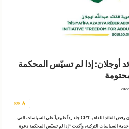
القائد أوجلان: إذا لم تسيّس المحكمة
محتومة
636
قالت المبادرة السورية لحرية القائد عبد الله أوجلان إن رفض القائد اللقاء بـCPT جاء رداً طبيعياً على السياسات التي
في خدمة السياسات التركية، وأكدت “إذا لم تسيّس المحكمة دعوة