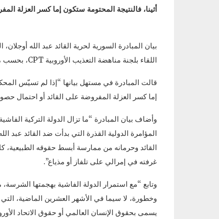
أثينا، فالنتيجة المحتومة ستكون إما كسر العزلة المف
بيان المبادرة السورية لحرية القائد عبد الله أوجلان،
اللقاء بلجنة مناهضة التعذيب الأوروبية CPT، بحسب ما أفاد مكتب العصر الحقوقي.
قالت المبادرة في مستهل بيانها “إذا لم تسيّس المحك
إما كسر العزلة المفروضة على القائد أو احتمال حصول
وأضاف بيان المبادرة “ما تزال الدولة التركية الفاشي
القائد وحرمانه من ممارسة أبسط حقوقه الطبيعية، كالت
غرفته في إمرالي على تلفاز أو مذياع”.
وتابع “مع استمرار الدولة الفاشية بهجمتها الشرسة، م
وخطورة، لا سيما في الأشهر العشرين الماضية، التي م
يسمى بحقوق الإنسان العالمي أو حقوق الاتحاد الأوروب