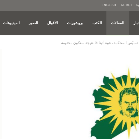
نا
KURDI
ENGLISH
بار
المقالات
الكتب
بروشورات
الأقوال
الصور
الفيديوهات
إذا لم تسيّس المحكمة دعوة أثينا فالنتيجة ستكون محتومة