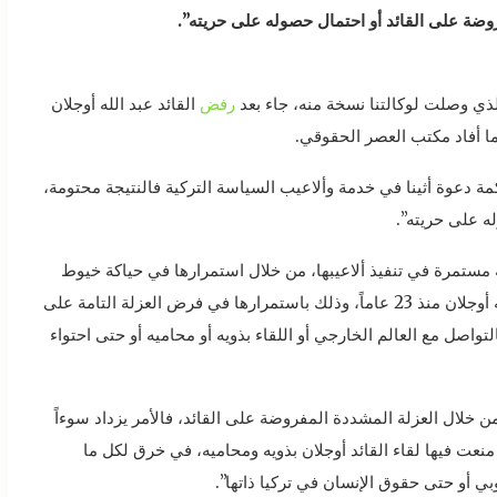
روضة على القائد أو احتمال حصوله على حريته”.
 الذي وصلت لوكالتنا نسخة منه، جاء بعد
رفض
القائد عبد الله أوجلان
مة دعوة أثينا في خدمة وألاعيب السياسة التركية فالنتيجة محتومة،
ه على حريته”.
ة مستمرة في تنفيذ ألاعيبها، من خلال استمرارها في حياكة خيوط
المؤامرة الدولية القذرة التي بدأت ضد القائد عبد الله أوجلان منذ 23 عاماً، وذلك باستمرارها في فرض العزلة التامة على
واصل مع العالم الخارجي أو اللقاء بذويه أو محاميه أو حتى احتواء
ن خلال العزلة المشددة المفروضة على القائد، فالأمر يزداد سوءاً
نعت فيها لقاء القائد أوجلان بذويه ومحاميه، في خرق لكل ما
ي أو حتى حقوق الإنسان في تركيا ذاتها”.