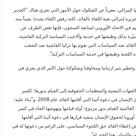
 رفض القائد اللقاء بـCPT أثناء زيارتها لإمرالي، معرباً عن الشكوك حول الأمور التي تجري هناك “الجدير
ه أثناء توجه لجنة مكافحة التعذيب CPT إلى جزيرة إمرالي بغية اللقاء بالقائد، لكنه رفض اللقاء بشدة؛ يقيناً منه
م في الاتحاد الأوروبي لمتابعة السجون، فإنها تغض الطرف عن
ّرة بذلك وظيفتها في خدمة وألاعيب السياسة التركية الفاشية،
 القائد ضد السياسات التي تقوم بها تركيا الفاشية ضد الشعب
 اللجنة وظيفتها في خدمة السياسات التركية”.
خطير يثير ارتيابنا ومخاوفنا وشكوكنا حول الأمر الذي يجري في
 الجهات المعنية والمنظمات الحقوقية إلى القيام بدورها؛ لكسر
العزلة والمطالبة بتنفيذ قرار المحكمة الأوروبية لحقوق الإنسان في دعوة أثينا التي أقامها القائد عام 2008، و”بناء عليه؛
لعالمية القيام بدور مزدوج؛ أوله قيامها ونهوضها الجاد في كسر
وروبا لحقوق الإنسان بتنفيذ قرارها في دعوة أثينا التي أقامها
امتناع اليونان عن إعطاء القائد حق اللجوء السياسي، على الرغم من دعوتها له في