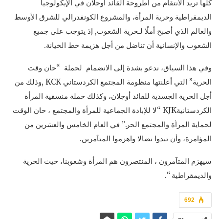
كلها تريد الانتقام من أطروحة القائد اوجلان في الإيكولوجيا
الديمقراطية وحرية المرأة، والمشروع الكونفدرالي للشرق الأوسط
والعالم الذي أصبح أملًا لـحرية الشعوب, إذ يتوجب على جميع
الشعوب والإنسانية أن تناضل من أجل هزيمة خط الخيانة.
وفي هذا السياق، ندعو بشدة إلى الانضمام لحملة “حان وقت
الحرية” التي أعلنتها منظومة المجتمع الكردستاني KCK ,وذلك من
أجل الحرية الجسدية للقائد أوجلان، وكذلك حملة منسقية المرأة
الكردستانيةKJK “لا للإبادة الجماعية للمرأة والمجتمع ، حان الوقت
لحماية المرأة والمجتمع الحر.” في العام الخامس والعشرين من
المؤامرة، وأن تبدوا نضالا واهزموا المتآمرين.
سيهزم المتآمرون ، المنتصرون هم المرأة وشعوبنا، حيث الحرية
والديمقراطية “.
692