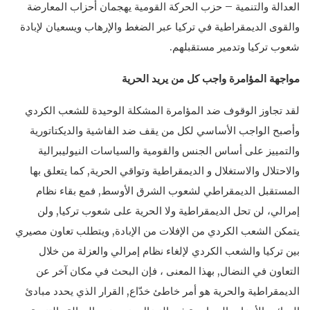
العدالة والتنمية – حزب الحركة القومية يهجمان أحزاب المعارضة
والقوى الديمقراطية في تركيا عبر الضغط والإرهاب ويسعيان لإبادة
شعوب تركيا وتدمير مستقبلهم.
مواجهة المؤامرة واجب كل من يريد الحرية
لقد تجاوز الوقوف ضد المؤامرة المشكلة الوحيدة للشعب الكردي
وأصبح الواجب الأساسي لكل من يقف ضد الفاشية والديكتاتورية
والتمييز على أساس الجنس والقومية والسياسات النيوليبرالية
والاحتلال والاستغلال و الديمقراطية وتواقي الحرية, كما يتعلق بها
المستقبل الديمقراطي لشعوب الشرق الأوسط, فمع بقاء نظام
إمرالي، لن تحل الديمقراطية ولا الحرية على شعوب تركيا, ولن
يتمكن الشعب الكردي من الإفلات من الإبادة, ويتطلب تعاون مصيري
بين تركيا والشعب الكردي لإلغاء نظام إمرالي والعزلة من خلال
التعاون في النضال, بهذا المعنى ، فإن البحث في مكان آخر عن
الديمقراطية والحرية هو أمر خاطئ خدّاع, القرار الذي يحدد مبادئ