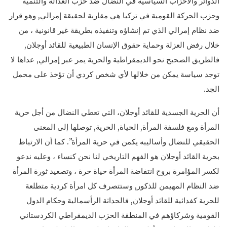
الدوائر والأحزاب السياسية في النضال ضد حزب العدالة والتنمية
وحزب الحركة القومية في تركيا هي مقاربة لحقيقة إمرالي, وهو قرار
ضد نظام إمرالي الذي تم إنشاؤه وتنفيذه بطريقة غير قانونية ، من
خلال رفض العزلة وحماية حقوق الإنسان الطبيعية للقائد أوجلان,
فالطريق الصحيح نحو الديمقراطية والحرية يمر عبر إمرالي, عداها لا
توجد سياسة يمكن من خلالها لأي شخص كردي أن تؤخذ على محمل
الجد.
أن الحرية الجسدية للقائد أوجلان، التي تعطي النضال من أجل حرية
المرأة ومع فلسفة المرأة, الحياة, الحرية, توصلها إلى المعنى
الحقيقي للنضال وأساليبه يكمن في حرية المرأة”. كما أن الارتباط
بحرية القائد أوجلان هو الفهم التاريخي لنا نحن كنساء ، وعليه ندعو
لكسر المؤامرة بروح انتفاضة المرأة حياة حرة ، وتصعيد ثورة المرأة
ضد النظام المهيمن للذكور, وستتصرف كل امرأة كردية متطلعة
للحرية كفدائية للقائد أوجلان, فالحداثة الرأسمالية وحكام الدول
القومية وشركاؤهم في المنطقة الحزب الديمقراطي الكردستاني