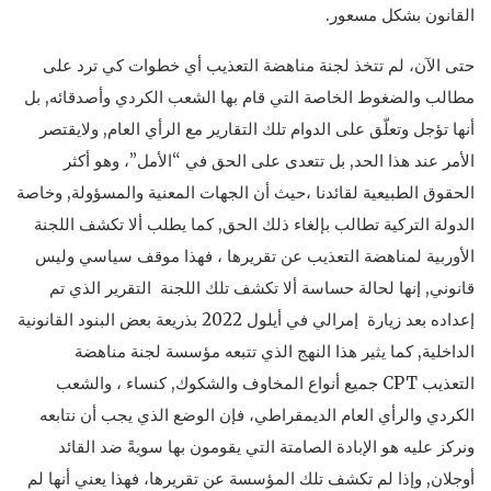
القانون بشكل مسعور.
حتى الآن، لم تتخذ لجنة مناهضة التعذيب أي خطوات كي ترد على
مطالب والضغوط الخاصة التي قام بها الشعب الكردي وأصدقائه, بل
أنها تؤجل وتعلّق على الدوام تلك التقارير مع الرأي العام, ولايقتصر
الأمر عند هذا الحد, بل تتعدى على الحق في “الأمل”، وهو أكثر
الحقوق الطبيعية لقائدنا ،حيث أن الجهات المعنية والمسؤولة, وخاصة
الدولة التركية تطالب بإلغاء ذلك الحق, كما يطلب ألا تكشف اللجنة
الأوربية لمناهضة التعذيب عن تقريرها ، فهذا موقف سياسي وليس
قانوني, إنها لحالة حساسة ألا تكشف تلك اللجنة التقرير الذي تم
إعداده بعد زيارة إمرالي في أيلول 2022 بذريعة بعض البنود القانونية
الداخلية, كما يثير هذا النهج الذي تتبعه مؤسسة لجنة مناهضة
التعذيب CPT جميع أنواع المخاوف والشكوك, كنساء ، والشعب
الكردي والرأي العام الديمقراطي، فإن الوضع الذي يجب أن نتابعه
ونركز عليه هو الإبادة الصامتة التي يقومون بها سويةً ضد القائد
أوجلان, وإذا لم تكشف تلك المؤسسة عن تقريرها، فهذا يعني أنها لم