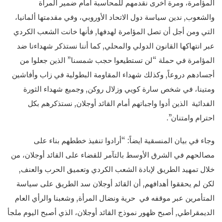
المؤامرة، ومرة أخرى نقدمهم للمحاسبة أمام ضمير المرأة
والشعوب, ندين سياسة دول الاتحاد الأوروبي، وفي مقدمتها ألمانيا،
التي ومن أجل أن تصل المؤامرة لهدفها, فأنها خانت الشعب الكردي
عبر انتهاكها القانون الدولي والمحلي, كما أننا نستذكر شهداءنا ضد
المؤامرة في حملة “لن تستطيعوا حجب شمسنا” الذين جعلوا من
أجسادهم دروعاً, وكذلك شهداء المقاومة البطولية في زاب وأفاشين
ومتينا، في شخص سارة كويي وزلال روكن, وجميع شهداء الثورة
الفدائية الذين أدوا واجباتهم أمام القائد أوجلان, نستذكرهم بكل
احترام وامتنان”.
وجاء في بيان المنسقية ايضاً: “أرادوا تنفيذ خططهم بناء على
مصالحهم في الشرق الأوسط بالتآمر للقضاء على القائد أوجلان، من
خلال تمهيد الطريق لإبادة الشعب الكردي وتعميق الحرب والعنف,
لكن لم يحققوا أهدافهم, أن القائد أوجلان سد الطريق على سياسة
المتأمرين عبر موقفه في حرية ونضال المرأة, وشعبنا والرأي العام
الديمقراطي, أصبح ظهور نموذج القائد أوجلان، الذي أصبح اليوم ملجأ