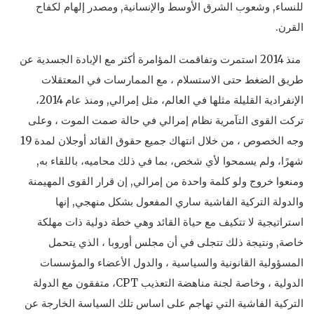
للنساء, وشعوب الشرق الأوسط والإنسانية, ومصدر إلهام لكفاح
القرن.
منذ 2014 استمرت وتفاقمت المؤامرة أكثر مع الإبادة الجسدية عن
طريق الضغط حتى الاستسلام ، مع الممارسات في المعتقلات
الإنفرادية القليلة مثلها في العالم، مثل إمرالي, ومنذ عام 2014،
تركت القوى التآمرية نظام إمرالي في حالة صمت الموت ، وعلى
وجه الخصوص ، من خلال انتهاك جميع حقوق القائد أوجلان لمدة 19
شهرًا، ولم يسمحوا لأي شخص، بما في ذلك محاميه، باللقاء به,
ومنعوا خروج ولو كلمة واحدة من إمرالي, إن قرار القوى المهيمنة
والدولة التركية الفاشية ساري المفعول بشكل منهجي, إنها
استراتيجية لا تتكيف مع حياة القائد وهي خطة دولية ذات مهلكة
خاصة, ونتيجة ذلك تتجلى في أن مجلس أوروبا ، الذي يتحمل
المسؤولية القانونية والسياسية ، والدول الأعضاء والمؤسسات
الدولية ، وخاصة لجنة مناهضة التعذيب CPT، متفقون مع الدولة
التركية الفاشية التي تهاجم على اساس تلك السياسة الخارجة عن