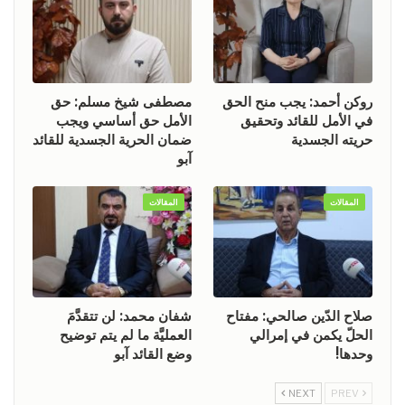
روكن أحمد: يجب منح الحق
مصطفى شيخ مسلم: حق
في الأمل للقائد وتحقيق
الأمل حق أساسي ويجب
حريته الجسدية
ضمان الحرية الجسدية للقائد
آبو
المقالات
المقالات
صلاح الدّين صالحي: مفتاح
شفان محمد: لن تتقدَّمَ
الحلّ يكمن في إمرالي
العمليَّة ما لم يتم توضيح
وحدها!
وضع القائد آبو
NEXT
PREV