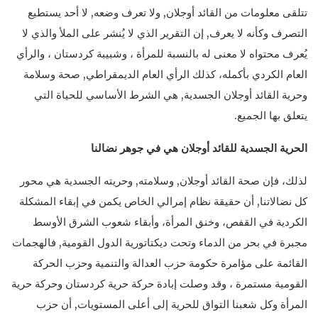
تتلقى معلومات من القائد أوجلان, ولا تعرف وضعه, لا أحد يستطيع
التصرف وكأنه لا يعرف, إن التقرير الذي لا يُنشر على الملأ والذي لا
يُعرف محتواه لا معنى له بالنسبة للمرأة ، وشبيبة كردستان ، والرأي
العام الكردي بأكمله، كذلك الرأي العام الديمقراطي, صحة وسلامة
وحرية القائد أوجلان الجسدية, هي الشرط الأساسي للحياة التي
يتعلق بها الجميع.
الحرية الجسدية للقائد أوجلان هي في جوهر نضالنا
لذلك، فإن صحة القائد أوجلان, وسلامته, وحريته الجسدية هي محور
كل نضالاتنا, أن حقيقة نظام إمرالي الخاص يكمن في إبقاء المشكلة
الكردية في القفص، وخنق المرأة، وأبقاء شعوب الشرق الأوسط
مجبرة في بحر من الدماء وتحت ديكتاتورية الدول القومية, فالهجمات
القائمة على مؤامرة حكومة حزب العدالة والتنمية وحزب الحركة
القومية مستمرة ، وقد وصلت إبادة حركة حرية كردستان وحركة حرية
المرأة وكل شعبنا التواق للحرية إلى أعلى المستويات, أن حزب