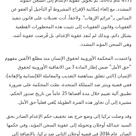
4771 عام 2002، تم تحويل عقوبة الإعدام إلى السجن المؤبد
المشدد، مع إلغاء إمكانية الإفراج المشروط أو التأجيل أو العفو عن
المدانين بـ”جرائم الإرهاب”. ولاحقاً، أدت تعديلات على قانون تنفيذ
العقوبات وقانون العقوبات إلى تثبيت هذه المحظورات القطعية
بشكل دائم، وبذلك لم تُنفذ عقوبة الإعدام، بل فُرضت عقوبة أشد،
وهي السجن المؤبد المشدد.
واعتمدت المحكمة الأوروبية لحقوق الإنسان منذ مطلع الألفين مفهوم
“حق الأمل” ضمن إطار المادة 3 من الاتفاقية الأوروبية لحقوق
الإنسان (التي تتعلق بمناهضة التعذيب والمعاملة اللاإنسانية والإهانة).
ففي قضية وينتر ضد المملكة المتحدة، نصّت المحكمة على ضرورة
تطبيق آلية تقييم خلال مدة أقصاها 25 عاماً من تاريخ صدور الحكم،
مشيرة إلى أن تجاوز هذه الفترة الطويلة يُلغي فعلياً حق الأمل.
وقد وصلت تركيا إلى وضع حرج بعد تخفيف حكم الإعدام الصادر بحق
السيد عبدالله أوجلان وتحويله إلى عقوبة السجن المؤبد، وفي حكمها
الصادر عام 2014 في قضية أوجلان الثاني ضد تركيا، بالإضافة إلى