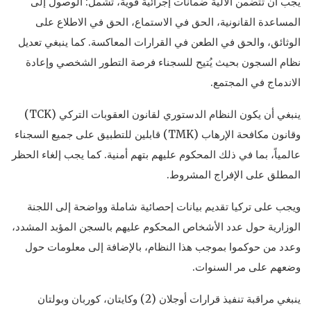
يجب أن تتضمن الآلية ضمانات إجرائية قوية، تشمل: الوصول إلى
المساعدة القانونية، الحق في الاستماع، الحق في الاطلاع على
الوثائق، والحق في الطعن في القرارات المعاكسة. كما ينبغي تعديل
نظام السجون بحيث يُتيح للسجناء فرصة التطور الشخصي وإعادة
الاندماج في المجتمع.
ينبغي أن يكون النظام الدستوري لقانون العقوبات التركي (TCK)
وقانون مكافحة الإرهاب (TMK) قابلين للتطبيق على جميع السجناء
عالمياً، بما في ذلك المحكوم عليهم بتهم أمنية. كما يجب إلغاء الحظر
المطلق على الإفراج المشروط.
ويجب على تركيا تقديم بيانات إحصائية شاملة وواضحة إلى اللجنة
الوزارية حول عدد الأشخاص المحكوم عليهم بالسجن المؤبد المشدد،
وعدد من حوكموا بموجب هذا النظام، بالإضافة إلى معلومات حول
وضعهم على مر السنوات.
ينبغي مراقبة تنفيذ قرارات أوجلان (2) وكايتان، كوربان وبولتان