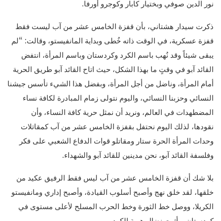
نور الدين صوفي وبختيار كابار وكوجرو أورفا.
ذكرت سيدار هشتاني، بأن قفزة الخامس عشر من آب ليست فقط
قفزة عسكرية، في الوقت ذاته خُطى وبداية المانفيستو، وقالت: “لم
يبقى شيئاً وقد نُهب باسم الكرد وكردستان وباسم المرأة، انتفض
القائد آبو في وقتٍ ما بهذا الشكل، حيث اتاح القائد آبو طريق الحرية
أمام المرأة، وناضل من أجل المرأة، وبفضل هذا الشيء تأسس جيشنا
النسائي وحزبنا النسائي، واليوم نتولى زمام المبادرة لكافة نساء
المضطهدات في العالم، ونريد أن نمثل حرية كافة النساء، وأن
نقودها، لذلك اليوم نحتفل بقفزة الخامس عشر من آب كمقاتلات
وحدات المرأة الحرة ستار ومقاتلو قوات الدفاع الشعبي على فكر
وفلسفة القائد آبو، نحن مدينين للقائد آبو والشهداء.
بلا شك أن قفزة الخامس عشر من آب ليس فقط الرفيق عكيد من
خلقها، لقد خلق نهج وأصبح أسلوب القيادة، وأصبح إداري ومانفيستو
الكريلا، ووصل خط الثورة وخط الحرب المسلح لأعلى مستوى في
كردستان، وأثبت نضال هوية الكرد.