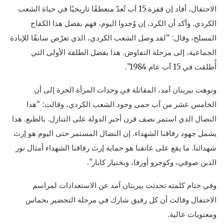
الاحتفال، أفاد إن قفزة 15 آب تُعدّ منعطفًا تاريخيًا في حياة الشعب
الكردي. وأكد أن الكرد، إن وُجدوا اليوم، فهم بفضل هذا الكفاح
المسلح، وقال: “لقد وصل الشعب الكردي، الذي تعرّض سابقًا للإبادة
الجماعية، إلى مرحلة التفاوض. هذا بفضل الطلقة الأولى التي
أُطلقت في 15 آب عام 1984”.
ونوهت بيريتان آمد، المقاتلة في وحدات المرأة الحرة إلى أن
الخامس عشر من آب حمى وجود الشعب الكردي، وقالت: “هذا
النضال الذي استمر نصف قرن أجبر الدولة على التنازل. بالطبع. هذا
يشمل جهود رفاقنا الشهداء. إن النضال المستمر حتى اليوم هو إرث
شهدائنا. ما يقع على عاتقنا هو حماية إرث رفاقنا الشهداء أمثال نور
الدين صوفي، وكوجرو أورفا، وبختيار كابار”.
وفي ختام كلمته تحدثت بيريتان آمد عن الاستعدادات لمراسم
الاحتفال وقالت أن كل رفيق شارك في مرحلة التحضير بحماس
ومعنويات عالية.