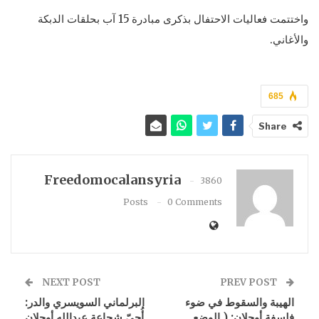
واختتمت فعاليات الاحتفال بذكرى مبادرة 15 آب بحلقات الدبكة
والأغاني.
685
Share
Freedomocalansyria
3860
Posts
0 Comments
NEXT POST
PREV POST
الهيبة والسقوط في ضوء
البرلماني السويسري والدر:
فلسفة أوجلان: ( الوضع
أُحيّ شجاعة عبدالله أوجلان