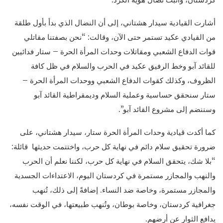
أشارت القيادية سيدار هشتاني، إلى أن النضال الذي بدأ بأول طلقة
من القيادي عكيد تستمر حتى الآن، وقالت: “نحن بصفتنا مقاتلي
قوات الدفاع الشعبي ومقاتلات وحدات المرأة الحرة – ستار فدائيين
للقائد آبو وخط الرفيق عكيد في الحرب والسلام في ظل كافة
الظروف، وكذلك كقوات الدفاع الشعبي ووحدات المرأة الحرة –
ستار سنحقق حساسية وعملية السلام وديمقراطية القائد آبو
وسننضم إلى مشروع القائد آبو”.
كما أكدت قيادية وحدات المرأة الحرة ستار، سيدار هشتاني، على
ضرورة تحقيق سلام دائم في نهاية كل حرب، واختتمت حديثها قائلة:
“بلا شك، يتحقق السلام في نهاية كل حرب، لكننا نعلم أن الحرب
والنهب والمجازر مستمرة في كردستان اليوم، الاعتداءات الجسدية
والمجازر مستمرة، وخاصة ضد النساء. إضافةً إلى ذلك، تُنهب
جغرافية كردستان، وخاصة بوطان، وتُنهب طبيعتها، في الوقت نفسه،
يدافع الثوار عن أرضهم.