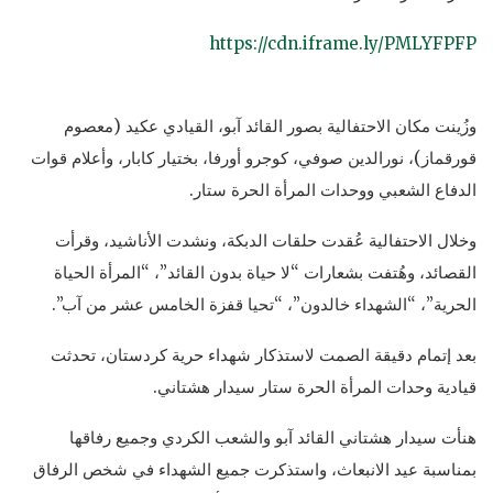
https://cdn.iframe.ly/PMLYFPFP
وزُينت مكان الاحتفالية بصور القائد آبو، القيادي عكيد (معصوم
قورقماز)، نورالدين صوفي، كوجرو أورفا، بختيار كابار، وأعلام قوات
الدفاع الشعبي ووحدات المرأة الحرة ستار.
وخلال الاحتفالية عُقدت حلقات الدبكة، ونشدت الأناشيد، وقرأت
القصائد، وهُتفت بشعارات “لا حياة بدون القائد”، “المرأة الحياة
الحرية”، “الشهداء خالدون”، “تحيا قفزة الخامس عشر من آب”.
بعد إتمام دقيقة الصمت لاستذكار شهداء حرية كردستان، تحدثت
قيادية وحدات المرأة الحرة ستار سيدار هشتاني.
هنأت سيدار هشتاني القائد آبو والشعب الكردي وجميع رفاقها
بمناسبة عيد الانبعاث، واستذكرت جميع الشهداء في شخص الرفاق