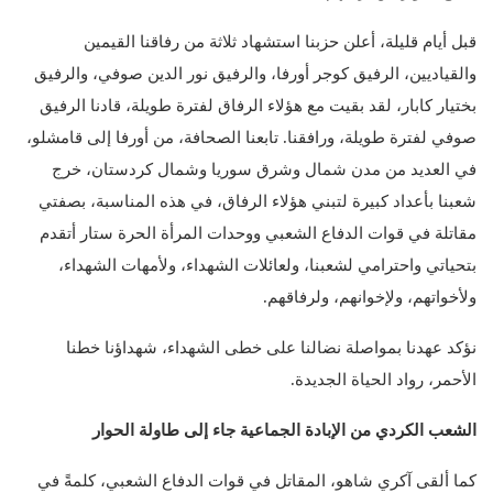
قبل أيام قليلة، أعلن حزبنا استشهاد ثلاثة من رفاقنا القيمين
والقياديين، الرفيق كوجر أورفا، والرفيق نور الدين صوفي، والرفيق
بختيار كابار، لقد بقيت مع هؤلاء الرفاق لفترة طويلة، قادنا الرفيق
صوفي لفترة طويلة، ورافقنا. تابعنا الصحافة، من أورفا إلى قامشلو،
في العديد من مدن شمال وشرق سوريا وشمال كردستان، خرج
شعبنا بأعداد كبيرة لتبني هؤلاء الرفاق، في هذه المناسبة، بصفتي
مقاتلة في قوات الدفاع الشعبي ووحدات المرأة الحرة ستار أتقدم
بتحياتي واحترامي لشعبنا، ولعائلات الشهداء، ولأمهات الشهداء،
ولأخواتهم، ولإخوانهم، ولرفاقهم.
نؤكد عهدنا بمواصلة نضالنا على خطى الشهداء، شهداؤنا خطنا
الأحمر، رواد الحياة الجديدة.
الشعب الكردي من الإبادة الجماعية جاء إلى طاولة الحوار
كما ألقى آكري شاهو، المقاتل في قوات الدفاع الشعبي، كلمةً في