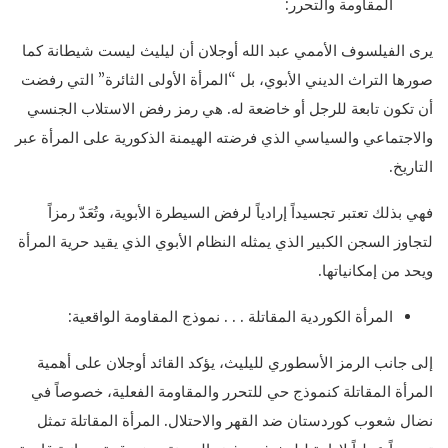
المقاومة والتحرر:
يرى الفيلسوف الأممي عبد الله أوجلان أن ليليث ليست شيطانة كما
صورها التراث الديني الأبوي، بل “المرأة الأولى الثائرة” التي رفضت
أن تكون تابعة للرجل أو خاضعة له. هي رمز رفض الاستلاب الجنسي
والاجتماعي والسياسي الذي فرضته الهيمنة الذكورية على المرأة عبر
التاريخ.
فهي بذلك تعتبر تجسيداً إرادياً لرفض السيطرة الأبوية، وتُعَدّ رمزاً
لتجاوز السجن الكبير الذي يمثله النظام الأبوي الذي يقيد حرية المرأة
ويحد من إمكانياتها.
المرأة الكوردية المقاتلة . . . نموذج المقاومة الواقعية:
إلى جانب الرمز الأسطوري لليليث، يؤكد القائد أوجلان على أهمية
المرأة المقاتلة كنموذج حي للتحرر والمقاومة الفعلية، خصوصاً في
نضال شعوب كوردستان ضد القهر والاحتلال. المرأة المقاتلة تمثل