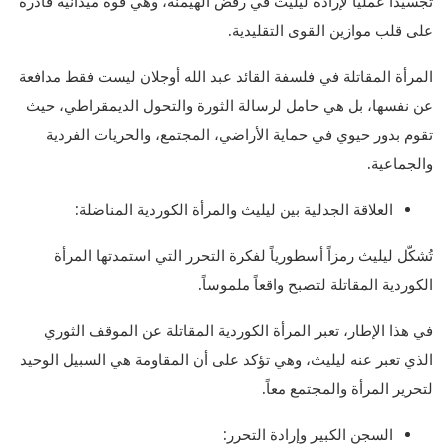
تجسيداً عملياً لإرادة ليليث في رفض الهيمنة، وهي قوة ميدانية قادرة
على قلب موازين القوى التقليدية.
المرأة المقاتلة في فلسفة القائد عبد الله أوجلان ليست فقط مدافعة
عن نفسها، بل هي حامل لرسالة الثورة والتحول الديمقراطي، حيث
تقوم بدور حيوي في حماية الأراضي، المجتمع، والحريات الفردية
والجماعية.
العلاقة الجدلية بين ليليث والمرأة الكوردية المناضلة:
تُشكّل ليليث رمزاً أسطورياً لفكرة التحرر التي استمدتها المرأة
الكوردية المقاتلة لتصبح واقعاً ملموساً.
في هذا الإطار، تعبر المرأة الكوردية المقاتلة عن الموقف الثوري
الذي تعبر عنه ليليث، وهي تؤكد على أن المقاومة هي السبيل الوحيد
لتحرير المرأة والمجتمع معاً.
السجن الكبير وإرادة التحرر: