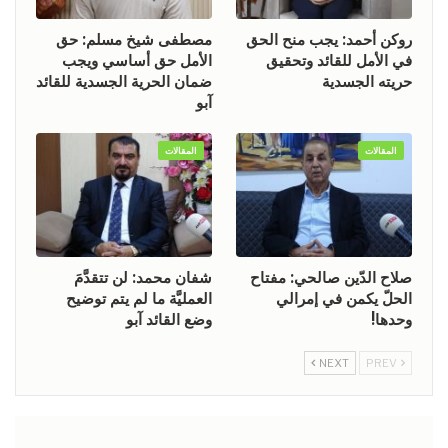
روكن أحمد: يجب منح الحق
مصطفى شيخ مسلم: حق
في الأمل للقائد وتحقيق
الأمل حق أساسي ويجب
حريته الجسدية
ضمان الحرية الجسدية للقائد
آبو
المقالات
المقالات
صلاح الدّين صالحي: مفتاح
شفان محمد: لن تتقدَّمَ
الحلّ يكمن في إمرالي
العمليَّة ما لم يتم توضيح
وحدها!
وضع القائد آبو
NEXT
PREV