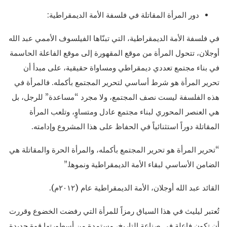
دور المرأة المقاتلة في فلسفة الأمة الديمقراطية:
في فلسفة الأمة الديمقراطية، التي تبنّاها الفيلسوف الأممي عبد الله
أوجلان، تتحول المرأة من موقع المقهورة إلى موقع الفاعلة الحاسمة
في بناء مجتمع تعددي ديمقراطي ومساواة حقيقية، على مبدأ أن
تحرير المرأة هو شرط أساسي لتحرير المجتمع بأكمله. فالمرأة في
هذه الفلسفة ليست نصف المجتمع، ولا مجرد “مساعدة” للرجل، بل
هي العنصر المحوري لبناء مجتمع عادل ومتساوٍ، وتلعب المرأة
المقاتلة دوراً استثنائياً في الحفاظ على هذا المشروع وإدامته.
“تحرير المرأة هو تحرير المجتمع بأكمله، والمرأة الحرة والمقاتلة هي
الضامن الأساسي لبقاء الأمة الديمقراطية ونموها.”
القائد عبد الله أوجلان، الأمة الديمقراطية عام (٢٠١٢م).
تُعتبر ليليث في هذا السياق رمزاً للمرأة التي رفضت الخضوع وقررت
أن تكون فاعلة في صناعة التاريخ، مستمدة من أسطورتها قوة جديدة