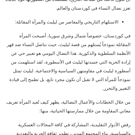
تعزز نضال النساء في كوردستان والعالم.
الاستلهام التاريخي والمعاصر من ليليث والمرأة المقاتلة:
في كوردستان، خصوصاً شمال وشرق سوريا، أصبحت المرأة
المقاتلة نموذجاً يُستلهم من قصة ليليث، حيث تناضل النساء ضد قهر
الأنظمة السلطوية والذكورية. هذا النضال اليومي هو تعبير حي عن
إرادة الحرية التي جسدتها ليليث في الأسطورة، لقد استلهمت من
أسطورة ليليث في مقاومتهن السياسية والاجتماعية. ليليث تمثل
نموذجاً للمرأة التي لا تقبل أن تكون مجرد تابع، بل تطمح إلى قيادة
التغيير والتحرر.
من خلال الخطابات والأعمال النضالية، يظهر كيف تُعيد المرأة تعريف
معاني المقاومة من خلال ممارستها الحياتية، منها:
رفض الأدوار التقليدية، المشاركة في كافة المجالات العسكرية
والسياسية، بناء المجتمع المدني، تطوير ثقافة الحرية والتعددية