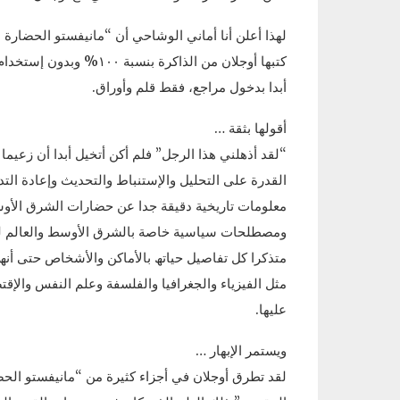
لھذا أعلن أنا أماني الوشاحي أن “مانيفستو الحضارة 
كتبھا أوجلان من الذاكرة 
أبدا بدخول مراجع، فقط قلم وأوراق.
أقولھا بثقة …
“لقد أذھلني ھذا الرجل” فلم أكن أتخيل أبدا أن زعيما
القدرة على التحليل والإستنباط والتحديث وإعادة الت
معلومات تاريخية دقيقة جدا عن حضارات الشرق الأوس
ومصطلحات سياسية خاصة بالشرق الأوسط والعالم ليس 
متذكرا كل تفاصيل حياتھ بالأماكن والأشخاص حتى أنھ
مثل الفيزياء والجغرافيا والفلسفة وعلم النفس والإقت
عليھا.
ويستمر الإبھار …
لقد تطرق أوجلان في أجزاء كثيرة من “مانيفستو الحض