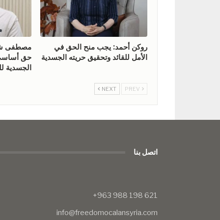
روكن أحمد: يجب منح الحق في
مصطفى شيخ
الأمل للقائد وتحقيق حريته الجسدية
حق أساسي 
الجسدية للق
NEXT
PREV
اتصل بنا
info@freedomocalansyria.com