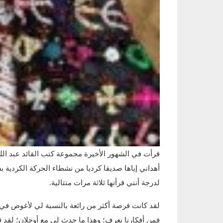
قرأت في الشھور الأخيرة مجموعة كتب القائد عبد الل
أھداني إياھا صديقا كرديا من نشطاء الحركة الكردية ب
لدرجة أنني قرأتھا ثلاثة مرات متتالية.
لقد كانت فرصة أكثر من رائعة بالنسبة لي لأغوص في 
فمن أفكارنا نعرف؛ وھذا ما حدث لي مع أوجلان؛ لقد ق