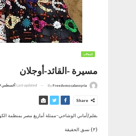
المقالات
مسيرة -القائد-أوجلان
Last updated
أغسطس 29, 2024
By
Freedomocalansyria
Share
بقلم/أماني الوشاحي-ممثلة أمازيغ مصر بمنظمة الك
(٣) نسق الحقيقة