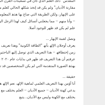
المقدس” ذلك العلم الذي كان في تسعينات القرن ا
مقارنة الأديان” ولم يكن قد إتخذ شكلھ الحالي كعلم
على الإبھار، ولكن الطريقة التي صاغ بھا ھذھ المعلو
– وأنا منھم – مما يجعلني أتسائل كيف لھذا الرجل
علم لم يكن قد ظھر للوجود أصلا.
ونصل لقمة الإبھار …
يعرف أوجلان الإلھ بأنھ “الطاقة الكونية” وھذا تعريف
زمن إختطافھ – ھذا التعريف الذي توصل إليھ الباحثين و
عر
بھذھ الصورة المتقدمة التي لم يكن المتخصصين قد توص
حقيقة …
أنا أؤمن بھذا التعريف العلمي لماھية الإلھ، نعم الإلھ 
يدعي كھنة الأديان – جميع الأديان – العلم يختلف مع ا
يختلف مع الكھنة وليس مع الأديان.. يتبع