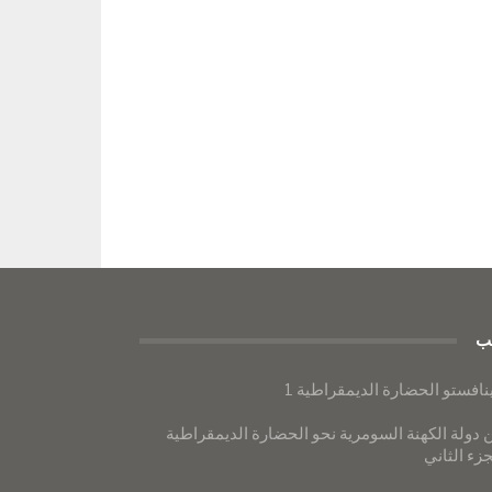
ب
نافستو الحضارة الديمقراطية 1
 دولة الكهنة السومرية نحو الحضارة الديمقراطية
جزء الثاني