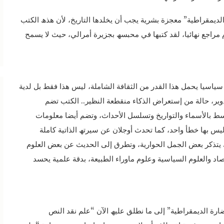
الديمقراطية” معجزة بشرية يجب أن يخلدھا التاريخ، لأن ھذھ الكتب
بنسبة ١٠٠% وبدون إستخدام مراجع نھائيا، لقد كتبھا في محبسھ بجزيرة أمرالي، حيث لا يسمح
 سياسيا يحمل ھذا القدر من الثقافة الشاملة، ليس ھذا فقط بل لدية
دوير، حالة من إستعراض الذكاء منقطعة النظير.. الكتب تضم
ط بالأسماء والتواريخ وتسلسل الأحداث، وتضم أيضا معلومات
بھا خطأ واحد، كما تحدث أوجلان عن سيرتھ الذاتية كاملة
 يتذكر بعض الجمل الحوارية، وتطرق إلى الحديث عن بعض العلوم
صاد والعلوم السياسية وعلوم ماوراء الطبيعة، بدقة علمية يحسد
ارة الديمقراطية” إلى ما نطلق عليھ الآن “علم نقد النص