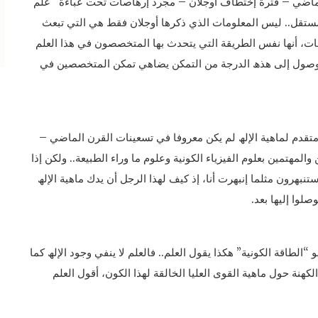
لماضي – فترة إختطاف أوجلان – مجرد إرھاصات تحت عباءة “علم
 مستقل.. ليس المعلومات الذي ذكرھا أوجلان فقط ھي التي تبعث
مات، أنھا نفس الطريقة التي يتحدث بھا المتخصصون في ھذا العلم
 الوصول إلى ھذھ الدرجة من التمكن يضاھي تمكن المتخصصين في
 متقدم لماھية الإلھ لم يكن معروفا في تسعينات القرن الماضي –
المھتمين بعلوم الفيزياء الكونية وعلوم ما وراء الطبيعة.. ولكن إذا
فتم أن ھذا التعريف قد ظھر في بدايات عام ٢٠٢٠ ستنبھرون مثلما إنبھرت أنا، إذ كيف لھذا الرجل أن يدك ماھية الإلھ
لوا إليھا بعد.
ھو “الطاقة الكونية” ھكذا يقول العلم.. فالعلم لا ينفي وجود الإلھ كما
لكھنة حول ماھية القوى العليا الخالقة لھذا الكون، أقول العلم