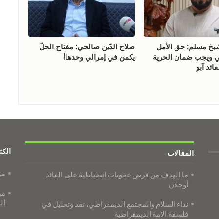
 مسلم: حق الأمل
صلاح الدّين صالحي: مفتاح الحلّ
ويجب ضمان الحرية
يكمن في إمرالي وحدها!
ائد آبو
الكت
المقالات
مي
ما الهدف من فرض عقوبات انضباطية على القائد
أوجلان
من
ال
نداء السلام والمجتمع الديمقراطي، نقد وتحليل في
فلسفة الامة الديمقراطية