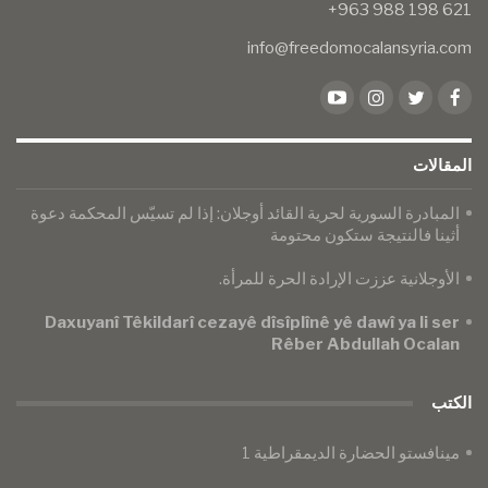
info@freedomocalansyria.com
المقالات
​​​​​​​المبادرة السورية لحرية القائد أوجلان: إذا لم تسيّس المحكمة دعوة
أثينا فالنتيجة ستكون محتومة
الأوجلانية عززت الإرادة الحرة للمرأة.
Daxuyanî Têkildarî cezayê dîsîplînê yê dawî ya li ser
Rêber Abdullah Ocalan
الكتب
مينافستو الحضارة الديمقراطية 1