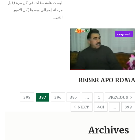
ليست هامة ...قلت في كل مرة (قبل
مرحلة إيمرالي وبعدها )كل الأمور
التي
…
الفيديوهات
REBER APO ROMA
398
397
396
395
…
1
PREVIOUS
NEXT
401
…
399
Archives