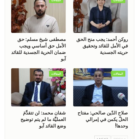
المقالات
المقالات
روكن أحمد: يجب منح الحق
مصطفى شيخ مسلم: حق
في الأمل للقائد وتحقيق
الأمل حق أساسي ويجب
حريته الجسدية
ضمان الحرية الجسدية للقائد
آبو
المقالات
المقالات
صلاح الدّين صالحي: مفتاح
شفان محمد: لن تتقدَّمَ
الحلّ يكمن في إمرالي
العمليَّة ما لم يتم توضيح
وحدها!
وضع القائد آبو