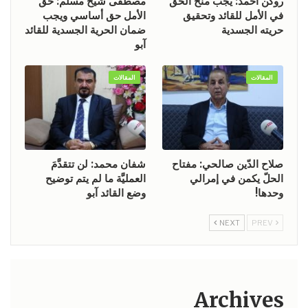
روكن أحمد: يجب منح الحق
مصطفى شيخ مسلم: حق
في الأمل للقائد وتحقيق
الأمل حق أساسي ويجب
حريته الجسدية
ضمان الحرية الجسدية للقائد
آبو
المقالات
المقالات
صلاح الدّين صالحي: مفتاح
شفان محمد: لن تتقدَّمَ
الحلّ يكمن في إمرالي
العمليَّة ما لم يتم توضيح
وحدها!
وضع القائد آبو
NEXT
PREV
Archives