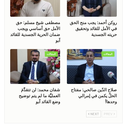
روكن أحمد: يجب منح الحق
مصطفى شيخ مسلم: حق
في الأمل للقائد وتحقيق
الأمل حق أساسي ويجب
حريته الجسدية
ضمان الحرية الجسدية للقائد
آبو
المقالات
المقالات
صلاح الدّين صالحي: مفتاح
شفان محمد: لن تتقدَّمَ
الحلّ يكمن في إمرالي
العمليَّة ما لم يتم توضيح
وحدها!
وضع القائد آبو
NEXT
PREV