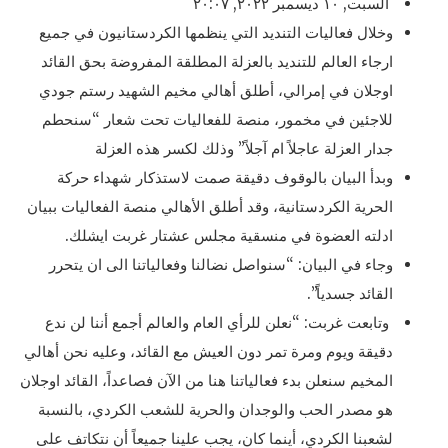
السبت, ١٠ ديسمبر ٢٠٢٢, ٢٠:٠٧
وخلال فعاليات التنديد التي ينظمها الكردستانيون في جميع
ارجاء العالم للتنديد بالعزلة المطلقة المفروضة بحق القائد
اوجلان في إمرالي، أطلق أهالي مخيم الشهيد رستم جودي
للاجئين في مخمور، منصة للفعاليات تحت شعار “سنحطم
جدار العزلة عاجلاً ام آجلاً” وذلك لكسر هذه العزلة
وبدأ البيان بالوقوف دقيقة صمت لاستذكار شهداء حركة
الحرية الكردستانية، وقد أطلق الأهالي منصة الفعاليات ببيان
ادلته العضوة في منسقية مجلس عشتار غربت ايشلك.
وجاء في البيان: “سنواصل نضالنا وفعالياتنا الى ان يتحرر
القائد جسدياً”.
وتابعت غربت: “نعلن للرأي العام والعالم أجمع أننا لن ندع
دقيقة ويوم ومرة تمر دون العيش مع القائد، وعليه نحن أهالي
المخيم سنعلن بدء فعالياتنا هنا من الآن فصاعداً، القائد اوجلان
هو مصدر الحب والوجدان والحرية للشعب الكردي، بالنسبة
لشعبنا الكردي، أينما كان، يجب علينا جميعاً أن نتكاتف على