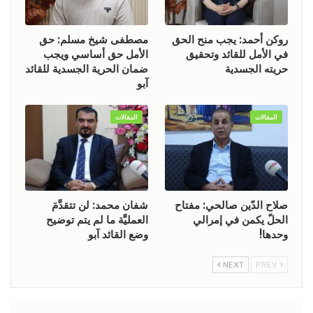
روكن أحمد: يجب منح الحق
مصطفى شيخ مسلم: حق
في الأمل للقائد وتحقيق
الأمل حق أساسي ويجب
حريته الجسدية
ضمان الحرية الجسدية للقائد
آبو
المقالات
المقالات
صلاح الدّين صالحي: مفتاح
شفان محمد: لن تتقدَّمَ
الحلّ يكمن في إمرالي
العمليَّة ما لم يتم توضيح
وحدها!
وضع القائد آبو
NEXT
PREV