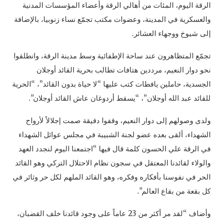
الرقة اليوم، المئات من أهالي الرقة وأعضاء المؤسسات المدنية
والعسكرية في المدينة، وعضوات مكتب تجمّع نساء زنوبيا، بالإضافة
إلى شيوخ ووجهاء العشائر.
تجمّع المتظاهرون عند ساحة الإطفائية وسط مدينة الرقة، وانطلقوا
نحو دوار النعيم، مرددين هتافات تطالب بحرية القائد أوجلان
الجسدية، حاملين يافطات كتب عليها “لا حياة بدون القائد”، “الحرية
للقائد عبد الله أوجلان”، “يسقط أردوغان عاش القائد أوجلان”.
ولدى وصولهم إلى دوار النعيم، وقفوا دقيقة صمت إجلالاً لأرواح
الشهداء، ألقى بعده عضو لجنة الشبيبة في مجلس عوائل الشهداء
في الرقة علي الحسون كلمة قال فيها “اجتمعنا اليوم لنجدد العهد
والولاء لقائدنا المعتقل في سجون نظام الاحتلال التركي وهو القائد
الحر في نفوسنا بأفكاره وفكره، وهو القائد الملهم لكل حر وثائر في
كل بقعة من بقاع العالم”.
وأضاف “لقد مر أكثر من 23 عاماً على وجود قائدنا خلف القضبان،