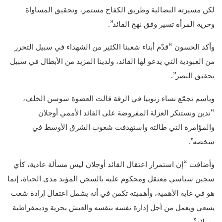
لكن مسيرته النضالية وطريق الكفاح مستمر، وتحقيق المساواة
وحرية المرأة تسير وفق نهج القائد”.
وأكد الحسون “قدّم أبناء شعبنا الكثير من الشهداء في سبيل التحرر
من العبودية التي يدعو لها القائد، ولدينا المزيد من الأبطال في سبيل
تحقيق النصر”.
وباسم تجمّع نساء زنوبيا في الرقة قالت العضوة سوسن الخلف،
“ندين ونستنكر العزلة المفروضة على القائد الأممي أوجلان
والمؤامرة التي طالته واستهدفت شعوب الشرق الأوسط في
شخصه”.
وأضافت “إن استمرار اعتقال القائد أوجلان ليس مسألة عادية، كأي
سجين سياسي معتقل ومحكوم عليه بالسجن المؤبد مدى الحياة، إنما
هو في غاية الأهمية، وأهميته تكمن في أنه يشمل اعتقال إرادة شعب
يسعى ويعمل من أجل إدارة نفسه بنفسه والعيش بحرية وديمقراطية
وسلام”.