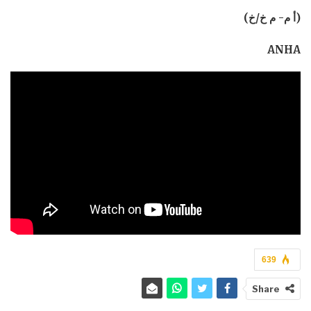
(أ م- م خ/خ)
ANHA
639
Share