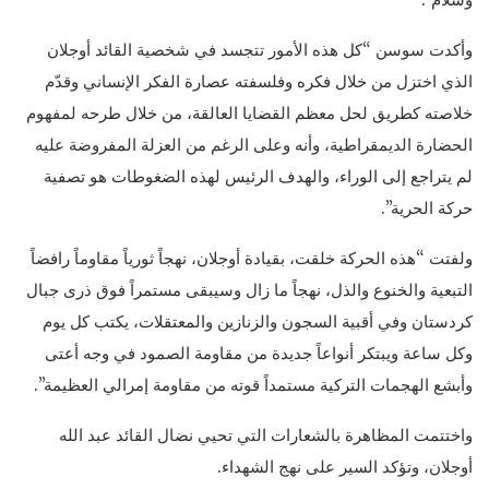
وأكدت سوسن “كل هذه الأمور تتجسد في شخصية القائد أوجلان
الذي اختزل من خلال فكره وفلسفته عصارة الفكر الإنساني وقدّم
خلاصته كطريق لحل معظم القضايا العالقة، من خلال طرحه لمفهوم
الحضارة الديمقراطية، وأنه وعلى الرغم من العزلة المفروضة عليه
لم يتراجع إلى الوراء، والهدف الرئيس لهذه الضغوطات هو تصفية
حركة الحرية”.
ولفتت “هذه الحركة خلقت، بقيادة أوجلان، نهجاً ثورياً مقاوماً رافضاً
التبعية والخنوع والذل، نهجاً ما زال وسيبقى مستمراً فوق ذرى جبال
كردستان وفي أقبية السجون والزنازين والمعتقلات، يكتب كل يوم
وكل ساعة ويبتكر أنواعاً جديدة من مقاومة الصمود في وجه أعتى
وأبشع الهجمات التركية مستمداً قوته من مقاومة إمرالي العظيمة”.
واختتمت المظاهرة بالشعارات التي تحيي نضال القائد عبد الله
أوجلان، وتؤكد السير على نهج الشهداء.