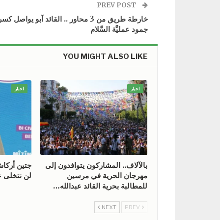
PREV POST
خارطة طريق من 3 محاور .. القائد آبو يواصل كسر
جمود عمليَّة السَّلام
YOU MIGHT ALSO LIKE
اخبار
اخبار
بالآلاف.. المشاركون يتوافدون إلى
جتين أركا
مهرجان الحرية في مرسين
لن نتخلى ع
للمطالبة بحرية القائد عبدالله…
NEXT
PREV