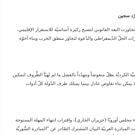
ن تجاوزت البعد القانوني لتصبح ركيزة أساسيّة للاستقرار الإقليمي،
ات الحلّ الدّيمقراطي والدّعوة لتجاوز منطق الحرب وبناء أخوّة
 الكرديَّة يظلّ منقوصاً ومهدّداً بالفشل ما لم تُهيّأ الظَّروف لتمكين
ا يمكن بناء تفاوض عادل بينما يمتلك طرف الدّولة كلّ أدوات
 مجلس أوروبّا (حزيران الجاري)، واقتراب انتهاء المهلة الممنوحة
لمبادرة العربيّة البيان المشترك الصّادر عن “المبادرة السُّوريَّة