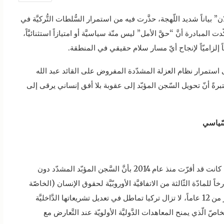
ن” بياناً شديد اللّهجة، حذَّرت فيه من استمرار السُّلطات التُّركيَّة في
ّدت المبادرة أنَّ “حقَّ الأمل” ليس منّة سياسيَّة أو امتيازاً استثنائيَّاً،
إلزاميّاً لإنجاح أيّ مسار سلام حقيقي في المنطقة.
ى استمرار نظام العزلة المشدّدة المفروض على القائد عبد الله
في سجن جزيرة “إمرالي” منذ عام 1999، معتبرةً أنّ تحويل السّجن المؤبّد إلى عقوبة بلا أفق إنساني يرقى إلى
لسّياسي
أشار البيان إلى أنَّ المحكمة الأوروبّيَّة لحقوق الإنسان كانت قد أقرّت منذ عام 2014 بأنَّ السَّجن المؤبّد المشدّد دون
ً للمادّة الثّالثة من الاتفاقيَّة الأوروبّيَّة لحقوق الإنسان (الخاصّة
بحظر التَّعذيب والمعاملة اللاإنسانيَّة)، ورغم مرور أكثر من 12 عاماً، لا تزال تركيا تماطل في تعديل تشريعاتها الدَّاخليَّة
اصّ الّذي يمنح المعاهدات الدَّوليَّة الأولويّة عند التَّعارض مع