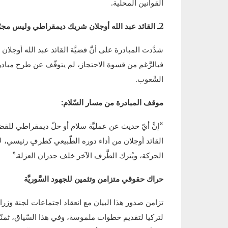
القوانين المحلّية.
2ـ القائد عبد الله أوجلان شريك ديمقراطي وليس مجرّد سجين
شدَّدت المبادرة على أنَّ قضيَّة القائد عبد الله أوجلا
فبالرَّغم من قسوة الاحتجاز، لم يتوقّف عن طرح مبادر
الشّعوب.
موقف المبادرة من مسار السّلام:
“إنَّ أيّ حديث عن عمليَّة سلام أو حلّ ديمقراطي للقضيَّة
القائد أوجلان من أداء دوره الطّبيعي كطرفٍ رئيسي، ل
الحركة، ويُترك الطَّرف الآخر خلف جدران العزلة.”
حراك حقوقي متزامن وتثمين للجهود السَّوريَّة
تزامن صدور هذا البيان مع انعقاد اجتماعات لجنة وزراء
لتركيا لتقديم خطوات ملموسة، وفي هذا السّياق، ثمنّت ا