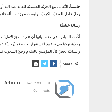
خامساً:
التَّعامل مع الحرّيَّة الجسديّة للقائد عبد ال
وحلّ عادل للقضيَّة الكرديَّة، وليست مجرّد مسألة قانونيّ
رسالة ختاميّة
أكّدت المبادرة في ختام بيانها أن تنفيذ “حقّ الأمل” ه
وجدّية تركيا في تحقيق الاستقرار، جازمةً بأنّ حريّة ع
وإنسانيّة تخصّ كلّ المؤمنين بالسّلام وحقّ الشعوب 
Share
Admin
142 Posts
0
Comments