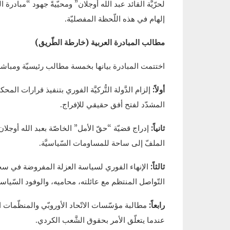
لحرّيَّة القائد عبد الله أوجلان” ومحيّيةً جهود “مبادرة 
إلهام في هذه اللّحظة المفصليّة.
مطالب المبادرة العربية (خارطة الطّريق)
اختتمت المبادرة بيانها بخمسة مطالب رئيسيّة ومباشرة موج
أولاً:
إلزام الدَّولة التُّركيَّة الفوري بتنفيذ قرارات المحك
المشدّد لفتح أفق حقيقي للإفراج.
ثانياً:
إدراج قضيّة “حقّ الأمل” الخاصّة بعبد الله أوجل
الملفّ إلى ساحة للمساومات السّياسيَّة.
ثالثاً:
الإنهاء الفوري لسياسة العزلة المفروضة في سجن
التّواصل المنتظم مع عائلته، محاميه، والوفود السّياسيَّة
رابعاً:
مطالبة مؤسّسات الاتّحاد الأوروبّي والمنظّمات الدّ
عندما يتعلّق الأمر بحقوق الشَّعب الكردي.