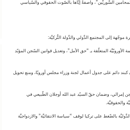
المحامين السُّوريَّين”، واصفةً إيّاها بالصّوت الحقوقي والسّياسي
ّهة إلى المجتمع الدَّولي والدَّولة التُّركيَّة:
مة الأوروبّيَّة المتعلّقة بـ “حق الأمل”، وتعديل قوانين السّجن المؤبّد
ان كبند دائم على جدول أعمال لجنة وزراء مجلس أوروبّا، ومنع تحويل
 إمرالي، وضمان حقّ السيّد عبد الله أوجلان الطّبيعي في
 والحقوقيَّة.
َوليَّة بالضّغط على تركيا لوقف “سياسة الانتقائيَّة” والازدواجيَّة