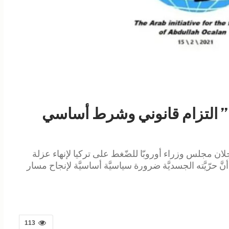
مل” التزام قانوني وشرط أساسي
 أوجلان مجلس وزراء أوروبّا للضّغط على تركيا لإنهاء عزلة
َّ حرّيَّته الجسديَّة ضرورة سياسيَّة أساسيَّة لإنجاح مسار
113