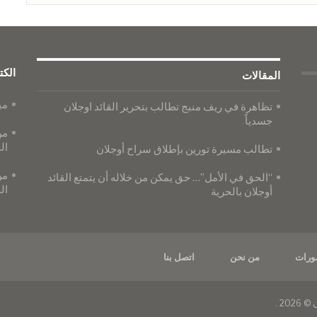
الكت
المقالات
مي
تظاهرة في ريف منبج تطالب بتحرير القائد اوجلان
جسدياً
من
ال
تطالب مسيرة تورين بإطلاق سراح أوجلان
من
“الحق في الأمل”… حق يمكن من خلاله أن يتمتع القائد
ال
أوجلان بالحرية
ورات
من نحن
اتصل بنا
20 .