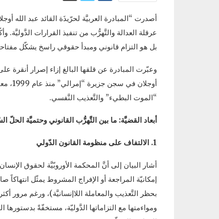
أصدرت “المبادرة العربيَّة لحرّيذَة القائد عبد الله أوجلا
عرقلة العدالة والتَّهرُّب من تنفيذ القرارات الدَّوليَّة. وأك
بل هو التزام قانوني ومبدأ حقوقي راسخ يشكّل مفتاحاً 
وعبّرت المبادرة عن قلقها البالغ إزاء إصرار أنقرة عل
أوجلان 
“الموت البطيء” والتَّعذيب النَّفسي.
أبعاد القضيَّة: ما بين التَّهرُّب القانوني وحتميَّة الحلّ ا
1. الالتفاف على منظومة القانون الدّولي
إمكانيّة المراجعة أو الإفراج المشروط يمثّل انتهاكاً صارخا
ومواءمتها مع التزاماتها الدَّوليّة، مستخفّةً بدستورها الخ