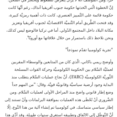
إنَّ الخطوة الّتي اتّخذتها حكومة جنوب أفريقيا آنذاك، رغم أنَّها كانت
حكومة قائمة على التَّمييز العنصري، كانت ذات أهمية رمزيَّة كبيرة،
وقد فتحت الطَّريق أمام التَّنميَّة الاقتصاديَّة لجنوب أفريقيا وتعزيز
مكانة البلاد داخل المجتمع الدّولي. أما في تركيا فالوضع ليس كذلك،
ونحن نلاحظ ذلك باستمرار من خلال علاقاتها مع أوروبّا”.
“تجربة كولومبيا تقدّم نموذجاً”
وأوضح ريمي باكاني، الّذي كان من المتابعين والوسطاء المقربين
لعمليَّة السَّلام بين الحكومة الكولومبيَّة وحركة القوات المسلحة
الثَّوريَّة الكولومبيَّة (FARC)، أنَّ نجاح عمليات السَّلام يتطلب منذ
البداية وجود أرضية سياسيَّة وقانونيَّة قويَّة. وقال: “من المهم جداً
وضع إطار قانوني واضح منذ المراحل الأولى لعمليات السَّلام. ومن
الضَّروري أنْ تُحْظَى هذه العمليات بموافقة البرلمانات وأنْ تستند إلى
إطار سياسي متماسك. في كولومبيا تم إنشاء آلية من هذا النَّوع، إلّا
أنَّ التَّوصُّل إلى الاتّفاق وتطبيقه استغرق سنوات طويلة. وقد أدَّى هذا