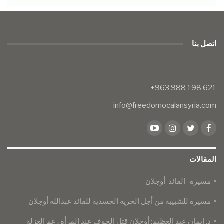
اتصل بنا
info@freedomocalansyria.com
المقالات
مسيرة- القائد-أوجلان
مسيرة للشبيبة من أجل الحرية الجسدية للقائد عبدالله أوجلان
د. إيمان عبد العظيم: أوجلان قتل الخوف عند المرأة رغم العزلة