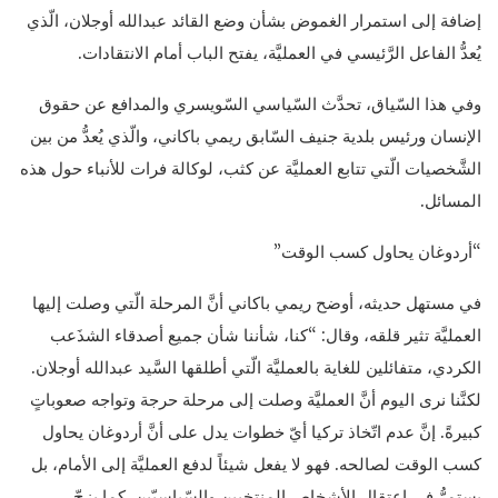
إضافة إلى استمرار الغموض بشأن وضع القائد عبدالله أوجلان، الّذي
يُعدُّ الفاعل الرَّئيسي في العمليَّة، يفتح الباب أمام الانتقادات.
وفي هذا السّياق، تحدَّث السّياسي السّويسري والمدافع عن حقوق
الإنسان ورئيس بلدية جنيف السّابق ريمي باكاني، والّذي يُعدُّ من بين
الشَّخصيات الّتي تتابع العمليَّة عن كثب، لوكالة فرات للأنباء حول هذه
المسائل.
“أردوغان يحاول كسب الوقت”
في مستهل حديثه، أوضح ريمي باكاني أنَّ المرحلة الّتي وصلت إليها
العمليَّة تثير قلقه، وقال: “كنا، شأننا شأن جميع أصدقاء الشذَعب
الكردي، متفائلين للغاية بالعمليَّة الّتي أطلقها السَّيد عبدالله أوجلان.
لكنَّنا نرى اليوم أنَّ العمليَّة وصلت إلى مرحلة حرجة وتواجه صعوباتٍ
كبيرةً. إنَّ عدم اتّخاذ تركيا أيّ خطوات يدل على أنَّ أردوغان يحاول
كسب الوقت لصالحه. فهو لا يفعل شيئاً لدفع العمليَّة إلى الأمام، بل
يستمرُّ في اعتقال الأشخاص المنتخبين والسّياسيّين. كما يزجّ