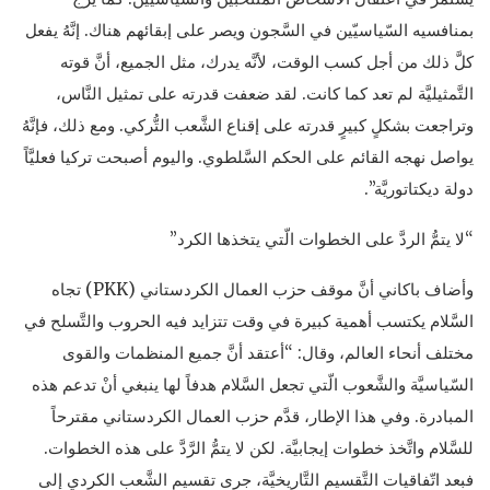
بمنافسيه السّياسيّين في السَّجون ويصر على إبقائهم هناك. إنَّهُ يفعل
كلَّ ذلك من أجل كسب الوقت، لأنَّه يدرك، مثل الجميع، أنَّ قوته
التَّمثيليَّة لم تعد كما كانت. لقد ضعفت قدرته على تمثيل النَّاس،
وتراجعت بشكلٍ كبيرٍ قدرته على إقناع الشَّعب التُّركي. ومع ذلك، فإنَّهُ
يواصل نهجه القائم على الحكم السَّلطوي. واليوم أصبحت تركيا فعليَّاً
دولة ديكتاتوريَّة”.
“لا يتمُّ الردَّ على الخطوات الّتي يتخذها الكرد”
وأضاف باكاني أنَّ موقف حزب العمال الكردستاني (PKK) تجاه
السَّلام يكتسب أهمية كبيرة في وقت تتزايد فيه الحروب والتَّسلح في
مختلف أنحاء العالم، وقال: “أعتقد أنَّ جميع المنظمات والقوى
السّياسيَّة والشَّعوب الّتي تجعل السَّلام هدفاً لها ينبغي أنْ تدعم هذه
المبادرة. وفي هذا الإطار، قدَّم حزب العمال الكردستاني مقترحاً
للسَّلام واتَّخذ خطوات إيجابيَّة. لكن لا يتمُّ الرَّدَّ على هذه الخطوات.
فبعد اتّفاقيات التَّقسيم التَّاريخيَّة، جرى تقسيم الشَّعب الكردي إلى