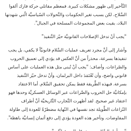
التَّأخير إلى ظهور مشكلات كبيرة. فمعظم مقاتلي حركة فارك ألقوا
السَّلاح، لكن بسبب تغير الحكومات والتَّحولات السّياسيَّة الّتي شهدتها
البلاد، بقيت بعض المجموعات المسلحة في الجبال”.
“يجب أنْ تدخل الإصلاحات القانونيَّة حيّز التَّنفيذ”
وأشار إلى أنَّ مجرد تعريف عمليات السَّلام قانونيَّاً لا يكفي، بل يجب
تنفيذها بسرعة، محذراً من أنَّ العكس قد يؤدي إلى تعميق الحروب
والصّراعات. وأضاف: “يجب أنْ تُبنى مثل هذه العمليات على أساس
قانوني واضح، وأن تُعْتَمَدَ داخل البرلمان، وأنْ تدخل حيّز التَّنفيذ
بسرعة. فبهذه الطَّريقة فقط يمكن تحقيق السَّلام. أما الاعتقاد
بإمكانيَّة حل الحروب والصَّراعات عبر الوسائل العسكريَّة وحدها فهو
اعتقاد غير صحيح. لقد أظهرت التَّجارب التَّاريخيَّة أنَّ أطراف
النّزاعات الطَّويلة تجد نفسها في النّهاية مضطرّةً للعودة إلى طاولة
المفاوضات. وتأخير هذه العودة يؤدي إلى دفع أثمان إنسانيَّة باهظة”.