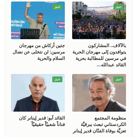
اخبار
اخبار
بالآلاف.. المشاركون
جتين أركاش من مهرجان
يتوافدون إلى مهرجان الحرية
مرسين: لن نتخلى عن نضال
في مرسين للمطالبة بحرية
السلام والحرية
القائد عبدالله…
اخبار
اخبار
منظومة المجتمع
القائد آبو: قدير إينانر كان
الكردستاني تبعث ببرقيَّة
فناناً شعبيّاً حقيقيّاً
تعزيَّة بوفاة الفنّان قدير إينانر