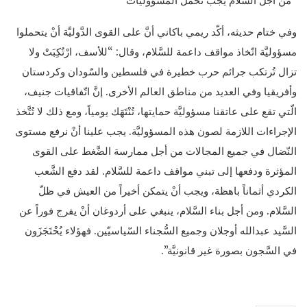
“من أجل السَّلام يجب تحمّل المسؤوليَّات”
وفي ختام حديثه، أكّد ريمي باكاني أنَّ على القوى الدَّوليَّة أنْ يتحملوا
مسؤوليَّة اتّخاذ مواقف داعمة للسَّلام، وقال: “للأسف، ارْتُكِبَتْ ولا
تزال تُرتكب جرائم حرب خطيرة في فلسطين والسّودان وكردستان
وأفريقيا وفي العديد من مناطق العالم الأخرى. إنَّ اتّفاقيات جنيف،
الّتي تقع على عاتقنا مسؤوليَّة حمايتها، تُنْتَهَك يومياً، ومع ذلك لا تُتَّخذ
الإجراءات اللازمة لصون هذه المسؤوليَّة. يجب علينا أنْ نرفع مستوى
النّضال في جميع المجالات من أجل ممارسة الضَّغط على القوى
المؤثرة ودفعها إلى تبني مواقف داعمة للسَّلام. لقد دفع الشَّعب
الكردي أثماناً باهظة، ويجب أنْ يتمكن أخيراً من العيش في ظلّ
السَّلام. ومن أجل بناء السَّلام، ينبغي على أردوغان أنْ يفرج فوراً عن
السَّيد عبدالله أوجلان وجميع السُّجناء السّياسيّين. فهؤلاء يُحْتَجَزَون
في السَّجون بصورة غير قانونيَّة”.