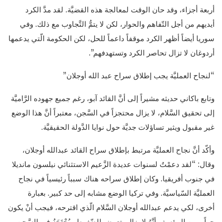
أربعة أجزاء، وقد حان الوقت لمعالجة هذه القضيَّة. لقد مدَّ الكرد
أيديهم من أجل التّفاهم والحوار، لكن لا يتمُّ التَّجاوب مع ذلك. وفي
سوريا أيضاً أظهر الكرد موقفاً داعماً للحل، لكن الحكومة الّتي يدعمها
أردوغان لا تزال تحاصر الكرد وتستهدفهم”.
“لنجاح العمليَّة يجب إطلاق سراح عبد الله أوجلان”
وتابع باكاني حديثه مشيراً إلى أنَّ القائد آبو، رغم جميع جهوده الرَّاميَّة
إلى تحقيق السَّلام، لا يزال محتجزاً في السَّجن، معتبراً أنَّ هذا الوضع
غير مقبول ويثير تساؤلات جديَّة حول نوايا الدَّولة الحقيقيَّة.
وأكّد أنَّ نجاح العمليَّة مرتبط بإطلاق سراح القائد عبدالله أوجلان،
وقال: “لقد دعمْتُ لسنوات عديدة الزَّعيم الاستثنائي نيلسون مانديلا
في جنوب أفريقيا. وكان إطلاق سراحه هناك سبباً رئيسياً في نجاح
العمليَّة السّياسيَّة. وفي تركيا الوضع مشابه إلى حد كبير. بعبارة
أخرى، لكي يدعم عبدالله أوجلان السَّلام الّذي اقترحه، فيجب أنْ يكون
حراً. ومن المؤسف أنَّهُ لا يزال يتعرض للضّغوط ويُحْتَجَزُ في السَّجن.