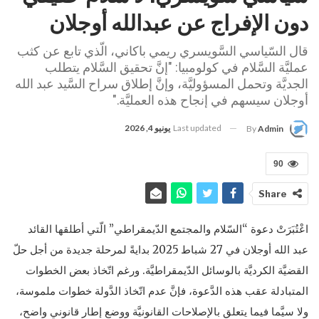
دون الإفراج عن عبدالله أوجلان
قال السّياسي السَّويسري ريمي باكاني، الّذي تابع عن كثب
عمليَّة السَّلام في كولومبيا: "إنَّ تحقيق السَّلام يتطلب
الجديَّة وتحمل المسؤوليَّة، وإنَّ إطلاق سراح السَّيد عبد الله
أوجلان سيسهم في إنجاح هذه العمليَّة."
Last updated
يونيو 4, 2026
By
Admin
90
Share
اعْتُبَرَتْ دعوة “السّلام والمجتمع الدّيمقراطي” الّتي أطلقها القائد
عبد الله أوجلان في 27 شباط 2025 بدايةً لمرحلة جديدة من أجل حلّ
القضيَّة الكرديَّة بالوسائل الدّيمقراطيَّة. ورغم اتّخاذ بعض الخطوات
المتبادلة عقب هذه الدَّعوة، فإنَّ عدم اتّخاذ الدَّولة خطوات ملموسة،
ولا سيَّما فيما يتعلق بالإصلاحات القانونيَّة ووضع إطار قانوني واضح،