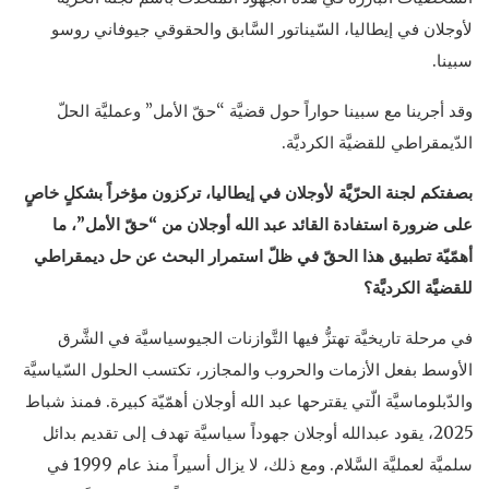
لأوجلان في إيطاليا، السّيناتور السَّابق والحقوقي جيوفاني روسو
سبينا.
وقد أجرينا مع سبينا حواراً حول قضيَّة “حقّ الأمل” وعمليَّة الحلّ
الدّيمقراطي للقضيَّة الكرديَّة.
بصفتكم لجنة الحرّيَّة لأوجلان في إيطاليا، تركزون مؤخراً بشكلٍ خاصٍ
على ضرورة استفادة القائد عبد الله أوجلان من “حقّ الأمل”، ما
أهمّيّة تطبيق هذا الحقّ في ظلّ استمرار البحث عن حل ديمقراطي
للقضيَّة الكرديَّة؟
في مرحلة تاريخيَّة تهتزُّ فيها التَّوازنات الجيوسياسيَّة في الشَّرق
الأوسط بفعل الأزمات والحروب والمجازر، تكتسب الحلول السّياسيَّة
والدّبلوماسيَّة الّتي يقترحها عبد الله أوجلان أهمّيّة كبيرة. فمنذ شباط
2025، يقود عبدالله أوجلان جهوداً سياسيَّة تهدف إلى تقديم بدائل
سلميَّة لعمليَّة السَّلام. ومع ذلك، لا يزال أسيراً منذ عام 1999 في