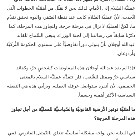
عمليَّة السَّلام إلى الأمام. لذلك نحن لا نقلّل من أهمّيَّة الخطوات الّتي
اتَّخذت، لأنَّ عمليَّة السَّلام كانت عند نقطة الصّفر، واليوم تحقق تقدَّم
ما، لكنَّ العمليَّة لا تزال في مرحلة حرجة. ولتجاوز هذه المرحلة، كما
ذكرْنا سابقاً في رسالتنا إلى لجنة الوزراء، ينبغي السَّماح للقائد
عبدالله أوجلان بأنْ يتولى دوراً تفاوضيَّاً على مستوى الحكومة التُّركيَّة
وأردوغان.
فإذا لم يقد عبدالله أوجلان هذه المفاوضات كشخصٍ حرّ، وكقائد
سياسي حرّ وممثل للشّعب، فلن تتقدَّم عمليَّة السلام بالمعنى
الحقيقي، لأن أنقرة ستواصل عرقلة العملية. وبرأيي هذه هي النقطة
السياسية الأكثر أهمية وحسماً.
ما أهمّيَّة توفير الأرضية القانونيَّة والسّياسيَّة للعمليَّة من أجل تجاوز
هذه المرحلة الحرجة؟
في البداية نحن نواجه مشكلة أساسيَّة تتعلق بالتّمثيل القانوني. ففي