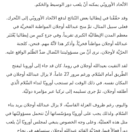
الاتَّحاد الأوروبّي يمكنه أنْ يلعب دور الوسيط والحَكم.
وقد حقّقْنا في إيطاليا بعض النّتائج لدفع الاتّحاد الأوروبّي إلى التَّحرك.
فعلى سبيل المثال، تمَّ منح عبدالله أوجلان المواطنة الفخريَّة في
معظم المدن الإيطاليَّة الكبرى تقريباً. وفي جزءٍ كبيرٍ من إيطاليا يُعْتَبَر
عبدالله أوجلان مواطناً فخريّاً. وأذكر هذا لأنَّهُ مهم. فنحن، كلجنة
الحرّيَّة لأوجلان، نرى أنَّ من مسؤوليتنا النّضال ضدَّ الظّلم الواقع عليه.
لقد التقيت بعيدالله أوجلان في روما. كان قد جاء إلى أوروبا ليفتح
الطّريق أمام السّلام. ورغم مرور 27 عاماً، لا يزال عبدالله أوجلان في
المكان نفسه. في ذلك الوقت لم تستجب أوروبّا لنداء السَّلام الّذي
أطلقه أوجلان، ثمَّ جرى تسليمه إلى تركيا عبر مؤامرة دوليَّة.
واليوم، رغم ظروف العزلة القاسيَّة، لا يزال عبدالله أوجلان يريد بناء
السّلام. ولذلك يجب على أوروبّا ومؤسّساتها أنْ تتحمل مسؤوليّتها في
مثل هذه العمليَّة. وعلى وجه الخصوص ينبغي لمجلس أوروبّا أنْ يلعب
دوراً فعالاً فيها. فحرّيَّة القائد عبدالله أوجلان ستساهم في نجاح