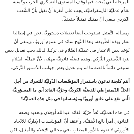
المرحلة الّتي يُبحث فيها وقف المستوى العسكري للحرب وكيفية
تقدُّم عمليَّة الدّيمقراطيَّة، يجب على أنقرة أنْ تقبل بأنَّ الشَّعب
الكردي ينبغي أنْ يمتلك تمثيلاً حقيقيَّاً.
ومسألة التَّمثيل تستوجب أيضاً تعديلات دستوريَّة. نحن في إيطاليا
نفكر بهذه الطَّريقة، وهذا النَّهج سائد في عموم أوروبّا، وينبغي أنْ
يُؤخذ بعين الاعتبار في عمليّة السَّلام في تركيا. لذلك يجب تعديل بعض
بنود الدَّستور التُّركي. وهذه قضيَّة قانونيَّة مهمّة، لأنَّ عمليَّة السَّلام
ستبقى دائماً ناقصة ما لم يتم تعديل بعض جوانب الدَّستور التَّركي.
أنتم كلجنة تدعون باستمرار المؤسّسات الدَّوليَّة للتحرك من أجل
الحلّ الدّيمقراطي للقضيَّة الكرديَّة وحرّيَّة القائد آبو. ما المسؤوليَّة
الّتي تقع على عاتق أوروبّا ومؤسساتها في مثل هذه العمليَّة؟
في هذه العمليَّة، تُعدُّ حرّيَّة القائد عبدالله أوجلان وتحديد وضعه
القانوني أمراً بالغ الأهمّيَّة. وأعتقد أنَّ المؤسّسات الإداريَّة للاتّحاد
الأوروبّي لا تقوم بالدَّور المطلوب في مجالي الإعلام والتَّمثيل، لكن