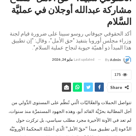
مشاركة عبدالله أوجلان في عمليَّة
السَّلام
أكد الحقوقي جيوفاني روسو سبينا على ضرورة قيام لجنة
وزراء مجلس أوروبا بتنفيذ "حق الأمل"، وقال: "إن تطبيق
هذا المبدأ ذو أهميّة حيوية لنجاح عملية السلام".
Last updated
مايو 24, 2026
By
Admin
175
Share
تتواصل الحملات والفعّاليّات الّتي تُنظّم على المستوى الدَّولي من
أجل المطالبة بحرّيَّة القائد آبو، وهذه الجهود المستمرَّة منذ سنوات،
لم تعد في الآونة الأخيرة مجرد مطلب سياسي، بل تركزت حول
الدَّعوة إلى تطبيق مبدأ “حقّ الأمل” الّذي أعلنَتْهُ المحكمةُ الأوروبّيَّة