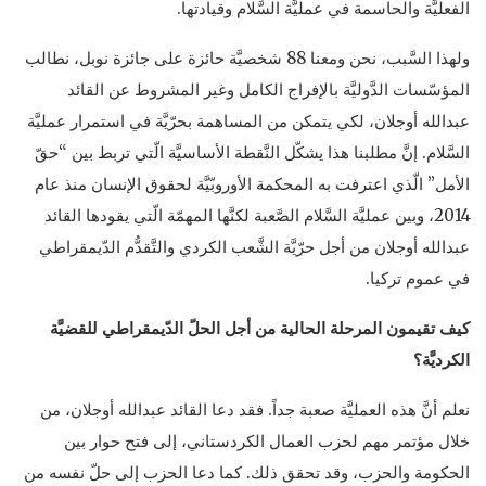
الفعليَّة والحاسمة في عمليَّة السَّلام وقيادتها.
ولهذا السَّبب، نحن ومعنا 88 شخصيَّة حائزة على جائزة نوبل، نطالب
المؤسّسات الدَّوليَّة بالإفراج الكامل وغير المشروط عن القائد
عبدالله أوجلان، لكي يتمكن من المساهمة بحرّيَّة في استمرار عمليَّة
السَّلام. إنَّ مطلبنا هذا يشكّل النَّقطة الأساسيَّة الّتي تربط بين “حقّ
الأمل” الّذي اعترفت به المحكمة الأوروبّيَّة لحقوق الإنسان منذ عام
2014، وبين عمليَّة السَّلام الصَّعبة لكنَّها المهمّة الّتي يقودها القائد
عبدالله أوجلان من أجل حرّيَّة الشَّعب الكردي والتَّقدُّم الدّيمقراطي
في عموم تركيا.
كيف تقيمون المرحلة الحالية من أجل الحلّ الدّيمقراطي للقضيَّة
الكرديَّة؟
نعلم أنَّ هذه العمليَّة صعبة جداً. فقد دعا القائد عبدالله أوجلان، من
خلال مؤتمر مهم لحزب العمال الكردستاني، إلى فتح حوار بين
الحكومة والحزب، وقد تحقق ذلك. كما دعا الحزب إلى حلّ نفسه من