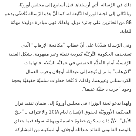
ذلك في الرّسالة الّتي أرسلناها قبل أسابيع إلى مجلس أوروبّا،
وبالتّالي إلى لجنة الوزراء التَّابعة له. كما أنَّ هذه الرّسالة تُحْظَى بدعم
88 من الحائزين على جائزة نوبل، ولذلك فهي مبادرة دوليذَة مهمَّة
للغاية.
وفي الرّسالة شدَّدْنا على أنَّ خطاب “مكافحة الإرهاب” الّذي
تستخدمه الحكومة التُّركيَّة كذريعة ثقيلة وغير مفهومة، يشكل العقبة
الرَّئيسيَّة أمام التَّقدُّم الحقيقي في عمليَّة السَّلام. فاتهامات
“الإرهاب” ما تزال تُوجه إلى عبدالله أوجلان وحزب العمال
الكردستاني وغيرهما، ولذلك لا تُتَّخذ خطوات سلميَّة حقيقيَّة بحجة
وجود “حرب داخليَّة عنيفة”.
ولهذا ندعو لجنة الوزراء في مجلس أوروبّا إلى ضمان تنفيذ قرار
المحكمة الأوروبّيَّة لحقوق الإنسان لعام 2014 والاعتراف بـ “حقّ
الأمل”، لأنَّ ذلك سيكون خطوةً حاسمةً ومهمَّةً، سواء فيما يتعلق
بالوضع القانوني للقائد عبدالله أوجلان، أو لتمكينه من المشاركة