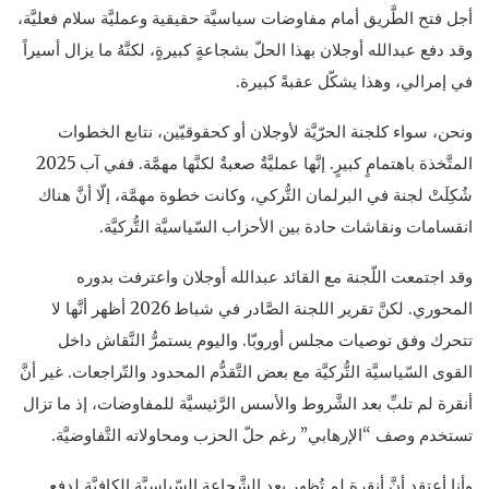
أجل فتح الطَّريق أمام مفاوضات سياسيَّة حقيقية وعمليَّة سلام فعليَّة،
وقد دفع عبدالله أوجلان بهذا الحلّ بشجاعةٍ كبيرةٍ، لكنَّهُ ما يزال أسيراً
في إمرالي، وهذا يشكّل عقبةً كبيرة.
ونحن، سواء كلجنة الحرّيَّة لأوجلان أو كحقوقيّين، نتابع الخطوات
المتَّخذة باهتمامٍ كبيرٍ. إنَّها عمليَّةٌ صعبةٌ لكنَّها مهمَّة. ففي آب 2025
شُكِلَتْ لجنة في البرلمان التُّركي، وكانت خطوة مهمَّة، إلّا أنَّ هناك
انقسامات ونقاشات حادة بين الأحزاب السّياسيَّة التُّركيَّة.
وقد اجتمعت اللّجنة مع القائد عبدالله أوجلان واعترفت بدوره
المحوري. لكنَّ تقرير اللجنة الصَّادر في شباط 2026 أظهر أنَّها لا
تتحرك وفق توصيات مجلس أوروبّا. واليوم يستمرُّ النَّقاش داخل
القوى السّياسيَّة التُّركيَّة مع بعض التَّقدُّم المحدود والتّراجعات. غير أنَّ
أنقرة لم تلبِّ بعد الشَّروط والأسس الرَّئيسيَّة للمفاوضات، إذ ما تزال
تستخدم وصف “الإرهابي” رغم حلّ الحزب ومحاولاته التَّفاوضيَّة.
وأنا أعتقد أنَّ أنقرة لم تُظهر بعد الشَّجاعة السّياسيَّة الكافيَّة لدفع