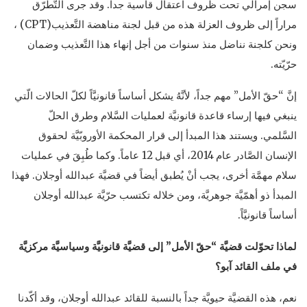
سجن إمرالي تحت ظروف اعتقال قاسية جداً. وقد جرى التَّطرّق
مراراً إلى ظروف العزلة هذه من قبل لجنة مناهضة التَّعذيب(CPT) ،
ونحن كلجنة نناضل منذ سنوات من أجل إنهاء هذا التَّعذيب وضمان
حرّيّته.
إنَّ “حقّ الأمل” مهم جداً، لأنَّهُ يشكل أساساً قانونيَّاً لكلّ الحالات الّتي
ينبغي فيها إرساء قاعدة قانونيَّة لعمليات السَّلام وطرق الحلّ
السَّلمي. ويستند هذا المبدأ إلى قرار المحكمة الأوروبّيَّة لحقوق
الإنسان الصَّادر عام 2014، أي قبل 12 عاماً. وكما طُبِقَ في عمليات
سلام مهمَّة أخرى، يجب أنْ يُطبق أيضاً في قضيَّة عبدالله أوجلان. فهذا
المبدأ ذو أهمّيَّة جوهريَّة، ومن خلاله تكتسب حرّيَّة عبدالله أوجلان
أساساً قانونيَّاً.
لماذا تحوّلت قضيَّة “حقّ الأمل” إلى قضيَّة قانونيَّة وسياسيَّة مركزيَّة
في ملف القائد آبو؟
نعم، هذه القضيَّة حيويَّة جداً بالنسبة للقائد عبدالله أوجلان، وقد أكّدنا