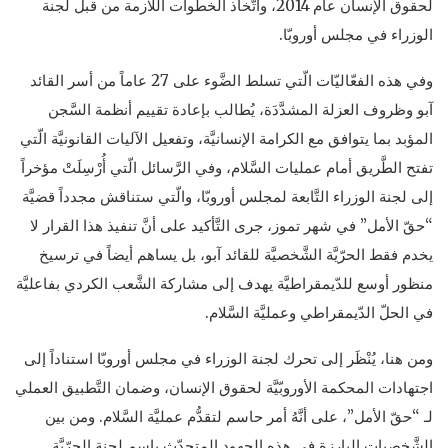
لحقوق الإنسان عام 2014، واتّخاذ الخطوات اللازمة من قبل لجنة
الوزراء في مجلس أوروبّا.
وفي هذه الفعّاليّات الّتي تسلط الضَّوء على 27 عاماً من أسر القائد
آبو وظروف العزلة المشدَّدَة، يُطالب بإعادة تقييم أنظمة السَّجن
المؤبد بما يتوافق مع الكرامة الإنسانيَّة، وتفعيل الآليات القانونيَّة الّتي
تفتح الطَّريق أمام عمليات السَّلام، وفي الرَّسائل الّتي أُرْسِلَتْ مؤخراً
إلى لجنة الوزراء التَّابعة لمجلس أوروبّا، والّتي ستناقش مجدداً قضيَّة
“حقّ الأمل” في شهر تموز، جرى التَّأكيد على أنَّ تنفيذ هذا القرار لا
يخدم فقط الحرّيَّة الشَّخصيَّة للقائد آبو، بل يساهم أيضاً في ترسيخ
منظور أوسع للدّيمقراطيَّة يهدف إلى مشاركة الشَّعب الكردي بفاعليَّة
في الحلّ الدّيمقراطي وعمليَّة السَّلام.
ومن هنا، يُنْظَر إلى تحرك لجنة الوزراء في مجلس أوروبّا استناداً إلى
اجتهادات المحكمة الأوروبّيَّة لحقوق الإنسان، وضمان التَّطبيق العملي
لـ “حقّ الأمل”، على أنَّهُ أمر حاسم لتقدُّم عمليَّة السَّلام. ومن بين
الشَّخصيات البارزة في هذه الجهود المتحدّث باسم لجنة الحرّيَّة