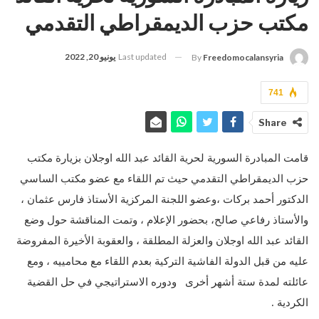
مكتب حزب الديمقراطي التقدمي
Last updated
يونيو 20, 2022
By
Freedomocalansyria
741
Share
قامت المبادرة السورية لحرية القائد عبد الله اوجلان بزيارة مكتب
حزب الديمقراطي التقدمي حيث تم اللقاء مع عضو مكتب الساسي
الدكتور أحمد بركات ،وعضو اللجنة المركزية الأستاذ فارس عثمان ،
والأستاذ رفاعي صالح، بحضور الإعلام ، وتمت المناقشة حول وضع
القائد عبد الله اوجلان والعزلة المطلقة ، والعقوبة الأخيرة المفروضة
عليه من قبل الدولة الفاشية التركية بعدم اللقاء مع محامييه ، ومع
عائلته لمدة ستة أشهر أخرى ودوره الاستراتيجي في حل القضية
الكردية .