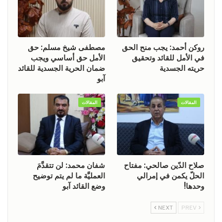
روكن أحمد: يجب منح الحق
مصطفى شيخ مسلم: حق
في الأمل للقائد وتحقيق
الأمل حق أساسي ويجب
حريته الجسدية
ضمان الحرية الجسدية للقائد
آبو
المقالات
المقالات
صلاح الدّين صالحي: مفتاح
شفان محمد: لن تتقدَّمَ
الحلّ يكمن في إمرالي
العمليَّة ما لم يتم توضيح
وحدها!
وضع القائد آبو
NEXT
PREV