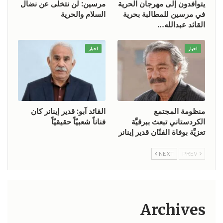
يتوافدون إلى مهرجان الحرية
مرسين: لن نتخلى عن نضال
في مرسين للمطالبة بحرية
السلام والحرية
القائد عبدالله…
اخبار
اخبار
منظومة المجتمع
القائد آبو: قدير إينانر كان
الكردستاني تبعث ببرقيَّة
فناناً شعبيّاً حقيقيّاً
تعزيَّة بوفاة الفنّان قدير إينانر
NEXT
PREV
Archives