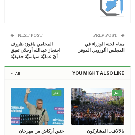
NEXT POST
PREV POST
مقام لجنة الوزراء في
المحامي يافوز: ظروف
المجلس األوروبي الموقر
احتجاز عبدالله أوجلان تعيق
أيّ عمليَّة سياسيَّة حقيقيَّة
YOU MIGHT ALSO LIKE
All
اخبار
اخبار
بالآلاف.. المشاركون
جتين أركاش من مهرجان