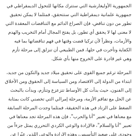
الجمهورية الأوليغارشية التي ستترك مكانها للتحول الديمقراطي في
جمهورية علمانية ديمقراطية التي ستتحقق، فمثلما لا يمكن تحقيق
تطور من دون تناقض، فإن الصراع الدائم مع التناقضات المعقدة التي
لا معنى لها لا يحقق أي تطور، بل يفتح المجال أمام التخريب والهدم
والأزمات، ونظراً لأن تركيا قضت وقتها في فهم تناقضاتها بما فيه
الكفاية وتأخرت في حلها، فمن الطبيعي أن تنزلق إلى مرحلة تأزم
وهي غير قادرة على الخروج منها بأي شكل.
المرحلة ترغم جميع القوى على تحقيق ميلاد جديد والتكون من جديد،
ابتداء من الدولة إلى الاقتصاد ومن السياسة إلى الحقوق ومن الأخلاق
إلى الفنون، حيث بدأت كل الأوساط تتزعزع وتتأزم، وبدأت بالبحث
عن الحل مع تفاقم الأزمة، ومرحلة إمرالي التي تخصني كانت بمثابة
الضغط على الزناد في هذه الحقيقة، فمثلما وجدت المرحلة السابقة
مع معناها في تعبير “أنا والحرب”، فإن هذه المرحلة تجد معناها في
تعبير “أنا والسلام”، فالإرادة والوعي الكردي التحرري يمثل جزءاً من
وجودي على صعيد التأسيس، وهذه الإرادة والوعي اللذين عبّرا عن