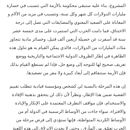
المشروع، بناء عليه ستبقى محكومة بالأزمة التي تتسبب في خسارة
مليارات الدولارات كل شهر وكل سنة، وتتسبب في مزيد من الآلام و
المعاناة على الصعيد المعنوي والمضايقات التي تصل إلى درجة
الاختناق، فما دامت الحرب التي استمرت على مدى خمسة عشر
سنة قد أسفرت عن حصيلة أربعين ألف قتيل، وخسائر مادية تتجاوز
مئات المليارات من الدولارات، فالذي يمكن القيام به هو تناول هذه
الظاهرة في إطار الظروف الدولية الاجتماعية والتاريخية ووضع
تعريف صحيح لها للتوجه إلى وضع حل، فإذا لم نستطع القيام بذلك
فإن الأزمة ستتفاقم إلى أبعاد كبيرة ولا مفر من تصعيدها.
إن هذه المرحلة بالنسبة لي كشخص ومؤسسة قيادية تتطلب تقييم
القضية ضمن هذا الإطار، ونظراً لأن ذلك لن يتحقق بذهنية الإفادة
والاستخدام، فإن مواقف التطرف المعتمدة على الإنكار والإبادة
والافتراء، سواء جاءت من الأوساط الرسمية في الدولة أم من
الأوساط الكردية المتواطئة، فإنها ستؤدي إلى فرض مرحلة من
الحرب تعمّق من المأزق ، وحتى لا يحدث الانزلاق إلى هذه اللعبة