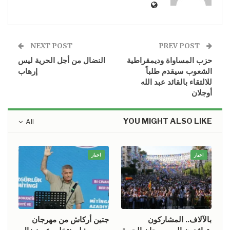
NEXT POST
PREV POST
حزب المساواة وديمقراطية
النضال من أجل الحرية ليس
الشعوب سيقدم طلباً
إرهاب
للالتقاء بالقائد عبد الله
أوجلان
YOU MIGHT ALSO LIKE
All
اخبار
اخبار
بالآلاف.. المشاركون
جتين أركاش من مهرجان