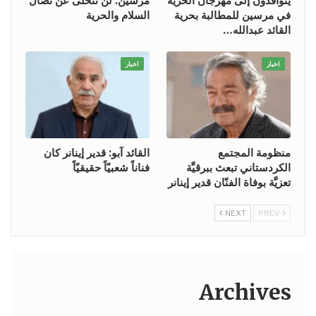
يتوافدون إلى مهرجان الحرية
مرسين: لن نتخلى عن نضال
في مرسين للمطالبة بحرية
السلام والحرية
القائد عبدالله…
اخبار
اخبار
منظومة المجتمع
القائد آبو: قدير إينانر كان
الكردستاني تبعث ببرقيَّة
فناناً شعبيّاً حقيقيّاً
تعزيَّة بوفاة الفنّان قدير إينانر
NEXT
PREV
Archives