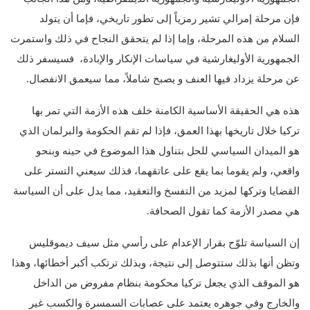
فإن مرحلة إمرالي تشير رمزياً إلى تطور تاريخي، فإما أن يتولد
السلام من هذه المرحلة، وإما إذا لم يتحقق النجاح في ذلك واستمرت
الجمهورية الأوليغارشية في سياسات الإنكار والإبادة، فسيسفر ذلك
عن مرحلة يزداد فيها العنف و يصبح شاملاً، مما سيعمق الانفصال.
هذه هي الحقيقة الأساسية الكامنة خلف هذه الأزمة التي تمر بها
تركيا خلال تاريخها بهذا العمق، فإذا لم تقم الحكومة والبرلمان الذي
هو الميدان السياسي للحل بتناول هذا الموضوع في حينه وبنحو
واقعي، ولم يقوما بما يقع على عاتقهما، فذلك سيعني التستر على
القضايا وتركها لمزيد من التفسخ والتعقيد، مما يدل على أن السياسة
هي مصدر الأزمة كما تقول الصحافة.
إن السياسة تلوّح بقرار الإعدام على رأسي مثل سيف ديموقليس
وتظن أنها بذلك ستتوصل إلى نتيجة، وبذلك ترتكب أكبر أخطائها، وهذا
هو الموقف الذي يجعل تركيا محكومة بنظام مفروض من الداخل
والخارج وفي جوهره يعتمد على عصابات السمسرة والكسب غير