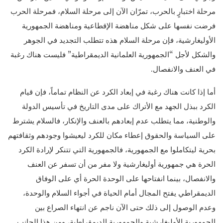
مرحلة اختبارٍ بالحرب، تمرّان الآن إلى مرحلة السلام، فمرحلة الحرب
فرضت نفسها على شكل مناهضة الإقطاعية ومناهضة الجمهورية
الأوليغارشية، فإن مرحلة السلام هذه تتطلب التجديد في الجوهر
والشكل لأجل “الجمهورية العلمانية الديمقراطية” فليست هناك رغبة
في العنف والانفصال.
أما إذا كانت هناك رغبة في إبعاد الكرد عن النظام تماماً، فإن قيام
الكرد ببذل الجهد مع الأتراك على مدى التاريخ في تأسيس الدولة
والوطنية، مما يتطلب عدم إبعادهم بالعنف والإنكار، فالسلام يشترط
على السياسة والحقوق إعطاء مكان للكرد ليعيشوا وجودهم وثقافتهم
بحرية ليتكاملوا مع الجمهورية، فالجمهورية التي تتنكر لإرادة الكرد
الحرة هي جمهورية أوليغارشية ولا مفر من أن تسفر عن العنف
والانفصال، بينما انفتاحها على الوحدة الحرة أي على الوفاق
الديمقراطي يفتح المجال أمام الحياة في أجواء السلام والوحدة،
وعدم الوصول إلى ذلك حتى الآن ناجم عن انتهاء الصراع بين
الجمهورية الأوليغارشية والجمهورية الديمقراطية، ومن هذا الجانب