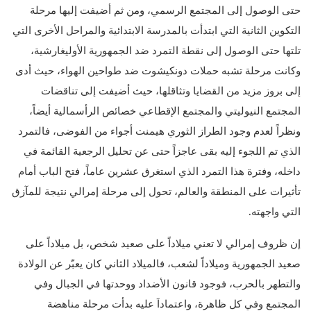
حتى الوصول إلى المجتمع الرسمي، ومن ثم أضيفت إليها مرحلة
التكوين الثانية التي ابتدأت بالمدرسة الابتدائية والمراحل الأخرى التي
تلتها حتى الوصول إلى نقطة التمرد ضد الجمهورية الأوليغارشية،
وكانت مرحلة تشبه حملات دونكيشوت ضد طواحين الهواء، حيث أدى
إلى بروز مزيد من القضايا وتثاقلها، حيث أضيفت إلى تناقضات
المجتمع النيوليتي والمجتمع الإقطاعي خصائص الرأسمالية أيضاً،
ونظراً لعدم وجود الطراز الثوري هيمنت أجواء من الفوضى، فالتمرد
الذي تم اللجوء إليه بقى عاجزاً حتى عن تحليل الرجعية القائمة في
داخله، وفترة هذا التمرد الذي استغرق عشرين عاماً، فتح الباب أمام
تأثيرات على المنطقة والعالم، تحول إلى مرحلة إمرالي نتيجة للمآزق
التي واجهته.
إن ظروف إمرالي لا تعني ميلاداً على صعيد شخص، بل ميلاداً على
صعيد الجمهورية وميلاداً لشعب، فالميلاد الثاني كان يعبّر عن الولادة
والتطهر بالحرب، فوجود قانون الأضداد ووحدتها في الجبال وفي
المجتمع وفي كل ظاهرة، واعتماداَ عليه بدأت مرحلة مناهضة