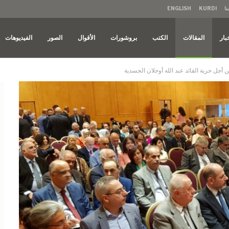
نا
KURDI
ENGLISH
بار
المقالات
الكتب
بروشورات
الأقوال
الصور
الفيديوهات
 أجل حرية القائد عبد الله أوجلان الجسدية