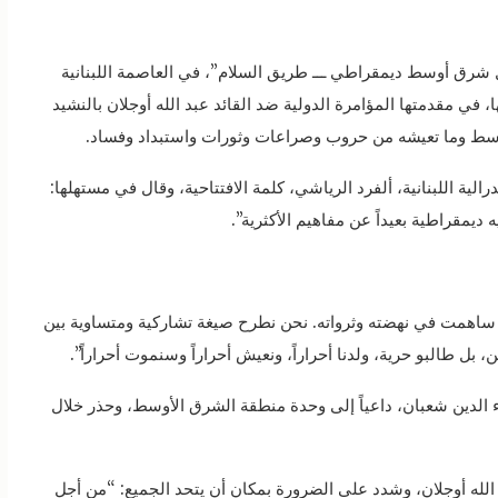
ل شرق أوسط ديمقراطي ـــ طريق السلام”، في العاصمة اللبنانية
ي مقدمتها المؤامرة الدولية ضد القائد عبد الله أوجلان بالنشيد
الأوسط وما تعيشه من حروب وصراعات وثورات واستبداد وفساد.
الية اللبنانية، ألفرد الرياشي، كلمة الافتتاحية، وقال في مستهلها:
مقراطية بعيداً عن مفاهيم الأكثرية”.
اهمت في نهضته وثرواته. نحن نطرح صيغة تشاركية ومتساوية بين
 بل طالبو حرية، ولدنا أحراراً، ونعيش أحراراً وسنموت أحراراً”.
الدين شعبان، داعياً إلى وحدة منطقة الشرق الأوسط، وحذر خلال
الله أوجلان، وشدد على الضرورة بمكان أن يتحد الجميع: “من أجل