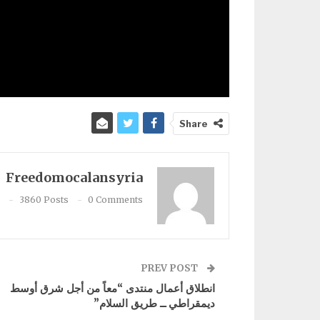
Share
Freedomocalansyria
3860 Posts
0 Comments
PREV POST
انطلاق أعمال منتدى “معاً من أجل شرق أوسط
ديمقراطي ــ طريق السلام”