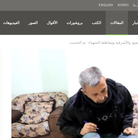
بنا
KURDI
ENGLISH
بار
المقالات
الكتب
بروشورات
الأقوال
الصور
الفيديوهات
يخ مقصود والأشرفية ومقاطعة الشهباء- تم التحديث