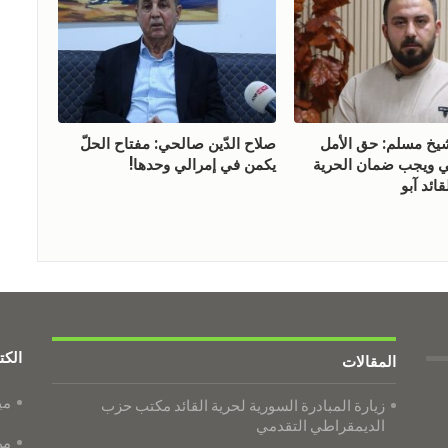
 مسلم: حق الأمل
صلاح الدّين صالحي: مفتاح الحلّ
ويجب ضمان الحرية
يكمن في إمرالي وحدها!
ائد آبو
الكت
المقالات
مي
زيارة المبادرة السورية لحرية القائد مكتب حزب
الديمقراطي التقدمي
من