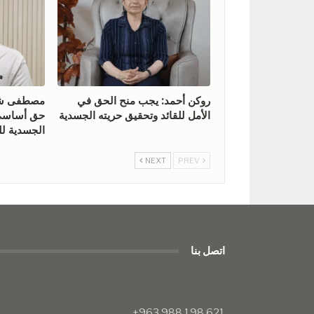
روكن أحمد: يجب منح الحق في
مصطفى شيخ
الأمل للقائد وتحقيق حريته الجسدية
حق أساسي 
الجسدية للق
NEXT
PREV
اتصل بنا