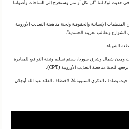
في حديث لوكالتنا “لن نكل أو نمل وسنخرج إلى الساحات وأصواتنا
لمنظمات الإنسانية والحقوقية ولجنة مناهضة التعذيب الأوروبية
ي الشوارع ونطالب بحريته الجسدية”.
عة الشهباء.
ات ومدن شمال وشرق سوريا، سيتم تسليم وثيقة التواقيع للمبادرة
عها للجنة مناهضة التعذيب الأوروبية (CPT).
ومن المقرر أن تستمر الحملة لغاية 15 شباط المقبل، حيث يصادف الذكرى السنوية 24 لاختطاف القائد عبد الله أوجلان