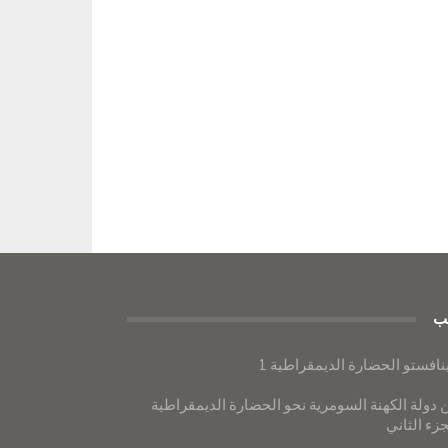
ب
نافستو الحضارة الديمقراطية 1
 دولة الكهنة السومرية نحو الحضارة الديمقراطية
جزء الثاني