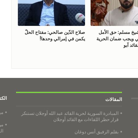
 مسلم: حق الأمل
صلاح الدّين صالحي: مفتاح الحلّ
ويجب ضمان الحرية
يكمن في إمرالي وحدها!
ائد آبو
الكت
المقالات
مي
المبادرة السورية لحرية القائد عبد الله أوجلان تستنكر
قرار حظر اللقاءات مع القائد أوجلان
من
ال
بقلم الرفيق أنس دوغان