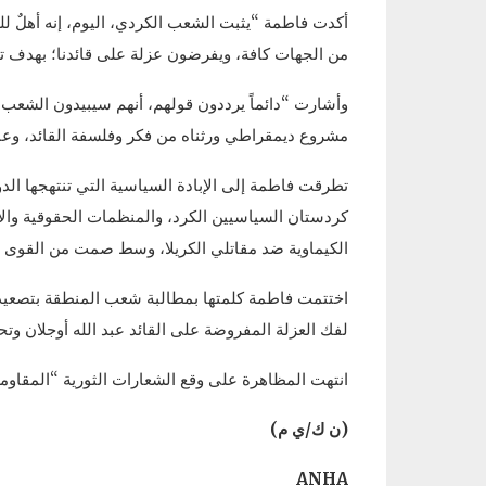
أكدت فاطمة “يثبت الشعب الكردي، اليوم، إنه أهلٌ للثق
من الجهات كافة، ويفرضون عزلة على قائدنا؛ بهدف تح
وأشارت “دائماً يرددون قولهم، أنهم سيبيدون الشعب
مشروع ديمقراطي ورثناه من فكر وفلسفة القائد، وعاه
تطرقت فاطمة إلى الإبادة السياسية التي تنتهجها الدو
كردستان السياسيين الكرد، والمنظمات الحقوقية وال
الكيماوية ضد مقاتلي الكريلا، وسط صمت من القوى ال
اختتمت فاطمة كلمتها بمطالبة شعب المنطقة بتصعيد 
لفك العزلة المفروضة على القائد عبد الله أوجلان وتحر
انتهت المظاهرة على وقع الشعارات الثورية “المقاومة ه
(ن ك/ي م)
ANHA