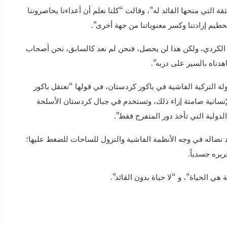
ة التي منحها القائد له”، وقالت “كلنا نعلم أن أعداءنا يحاصروننا
طيم إرادتنا وكسر معنوياتنا من جهة أخرى”.
 الكردي، ولكن هذا لن يحصل، فنحن لم نعد كالسابق، نحن أصحاب
دناه بالسير على دربه”.
لة التركية الفاشية في باكور كردستان، في قولها “تعتقل باكور
إنسانية صامتة إزاء ذلك، وتستخدم في جبال كردستان الأسلحة
دولية التي تأخذ دور المتفرج فقط”.
نضاله في وجه الأنظمة الفاشية والنزول للساحات للضغط عليها؛
يره جسدياً.
ي الحياة”، و “لا حياة بدون القائد”.