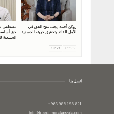
روكن أحمد: يجب منح الحق في
مصطفى شيخ
الأمل للقائد وتحقيق حريته الجسدية
حق أساسي 
الجسدية للق
NEXT
PREV
اتصل بنا
info@freedomocalansyria.com