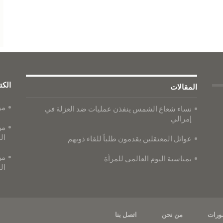
الكت
المقالات
مي
نساء شعاع الشمس ينفذن عمليات ضد العزلة في
إمرالي
من
ال
عوائل المعتقلين يقدمون طلباً للقاء ذويهم
من
بمناسبة اليوم العالمي للمرأة
ال
ورات
من نحن
اتصل بنا