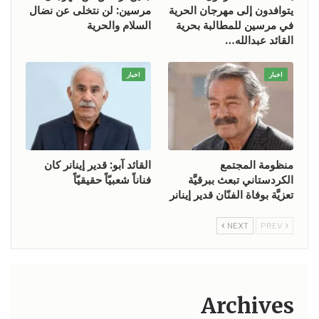
يتوافدون إلى مهرجان الحرية
مرسين: لن نتخلى عن نضال
في مرسين للمطالبة بحرية
السلام والحرية
القائد عبدالله…
اخبار
اخبار
منظومة المجتمع
القائد آبو: قدير إينانر كان
الكردستاني تبعث ببرقيَّة
فناناً شعبيّاً حقيقيّاً
تعزيَّة بوفاة الفنّان قدير إينانر
NEXT
PREV
Archives