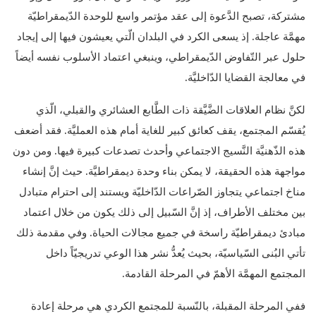
مشتركة، تصبح الدَّعوة إلى عقد مؤتمر واسع للوحدة الدّيمقراطيّة
مهمَّة عاجلة. إذ يسعى الكرد في البلدان الّتي يعيشون فيها إلى إيجاد
حلول عبر التّفاوض الدّيمقراطي، وينبغي اعتماد الأسلوب نفسه أيضاً
في معالجة القضايا الدّاخليَّة.
لكنَّ نظام العلاقات الضَّيَّقة ذات الطَّابع العشائري والقبلي، الّذي
يُقسّم المجتمع، يقف كعائق كبير للغاية أمام هذه العمليَّة. فقد أضعف
هذه الذّهنيَّة النَّسيج الاجتماعي وأحدث تصدعات كبيرة فيها. ومن دون
مواجهة هذه الحقيقة، لا يمكن بناء وحدة ديمقراطيَّة. حيث إنَّ إنشاء
مناخ اجتماعي يتجاوز الصّراعات الدّاخليّة ويستند إلى احترام متبادل
بين مختلف الأطراف، إذ إنَّ السّبيل إلى ذلك يكون من خلال اعتماد
مبادئ ديمقراطيّة راسخة في جميع مجالات الحياة. وفي مقدمة ذلك
تأتي البُنى السّياسيّة، بحيث يُعدُّ نشر هذا الوعي تدريجيّاً داخل
المجتمع المهمَّة الأهمّ في المرحلة القادمة.
ففي المرحلة المقبلة، بالنّسبة للمجتمع الكردي هي مرحلة إعادة