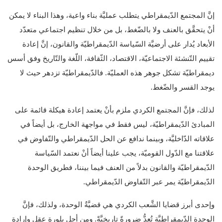
إنَّ المجتمع الدّيمقراطي يتطلب عمليَّة بناء واعية، وهذا البناء لا يمكن
أنْ يتحقَّق بالعنف ولا بالضّغط، بل من خلال تنظيم اجتماعي متعدّد
الأبعاد يُدار على أرضيَّة السّياسة الدّيمقراطيّة والقانون، إنَّ إعادة
تقييم التّنشئة الاجتماعيّة، الاقتصاد، الثّقافة، اللّغة والتّاريخ وفق أسس
ديمقراطيّة تشكل جوهر هذه العمليّة. فالدّيمقراطيّة تزدهر حيث لا
يوجد القسر والضّغط.
لذلك، فإنَّ المجتمع الكردي ملزم بأنْ يعتمد إعادة هيكلة قائمة على
المبادئ الدّيمقراطيّة، ليس فقط في مواجهة الخارج، بل أيضاً في
علاقاته الدّاخليَّة، وبينما ندافع عن الحل الدّيمقراطي والتّفاوض في
علاقتنا مع الدّول القوميّة، يجب علينا أيضاً أنْ نعتمد السّياسة
الدّيمقراطيّة والقانون بدلاً من العنف فيما بيننا، فطريق الوحدة
الدّيمقراطيّة يمر عبر التّفاوض الدّيمقراطي.
وإحدى أبرز قضايا الشَّعب الكردي هي قضيَّةُ الوحدة، ولذلك، فإنَّ
الوحدة الدّيمقراطيَّة تُعدُّ ضرورةً تاريخيَّةً. ومن أجل بلورة عقل وإرادة