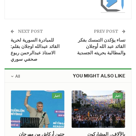
NEXT POST
PREV POST
نساء يؤكدن التمسك بفكر
للمبادرة السورية لحرية
القائد عبد الله أوجلان
القائد عبدالله اوجلان بقلم:
والمطالبة بحريته الجسدية
الاستاذ عبدالرحمن ربوع
صحفي سوري
YOU MIGHT ALSO LIKE
All
اخبار
اخبار
بالآلاف.. المشاركون
جتين أركاش من مهرجان