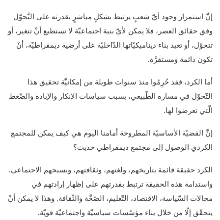
إنَّ استمرار وجود أيّ شعبٍ يرتبط بشكلٍ مباشرٍ بقدرته على التَّحوّل
وفق حقائق العصر، فلا يمكن لأيّ بنية اجتماعيّة لا تستطيع أنْ تتغير، أو
تتحوّل، أو تعيد بناء ديناميكيّاتها الدّاخليّة على أرضية ديمقراطيّة، أنْ
تكون دائمة ومستقرَّة.
أما الكرد، فقد حُرِمُوا منذ سنوات طويلة من إمكانيَّة تحقيق هذا
التّحوّل في مساره الطّبيعي، بسبب سياسات الإنكار والإبادة والضّغط
الّتي تعرضوا لها.
إنَّ القضيّة الأساسيّة المطروحة أمامنا اليوم هي كيف يمكن للمجتمع
الكردي الوصول إلى مجتمع ديمقراطي حديث؟
الكرد حقيقة قائمة بتاريخهم، ولغتهم، وثقافتهم، ونسيجهم الاجتماعي.
واستدامة هذه الحقيقة ترتبط بقدرتهم على إظهار إرادتهم في
مجالات السّياسة، الاقتصاد، التّعليم، الصّحَّة والثّقافة. وهذا لا يمكن أنْ
يتحقّق إلّا من خلال بناء مؤسّسات سياسيّة واجتماعيّة قويّة.