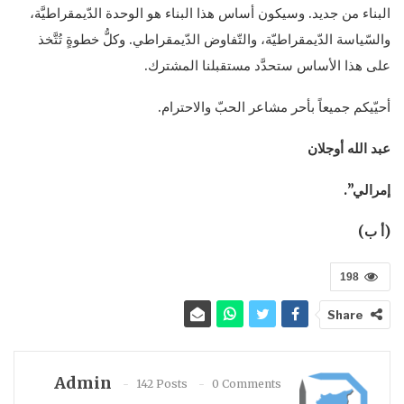
البناء من جديد. وسيكون أساس هذا البناء هو الوحدة الدّيمقراطيَّة،
والسّياسة الدّيمقراطيّة، والتّفاوض الدّيمقراطي. وكلُّ خطوةٍ تُتَّخذ
على هذا الأساس ستحدَّد مستقبلنا المشترك.
أحيّيكم جميعاً بأحر مشاعر الحبّ والاحترام.
عبد الله أوجلان
إمرالي”.
(أ ب)
198
Share
Admin
142 Posts
0 Comments