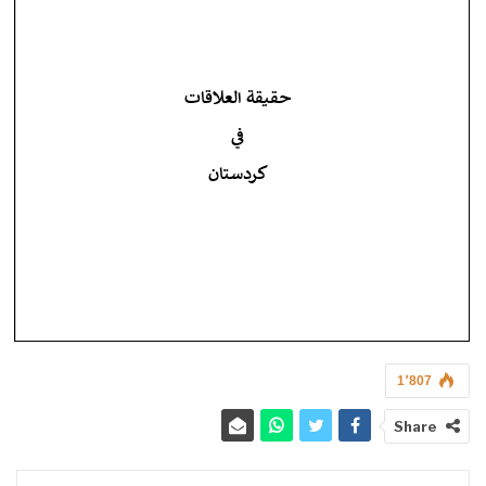
1٬807
Share