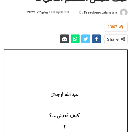
Last updated
يونيو 29, 2022
By
Freedomocalansyria
1٬807
Share