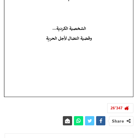
26٬347
Share