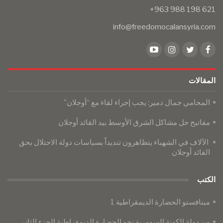
info@freedomocalansyria.com
المقالات
المحامي جمال دمير: يجب إجراء لقاء مع “أوجلان”
مفاتيح حل مشاكل الشرق الأوسط بيد القائد أوجلان
الآلاف في الشهباء يتظاهرون تنديداً بسياسات دولة الاحتلال بحق
القائد أوجلان
الكتب
مينافستو الحضارة الديمقراطية 1
من دولة الكهنة السومرية نحو الحضارة الديمقراطية الجزء الثاني