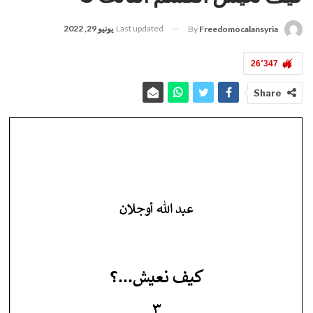
Last updated
يونيو 29, 2022
By
Freedomocalansyria
26٬347
Share