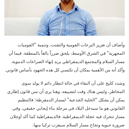
وأضاف أن تعزيز النزعات القومية والتفتت، وتنمية “القوميات
المجهرية” في الشرق الأوسط، يلحق ضرراً بالغاً بالمنطقة. فيما أن
مسار السلام والمجتمع الديمقراطي يريد إنهاء الصراعات الدموية.
وأكد أنه من الأهمية بمكان أن تكتسي كل هذه الجهود بأساس قانوني.
وشدد كليج على أن البقاء في حالة انتظار دائم لا يولد سوى
المخاطر، وليس هناك وقت لتضييعه. وهنا يرى أن سن قانون إطاري
يمكن أن يشكل “الخلية الجذعية” لمسار الدمقرطة؛ فالتنظيم
القانوني هو ما سيدخل البلاد في مرحلة بناء إيجابي حقيقي، وفي
مسار تتحرك فيه عجلة الديمقراطية. فالديمقراطية كما أكد أوجلان
ضرورة حيوية ونجاح مسار السلام سيقرب تركيا منها.