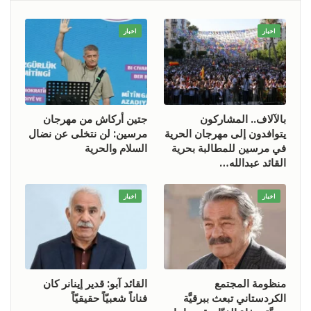
اخبار
اخبار
بالآلاف.. المشاركون
جتين أركاش من مهرجان
يتوافدون إلى مهرجان الحرية
مرسين: لن نتخلى عن نضال
في مرسين للمطالبة بحرية
السلام والحرية
القائد عبدالله…
اخبار
اخبار
منظومة المجتمع
القائد آبو: قدير إينانر كان
الكردستاني تبعث ببرقيَّة
فناناً شعبيّاً حقيقيّاً