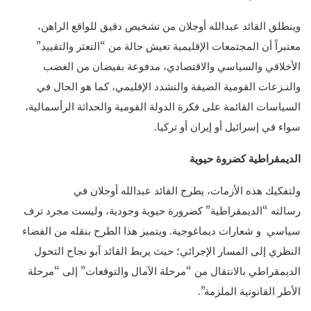
وينطلق القائد عبدالله أوجلان من تشخيص دقيق للواقع الراهن،
معتبراً أن المجتمعات الإقليمية تعيش حالة من “التعثر والتقييد”
الأخلاقي والسياسي والاقتصادي، مدفوعة بفيضان من الغضب
والنـزعات القومية الضيقة والتشدد الإقليمي، كما هو الحال في
السياسات القائمة على فكرة الدولة القومية والحداثة الرأسمالية،
سواء في إسرائيل أو إيران أو تركيا.
الديمقراطية كضروة حيوية
ولتفكيك هذه الأزمات، يطرح القائد عبدالله أوجلان في
رسالته “الديمقراطية” كضرورة حيوية وجودية، وليست مجرد ترف
سياسي و شعارات ديماغوجية. ويتميز هذا الطرح بنقله من الفضاء
النظري إلى المسار الإجرائي؛ حيث يربط القائد آبو نجاح التحول
الديمقراطي بالانتقال من “مرحلة الآمال والتوقعات” إلى “مرحلة
الأطر القانونية الملزمة”.