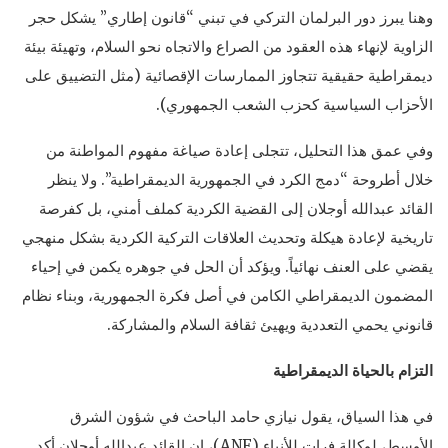
وهنا يبرز دور البرلمان التركي في تبني “قانون إطاري” يشكل حجر
الزاوية لإنهاء هذه العقود من الصراع والاتجاه نحو السلام، وتهيئة بيئة
ديمقراطية حقيقية تتجاوز الممارسات الإقصائية (مثل التضييق على
الأحزاب السياسية كحزب الشعب الجمهوري).
وفي عمق هذا التحليل، تتجلى إعادة صياغة مفهوم المواطنة من
خلال أطروحة “دمج الكرد في الجمهورية الديمقراطية”. ولا ينظر
القائد عبدالله أوجلان إلى القضية الكردية كملف أمني، بل كفرصة
تاريخية لإعادة هيكلة وتحديث العلاقات التركية الكردية بشكل منهجي
يقضي على العنف نهائياً. ويؤكد أن الحل في جوهره يكمن في إحياء
المضمون الديمقراطي الكامن في أصل فكرة الجمهورية، وبناء نظام
قانوني يحمي التعددية ويهيئ ثقافة السلام والمشاركة.
التزام بالحياة الديمقراطية
في هذا السياق، يقول نيازي حامد الباحث في شؤون الشرق
الأوسط، لوكالة فرات للأنباء (ANF)، إن القائد عبدالله أوجلان أكد