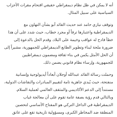
أنه لا يمكن في ظل نظام ديمقراطي حقيقي اقتحام مقرات الأحزاب
السياسية على سبيل المثال.
وتوقف نيازي حامد عند حديث القائد آبو بشأن التهاون مع
الديمقراطية واعتبارها ترفاً أو مجرد خطاب، حيث شدد على أن هذا
خطأ فادح له عواقب وخيمة على البلاد. وقدم الحل بالدعوة إلى
ضرورة ملحة لبناء وتطوير الطابع الديمقراطي للجمهورية، مشيراً إلى
أن الحل الأمثل يكمن في بناء ثقافة ومضمون ديمقراطيين
للجمهورية، وإرساء نظام قانوني يضمن ذلك.
وحملت رسالة القائد عبدالله أوجلان أبعاداً أيديولوجية وإنسانية
منفتحة، حيث يُبدي جاهزية تامة لتقييم المبادرات والنقاشات الدولية،
مستنداً إلى الدعم الأكاديمي والمثقف العالمي لعملية السلام.
وبالتالي قدم رؤية بصفة عامة تقوم على أن معالجة غياب
الديمقراطية في الداخل التركي هو المفتاح الأساسي لتحصين
المنطقة ضد المخاطر الكبرى، ومسؤولية تاريخية تقع على عاتق