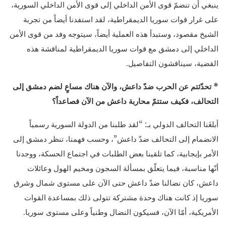
ينبغي أن تنضمّ قوى الأمن الداخلي إلى قوى الأمن الداخلي السورية،
على غرار قوات سوريا الديمقراطية، لقد استفدنا أيضاً من تجربة
الشيخ مقصود، وستبدأ هذه العملية أيضاً، سيتوجه وفد من قوى الأمن
الداخلي إلى دمشق مع قوات سوريا الديمقراطية لمناقشة هذه
القضية، سيناقشون التفاصيل.
* تحدّثتم عن الحرب ضدّ داعش، والآن هناك مساعٍ لضم دمشق إلى
التحالف، فكيف ستتمّ محاربة داعش من الآن فصاعداً؟
أبلغَنا التحالف الدولي بـ: “لقد طلبنا من الدولة السورية رسمياً
الانضمام إلى التحالف ضدّ داعش”، وحسب فهمنا، تنظر دمشق إلى
الأمر بإيجابية، كما تلقينا بعض الطلبات في اجتماع الحسكة، ووجدنا
أنّها مناسبة، فيما يتعلّق بمسألة السجون ومخيم الهول وعائلات
داعش، كان نضالنا ضدّ داعش حتى الآن على مستوى شمال وشرق
سوريا إذ كانت هناك وحدة مشتركة تتولى ذلك بمساعدة القوات
الأمريكية، أمّا الآن، فسيكون النضال وطنياً وعلى مستوى سوريا.