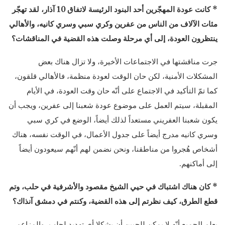
* كانت عودة المهجّرين أحد البنود الرئيسة لاتفاق 10 آذار، لقد تهجّر
مئات الآلاف من الناس من عفرين وكري سبي وسري كانيه، والأهالي
ينتظرون العودة، إلى أي مرحلة وصلت هذه القضية في المناقشات؟
جرت مناقشتها في الاجتماعات الأخيرة، ولا تزال هناك بعض
المشكلات الأمنية، لكن حان الوقت لعودة منظمة، فالأهالي قلقون،
كما تمّ التأكيد في الاجتماع على أنّه حان وقت العودة، في الأيام
المقبلة، سيتم العمل على موضوع عودة شعبنا إلى عفرين، ويجب أن
يكون شعبنا العفريني مستعداً لذلك أيضاً، الوضع في كري سبي
وسري كانيه مدرج أيضاً على جدول الأعمال، في الوقت نفسه، هناك
أشخاص هُجروا من مناطقنا، ونحن نضمن لهم أنّهم سيعودون أيضاً
إلى أماكنهم.
* كان هناك اشتباك في حيي الشيخ مقصود والأشرفية في حلب، وتم
قطع الطرق، كيف نظرتم إلى هذه القضية، وكنتم في دمشق آنذاك؟
يعلم الجميع أنّه لا يمكن للحيين أن يشكلا أي تهديد لحلب، والمزاعم