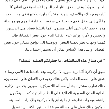
الجبهات، ويُعدّ وقف إطلاق النار أحد البنود الأساسية في اتفاق 10
آذار، ومع ذلك، وللأسف، شهدنا مؤخراً تجاوزات كثيرة في هذا الصدد،
ما أدّى إلى تدخل قوى خارجية في شؤوننا الداخلية، المهم هو مواصلة
هذه الاجتماعات على أعلى مستوى، كما ناقشنا قضايا مثل الدستور
والجيش والأمن، ورغم عدم اتفاقنا التام حول بعض القضايا، فإنّنا
فهمنا وجهات نظر بعضنا البعض، وتوصلنا إلى توافق مبدئي حول بعض
القضايا، وعلى هذا الأساس يمكن أن تستمر اجتماعاتنا.
* في سياق هذه المناقشات، ما خطواتكم العملية المقبلة؟
سبق أن ذكرنا أنّنا نريد سوريا لا مركزية، وقد ناقشنا هذا الأمر، ربما لا
نتفق على المصطلحات، ولكن هناك رغبة في الاتفاق على المضمون،
هناك تقارب مشترك بشأن مسألة اللا مركزية، سيزور وفد من الإدارة
الذاتية المدن السورية للاطلاع على النظام الجديد، كما سيقدّمون
آراءهم ووجهات نظرهم فيما يتعلّق باللا مركزية والإدارات المحلية،
سيكون هناك عمل على مسألة صياغة الدستور، لكننا نريد تعديل