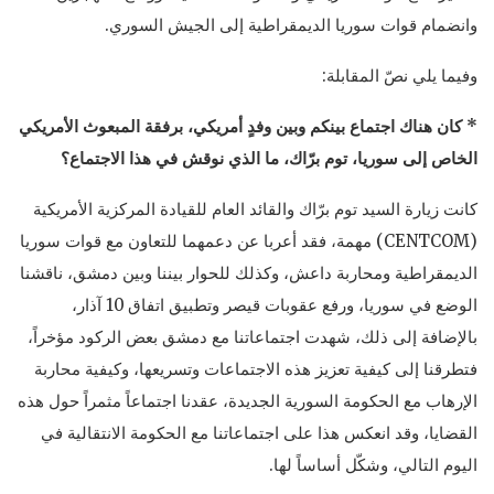
وانضمام قوات سوريا الديمقراطية إلى الجيش السوري.
وفيما يلي نصّ المقابلة:
* كان هناك اجتماع بينكم وبين وفدٍ أمريكي، برفقة المبعوث الأمريكي
الخاص إلى سوريا، توم برّاك، ما الذي نوقش في هذا الاجتماع؟
كانت زيارة السيد توم برّاك والقائد العام للقيادة المركزية الأمريكية
(CENTCOM) مهمة، فقد أعربا عن دعمهما للتعاون مع قوات سوريا
الديمقراطية ومحاربة داعش، وكذلك للحوار بيننا وبين دمشق، ناقشنا
الوضع في سوريا، ورفع عقوبات قيصر وتطبيق اتفاق 10 آذار،
بالإضافة إلى ذلك، شهدت اجتماعاتنا مع دمشق بعض الركود مؤخراً،
فتطرقنا إلى كيفية تعزيز هذه الاجتماعات وتسريعها، وكيفية محاربة
الإرهاب مع الحكومة السورية الجديدة، عقدنا اجتماعاً مثمراً حول هذه
القضايا، وقد انعكس هذا على اجتماعاتنا مع الحكومة الانتقالية في
اليوم التالي، وشكّل أساساً لها.