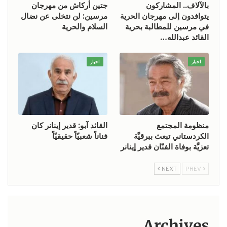
بالآلاف.. المشاركون
جتين أركاش من مهرجان
يتوافدون إلى مهرجان الحرية
مرسين: لن نتخلى عن نضال
في مرسين للمطالبة بحرية
السلام والحرية
القائد عبدالله…
اخبار
اخبار
منظومة المجتمع
القائد آبو: قدير إينانر كان
الكردستاني تبعث ببرقيَّة
فناناً شعبيّاً حقيقيّاً
تعزيَّة بوفاة الفنّان قدير إينانر
NEXT
PREV
Archives