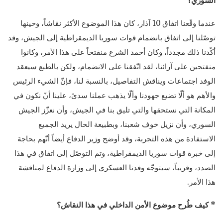
السوري؟
عندما وقّعنا اتفاق 10 آذار، كان هذا الموضوع الأكثر نقاشاً، وحينها
توصّلنا إلى اتفاق بانضمام قوات سوريا الديمقراطية إلى الجيش، وقد
أكّدنا ذلك مجدداً، وكان أحمد الشرع منفتحاً على هذا الأمر، وكانوا
منفتحين على آرائنا، لقد اتّفقنا على الانضمام، ولكن بالطبع سيعقد
الوفد اجتماعات ويناقش التفاصيل، بالنسبة لنا، فإنّ الشيء الرئيس
والأهم هو ألّا تضيع جهودنا وألّا يذهب عملنا سدىً، علينا أنّ نكون في
المكانة التي نستحقها والتي تليق بنا في الجيش، وأن نعزّز الجيش
السوري، وأن نزيل خوف شعبنا، وبطبيعة الحال يريد الجميع
الاستفادة من هذه التجربة، وقد أوضح وزير الدفاع أيضاً أنّهم بحاجة
إلى خبرة قوات سوريا الديمقراطية، وتم التوصّل إلى اتفاق في هذا
الصدد، وقريباً، سيتوجّه وفدنا العسكري إلى وزارة الدفاع لمناقشة
هذا الأمر.
* كيف طُرح موضوع الأمن الداخلي في هذا النقاش؟