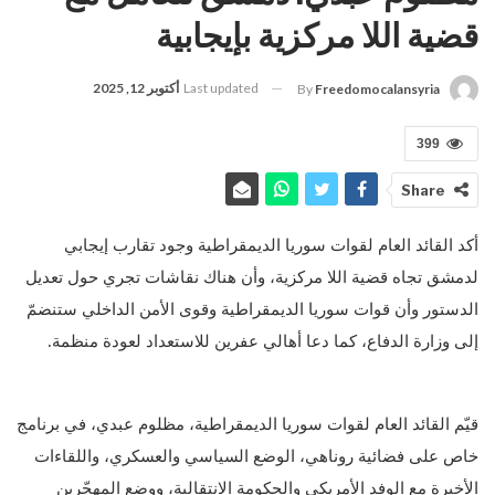
قضية اللا مركزية بإيجابية
Last updated
أكتوبر 12, 2025
By
Freedomocalansyria
399
Share
أكد القائد العام لقوات سوريا الديمقراطية وجود تقارب إيجابي
لدمشق تجاه قضية اللا مركزية، وأن هناك نقاشات تجري حول تعديل
الدستور وأن قوات سوريا الديمقراطية وقوى الأمن الداخلي ستنضمّ
إلى وزارة الدفاع، كما دعا أهالي عفرين للاستعداد لعودة منظمة.
قيّم القائد العام لقوات سوريا الديمقراطية، مظلوم عبدي، في برنامج
خاص على فضائية روناهي، الوضع السياسي والعسكري، واللقاءات
الأخيرة مع الوفد الأمريكي والحكومة الانتقالية، ووضع المهجّرين