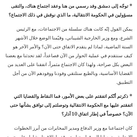
* توجّه إلى دمشق وفد رسمي من هنا وعقد اجتماع هناك، والتقى
مسؤولين في الحكومة الانتقالية، ما الذي نوقش في ذلك الاجتماع؟
يمكن القول إنّه كانت هناك سلسلة من الاجتماعات، مع الرئيس
الشرع، ومع وزير الخارجية الشيباني، وقيّمنا الوضع خلال الأشهر
الستة الماضية، لماذا لم يتقدم الاتفاق حتى الآن؟ والأمر الآخر هو
كيف سنتقدم في عملية الحوار من الآن فصاعداً، لقد تحدثنا مع بعضنا
البعض بكل صراحة، ولهذا كان الاجتماع مثمراً، اتفقنا على العديد من
القضايا الأساسية، وبالطبع ستلتقي وفودنا ووفودهم الآن من أجل
التطبيق.
* ذكرتم أنّكم اتفقتم على بعض الأمور، فما النقاط والقضايا التي
اتفقتم عليها مع الحكومة الانتقالية وتوصلتم إلى توافق بشأنها حتى
الآن؟ خصوصاً في إطار اتفاق 10 آذار؟
كان اجتماعنا مع وزير الدفاع ومدير المخابرات من أبرز الخطوات
الإيجابية، وتوصلنا إلى قرارٍ بتطبيق وقف إطلاق نارٍ شامل على جميع