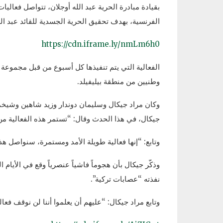
الفرنسية، بهدف تحقيق الحرية الجسدية للقائد عبد الل
https://cdn.iframe.ly/nmLm6h0
الفعالية التي يتم تنفيذها كل أسبوع من قبل مجموعة م
وطنيين من منطقة بيليفيلد.
وكان مراد جيكال وسليمان دوندار وزيد شاهين وشيخمو
جيكال، في هذا الحدث وقال: “تستمر هذه الفعالية من
وتابع: “إنها فعالية طويلة الأمد ومستمرة، سنواصل هذه
وذكّر جيكال بأن هجوماً فاشياً عنصرياً وقع في الأيا
نفذته “عصابات تركية”.
وتابع مراد جيكال: “عليهم أن يعلموا أننا لن نوقف فع