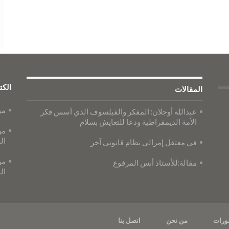
الكت
المقالات
مي
عبدالله أوجلان: المفكر والفيلسوف الذي أسس فكر
الأمة الديمقراطية ودعا للتعايش بسلام
من
ال
في معتقل إمرالي نظام قانوني آخر
من
مقالة:للأستاذ أنس المرفوع
ال
ورات
من نحن
اتصل بنا