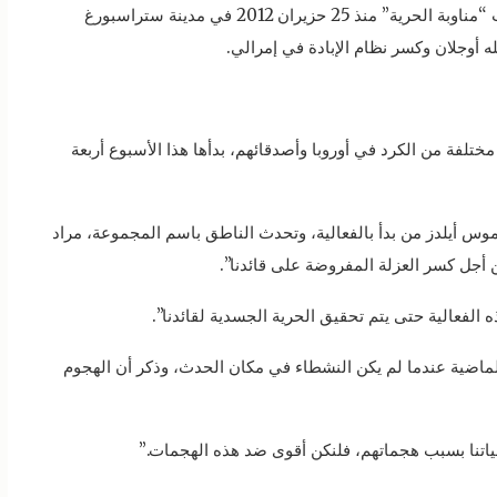
بقيادة مبادرة الحرية عبد الله أوجلان، تتواصل فعاليات “مناوبة الحرية” منذ 25 حزيران 2012 في مدينة ستراسبورغ
ه أوجلان وكسر نظام الإبادة في إمرالي.
ختلفة من الكرد في أوروبا وأصدقائهم، بدأها هذا الأسبوع أربعة
س أيلدز من بدأ بالفعالية، وتحدث الناطق باسم المجموعة، مراد
 أجل كسر العزلة المفروضة على قائدنا”.
 الفعالية حتى يتم تحقيق الحرية الجسدية لقائدنا”.
م الماضية عندما لم يكن النشطاء في مكان الحدث، وذكر أن الهجوم
الياتنا بسبب هجماتهم، فلنكن أقوى ضد هذه الهجمات.”