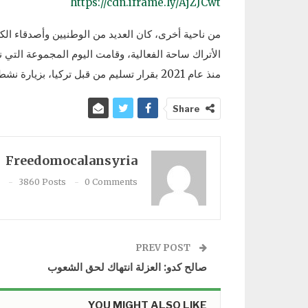
https://cdn.iframe.ly/AjZJCwt
من ناحية أخرى، كان العديد من الوطنيين وأصدقاء الك
الأتراك ساحة الفعالية، وقامت اليوم المجموعة التي ن
منذ عام 2021 بقرار تسليم من قبل تركيا، بزيارة نشطاء مناوبة الحرية وأعطتهم رسالة النضال يداً بي
Share
Freedomocalansyria
3860 Posts
0 Comments
PREV POST
صالح كدو: العزلة انتهاك لحق الشعوب
YOU MIGHT ALSO LIKE