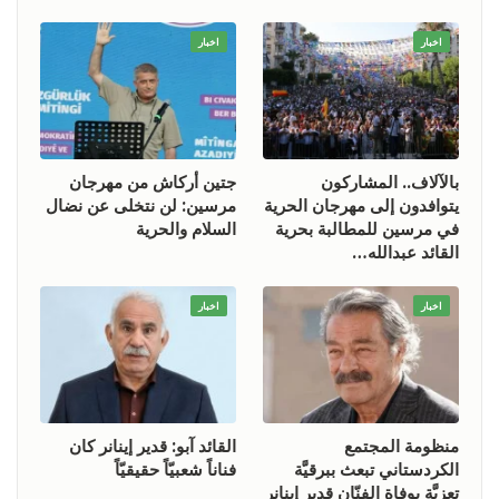
اخبار
اخبار
بالآلاف.. المشاركون
جتين أركاش من مهرجان
يتوافدون إلى مهرجان الحرية
مرسين: لن نتخلى عن نضال
في مرسين للمطالبة بحرية
السلام والحرية
القائد عبدالله…
اخبار
اخبار
منظومة المجتمع
القائد آبو: قدير إينانر كان
الكردستاني تبعث ببرقيَّة
فناناً شعبيّاً حقيقيّاً
تعزيَّة بوفاة الفنّان قدير إينانر