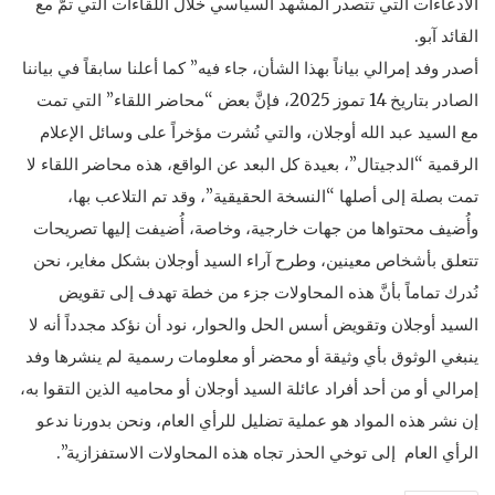
الادعاءات التي تتصدر المشهد السياسي خلال اللقاءات التي تمَّ مع
القائد آبو.
أصدر وفد إمرالي بياناً بهذا الشأن، جاء فيه” كما أعلنا سابقاً في بياننا
الصادر بتاريخ 14 تموز 2025، فإنَّ بعض “محاضر اللقاء” التي تمت
مع السيد عبد الله أوجلان، والتي نُشرت مؤخراً على وسائل الإعلام
الرقمية “الدجيتال”، بعيدة كل البعد عن الواقع، هذه محاضر اللقاء لا
تمت بصلة إلى أصلها “النسخة الحقيقية”، وقد تم التلاعب بها،
وأُضيف محتواها من جهات خارجية، وخاصة، أُضيفت إليها تصريحات
تتعلق بأشخاص معينين، وطرح آراء السيد أوجلان بشكل مغاير، نحن
نُدرك تماماً بأنَّ هذه المحاولات جزء من خطة تهدف إلى تقويض
السيد أوجلان وتقويض أسس الحل والحوار، نود أن نؤكد مجدداً أنه لا
ينبغي الوثوق بأي وثيقة أو محضر أو معلومات رسمية لم ينشرها وفد
إمرالي أو من أحد أفراد عائلة السيد أوجلان أو محاميه الذين التقوا به،
إن نشر هذه المواد هو عملية تضليل للرأي العام، ونحن بدورنا ندعو
الرأي العام إلى توخي الحذر تجاه هذه المحاولات الاستفزازية”.