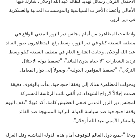
الاحتلال التركي رسائل تهديد للقائد عبد الله أوجلان، شارك فيها
الأهالي وأعضاء الأحزاب السياسية والمؤسسات المدنية والعسكرية
في دير الزور.
وانطلقت المظاهرة من أمام مجلس دير الزور المدني الواقع في
منطقة السبعة كيلو في دير الزور، وسط رفع المتظاهرون صور القائد
عبد الله أوجلان، وجابت الشارع العام في منطقة السبعة كيلو وسط
ترديد الشعارات “لا حياه بدون القائد”، “تسقط دولة الاحتلال
التركي”، “تسقط المؤامرة الدولية”، وصولاً إلى دوار المعامل.
وتحولت المظاهرة هناك إلى وقفة احتجاجية، بدأت بالوقوف دقيقة
صمت إجلالاً لأرواح الشهداء، ثم ألقى نائب الرئاسة المشتركة
لمجلس دير الزور المدني فتحي العطيش كلمة، أكد فيها: “نقف اليوم
وقفة احتجاجية ضد سياسة الدولة التركية الممنهجة ضد القائد
والمفكر الأممي عبد الله أوجلان”.
ودعا “جميع دول العالم للوقوف أمام هذه الدولة الفاشية وفك العزلة