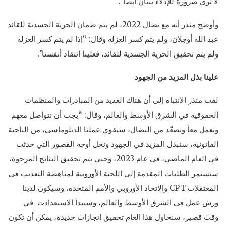
لا ترى ضرورة للإدلاء ببيان أيضاً”.
وأوضح منذر أنه مع نضال 2022، لم يتم ضمان الحرية الجسدية للقائد
عبد الله أوجلان، ولم يتم كسر العزلة وقال: “إذا لم يتم كسر العزلة
ولم يتم تحقيق الحرية الجسدية للقائد، فعلينا انتقاد أنفسنا”.
علينا بذل المزيد من الجهود
لفت منذر الانتباه إلى أن هناك العديد من المبادرات والمنظمات
الحقوقية في الشرق الأوسط والعالم، وقال: “يجب أن نتواصل معهم
ونعمل معاً ونصعّد من النضال، سنقوي عملنا الدبلوماسي، من الناحية
القانونية، سنبذل المزيد في الجهود ونحل أوجه القصور التي حدثت
في العام الماضي، في عام 2023، وحتى يتم تحقيق النتائج المرجوة،
ستستمر الطلبات المقدمة إلى اللجنة الأوروبية لمناهضة التعذيب في
المعتقلات CPT والاتحاد الأوروبي والأمم المتحدة، وسيكون لدينا
ورش عمل في الشرق الأوسط والعالم، وستبدأ الاستعدادت في
وقت قصير، سنحاول هذا العام تحقيق إنجازات جديدة، يمكن أن تكون