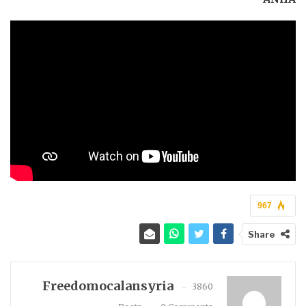
967
Share
Freedomocalansyria
3860