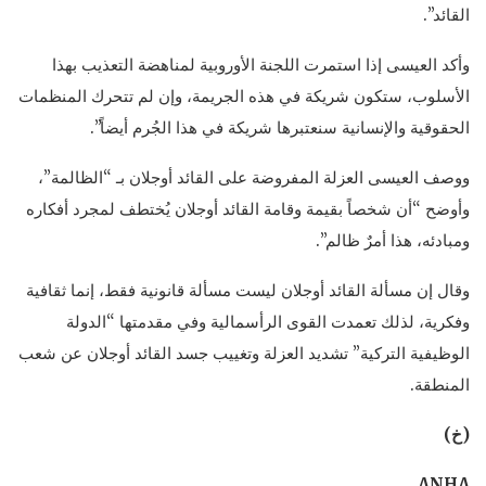
القائد”.
وأكد العيسى إذا استمرت اللجنة الأوروبية لمناهضة التعذيب بهذا
الأسلوب، ستكون شريكة في هذه الجريمة، وإن لم تتحرك المنظمات
الحقوقية والإنسانية سنعتبرها شريكة في هذا الجُرم أيضاً”.
ووصف العيسى العزلة المفروضة على القائد أوجلان بـ “الظالمة”،
وأوضح “أن شخصاً بقيمة وقامة القائد أوجلان يُختطف لمجرد أفكاره
ومبادئه، هذا أمرٌ ظالم”.
وقال إن مسألة القائد أوجلان ليست مسألة قانونية فقط، إنما ثقافية
وفكرية، لذلك تعمدت القوى الرأسمالية وفي مقدمتها “الدولة
الوظيفية التركية” تشديد العزلة وتغييب جسد القائد أوجلان عن شعب
المنطقة.
(خ)
ANHA