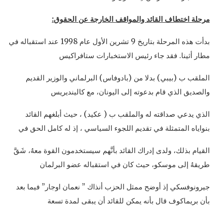
مرحلة اختطاف القائد والمواقف الخارجة عن الحقوق:
بدأت هذه المرحلة بتاريخ 9 تشرين الأول عام 1998 عند استقباله في
مطار أثينا. فقد جاء رئيس الاستخبارات ستافراكيس
الملقب ب (بيبي) بدلا من (بادوفاس) البرلماني والوزير القديم
والصديق الذي قام بدعوته إلى اليونان، مع كالينديريس
الذي يدعي صداقته له والملقب ب ( عكيد) ، حيث أبلغهم القائد
بنواياه المتمثلة في تقديم اللجوء السياسي ، إذ له كامل الحق في
القيام بذلك، ولدى إدراك القائد بأنَّهم سيستخدمون القوة معهُ، شَقَّ
طريقهُ إلى موسكو، حيث كان في استقباله عضو البرلمان
جيرونوفسكي إذ أوضح ممثل الحزب أنذاك ” نعمان اوجار” فيما بعد
بأن بريماكوف قال بأنه يمكن للقائد أن يبقى لمدة تسعة