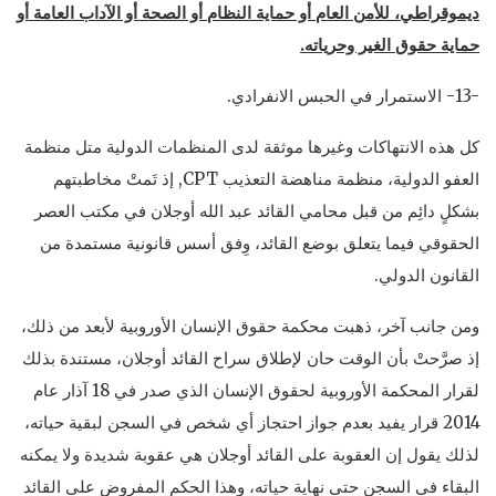
ديموقراطي، للأمن العام أو حماية النظام أو الصحة أو الآداب العامة أو
حماية حقوق الغير وحرياته.
-13- الاستمرار في الحبس الانفرادي.
كل هذه الانتهاكات وغيرها موثقة لدى المنظمات الدولية متل منظمة
العفو الدولية، منظمة مناهضة التعذيب CPT, إذ تَمتْ مخاطبتهم
بشكلٍ دائِم من قبل محامي القائد عبد الله أوجلان في مكتب العصر
الحقوقي فيما يتعلق بوضع القائد، وِفق أسس قانونية مستمدة من
القانون الدولي.
ومن جانب آخر، ذهبت محكمة حقوق الإنسان الأوروبية لأبعد من ذلك،
إذ صرَّحتْ بأن الوقت حان لإطلاق سراح القائد أوجلان، مستندة بذلك
لقرار المحكمة الأوروبية لحقوق الإنسان الذي صدر في 18 آذار عام
2014 قرار يفيد بعدم جواز احتجاز أي شخص في السجن لبقية حياته،
لذلك يقول إن العقوبة على القائد أوجلان هي عقوبة شديدة ولا يمكنه
البقاء في السجن حتى نهاية حياته، وهذا الحكم المفروض على القائد