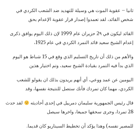
ثانيا – عقوبة الموت هي وسيلة للتهديد ضد الشعب الكردي في
شخص القائد، لقد تعمدوا إصدار قرار عقوبة الإعدام بحق
القائد ليكون في 2٩ حزيران عام 1999 لإن ذلك اليوم يوافق ذكرى
إعدام الشيخ سعيد قائد التمرد الكردي في عام 1925،
والأهم من ذلك أن تاريخ التسليم الذي وقع في 15 شباط هو اليوم
الذي بدأ فيه التمرد بقيادة الشيخ سعيد، وتم اختيار هذين
اليومين عن عمد ووعي، أي أنهم يريدون بذلك ان يقولو للشعب
الكردي، مهما كان تمردك فأنك ستصل للنتيجة نفسها، وقد
قال رئيس الجمهورية سليمان دمرييل في إحدى أحاديثه
لقد حدث
28 تمردا، وجرى سحقها جميعا، واخرها سيصل
للمصير نفسه) وهذا يؤكد أن تخطيط السيناريو كان قديما.