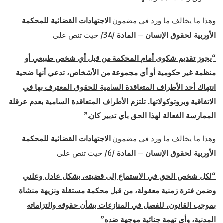
وهذا ما يخالف ما ورد في مضمون
الاجتهادات القضائية للمحكمة
الأوربية لحقوق الإنسان – المادة /34/
حيث تنص على
“يجوز تقديم شكوى أمام المحكمة من قبل أي شخص طبيعي أو
منظمة غير حكومية أو أي مجموعة من الأشخاص، تدعي أنها ضحية
انتهاك أحد الأطراف المتعاقدة السامية للحقوق المعترف بها في
الاتفاقية وبروتوكولاتها. تلتزم الأطراف المتعاقدة السامية بعدم عرقلة
الممارسة الفعالة لهذا الحق بأي تدبير كان.”
وهذا ما يخالف ما ورد في مضمون
الاجتهادات القضائية للمحكمة
الأوربية لحقوق الإنسان – المادة /6/
حيث تنص على
“لكل شخص الحق في الاستماع إلى قضيته، بشكل عادل وعلني
وضمن فترة زمنية معقولة، من قبل محكمة مستقلة ونزيهة منشاة
بموجب القانون، للفصل في المنازعات بشأن حقوقه والتزاماته
المدنية، وأي تهمة جنائية موجهة ضده”