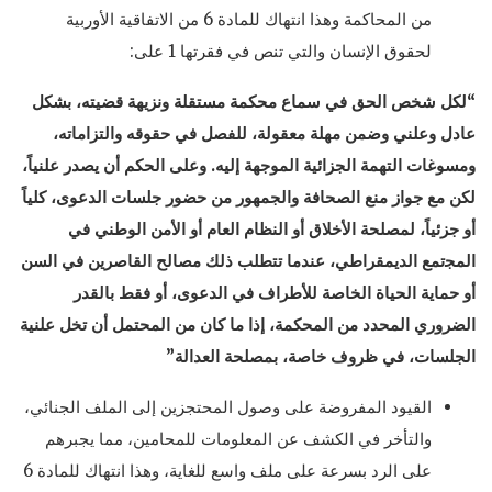
من المحاكمة وهذا انتهاك للمادة 6 من الاتفاقية الأوربية
لحقوق الإنسان والتي تنص في فقرتها 1 على:
“لكل شخص الحق في سماع محكمة مستقلة ونزيهة قضيته، بشكل
عادل وعلني وضمن مهلة معقولة، للفصل في حقوقه والتزاماته،
ومسوغات التهمة الجزائية الموجهة إليه. وعلى الحكم أن يصدر علنياً،
لكن مع جواز منع الصحافة والجمهور من حضور جلسات الدعوى، كلياً
أو جزئياً، لمصلحة الأخلاق أو النظام العام أو الأمن الوطني في
اﻟﻤﺠتمع الديمقراطي، عندما تتطلب ذلك مصالح القاصرين في السن
أو حماية الحياة الخاصة للأطراف في الدعوى، أو فقط بالقدر
الضروري المحدد من المحكمة، إذا ما كان من المحتمل أن تخل علنية
الجلسات، في ظروف خاصة، بمصلحة العدالة”
القيود المفروضة على وصول المحتجزين إلى الملف الجنائي،
والتأخر في الكشف عن المعلومات للمحامين، مما يجبرهم
على الرد بسرعة على ملف واسع للغاية، وهذا انتهاك للمادة 6