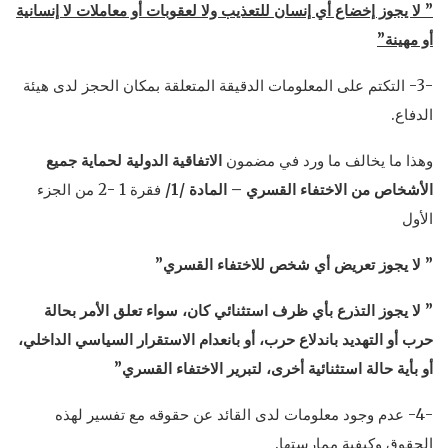
” لا يجوز إخضاع أي إنسان للتعذيب ولا لعقوبات أو معاملات لا إنسانية
أو مهينة”
-3- التكتم على المعلومات الدقيقة المتعلقة بمكان الحجز لدى هيئة
الدفاع.
وهذا ما يخالف ما ورد في مضمون
الاتفاقية الدولية لحماية جميع
الأشخاص من الاختفاء القسري – المادة /1/
فقرة 1 -2 من الجزء
الأول
” لا يجوز تعريض أي شخص للاختفاء القسري”
” لا يجوز التذرع بأي ظرف استثنائي كان، سواء تعلق الأمر بحالة
حرب أو التهديد باندلاع حرب، أو بانعدام الاستقرار السياسي الداخلي،
أو بأية حالة استثنائية أخرى، لتبرير الاختفاء القسري”
-4- عدم وجود معلومات لدى القائد عن حقوقه مع تفسير لهذه
الحقوق وكيفية ممارستها.