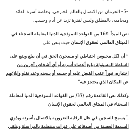
-5- الحرمان من الاتصال بالعالم الخارجي، وخاصة أسرة القائد
ومحاميه، بالمطلق وليس لفترة تزيد عن أيام وحسب.
نص المبدأ 16/1
من القواعد النموذجية الدنيا لمعاملة السجناء في
الميثاق العالمي لحقوق الإنسان
حيث ينص على
” أن لكل محبوس احتياطي او مسجون الحق في أن يبلغ ويقع على
السلطة المسؤولة تبليغ أعضاء أسرته أو أي أشخاص آخرين من
اختياره، فوراً عقب القبض عليه أو حبسه أو سجنه وعند نقلهِ وإبلاغهم
عن المكان الذي يحتجز فيه”
وكذلك نص القاعدة رقم /37/ من القواعد النموذجية الدنيا لمعاملة
السجناء في الميثاق العالمي لحقوق الإنسان
” يسمح للسجين في ظل الرقابة الضرورية بالاتصال بأسرتهِ وبذوي
السمعة الحسنة من أصدقائه على فترات منتظمة بالمراسلة وبتلقي