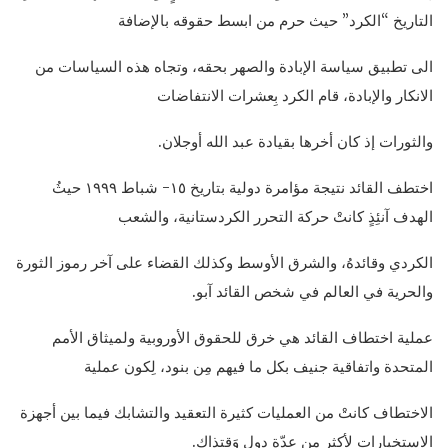
التاريخ “الكرد” حيث حرم من ابسط حقوقه بالإضافة
الى تطبيق سياسة الإبادة والصهر بحقه، وتجاه هذه السياسات من
الانكار والإبادة، قام الكرد بِعشرات الانتفاضات
والثورات إذ كان أخرها بقيادة عبد الله أوجلان.
اختطف القائد نتيجة مؤامرة دولية بتاريخ ١٥- شباط ١٩٩٩ حيثُ
الهدف آنئِذٍ كانتْ حركة التحرر الكردستانية، والشعب
الكردي وقائدهُ، والشرق الأوسط وكذلك القضاء على آخر رموز الثورة
والحرية في العالم في شخص القائد آبو.
عملية اختطاف القائد هي خرق للحقوق الأوروبية ولميثاق الأمم
المتحدة واتفاقية جنيف بكل ما فيهم مِن بنود، لِكون عملية
الاختطاف كانتْ من العمليات كثيرة التعقيد والتشابك فيما بين أجهزة
الاستخبارات لأكثر من عِدّة دول وَقتذاك.