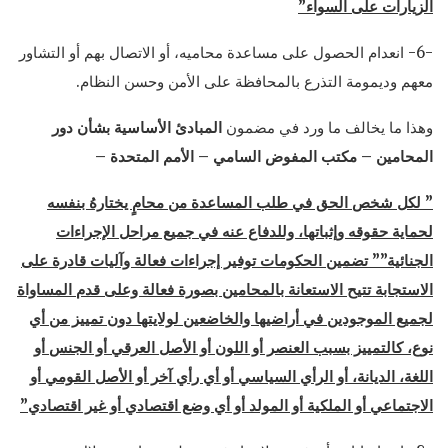
الزيارات على السواء”
-6- انعدام الحصول على مساعدة محاميه، أو الاتصال بهم أو التشاور
معهم وديمومة التذرع بالمحافظة على الأمن وحسن النظام.
وهذا ما يخالف ما ورد في مضمون
المبادئ الأساسية بشأن دور
المحامين – مكتب المفوض السامي – الأمم المتحدة –
” لكل شخص الحق في طلب المساعدة من محامٍ يختارهُ بنفسه
لحماية حقوقه وإثباتها، وللدفاع عنه في جميع مراحل الإجراءات
الجنائية”” تضمين الحكومات توفير إجراءات فعالة وآليات قادرة على
الاستجابة تتيح الاستعانة بالمحامين بصورة فعالة وعلى قدم المساواة
لجميع الموجودين في أراضيها والخاضعين لولايتها دون تمييز من أي
نوع، كالتمييز بسبب العنصر أو اللون أو الأصل العرقي أو الجنس أو
اللغة، الديانة، أو الرأي السياسي أو أي رأي آخر أو الأصل القومي أو
الاجتماعي أو الملكية أو المولد أو أي وضع اقتصادي أو غير اقتصادي”