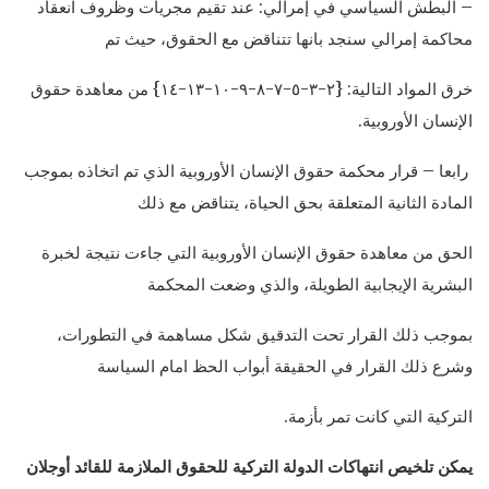
– البطش السياسي في إمرالي: عند تقيم مجريات وظروف انعقاد
محاكمة إمرالي سنجد بانها تتناقض مع الحقوق، حيث تم
خرق المواد التالية: {٢-٣-٥-٧-٨-٩-١٠-١٣-١٤} من معاهدة حقوق
الإنسان الأوروبية.
رابعا – قرار محكمة حقوق الإنسان الأوروبية الذي تم اتخاذه بموجب
المادة الثانية المتعلقة بحق الحياة، يتناقض مع ذلك
الحق من معاهدة حقوق الإنسان الأوروبية التي جاءت نتيجة لخبرة
البشرية الإيجابية الطويلة، والذي وضعت المحكمة
بموجب ذلك القرار تحت التدقيق شكل مساهمة في التطورات،
وشرع ذلك القرار في الحقيقة أبواب الحظ امام السياسة
التركية التي كانت تمر بأزمة.
يمكن تلخيص انتهاكات الدولة التركية للحقوق الملازمة للقائد أوجلان