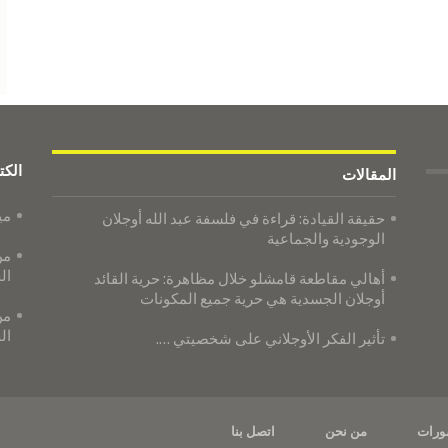
الكت
المقالات
مي
حقيقة القيادة: قراءة في فلسفة عبد الله أوجلان
الوجودية والجماعية
من
ال
أهالي مقاطعة قامشلو خلال مظاهرة: حرية القائد
أوجلان الجسدية هي حرية جميع المكونات
من
ال
تأثير الفكر الأوجلاني على شخصيتي ….
ورات
من نحن
اتصل بنا