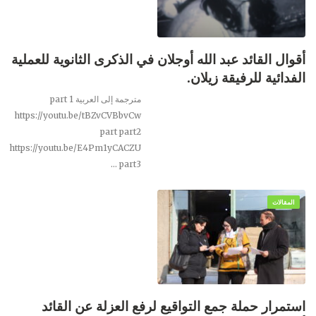
أقوال القائد عبد الله أوجلان في الذكرى الثانوية للعملية
الفدائية للرفيقة زيلان.
مترجمة إلى العربية
part 1
https://youtu.be/tBZvCVBbvCw
part
part2
https://youtu.be/E4Pm1yCACZU
…
part3
المقالات
​​​​​​​استمرار حملة جمع التواقيع لرفع العزلة عن القائد