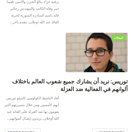
برقية عزاء
ببالغ الحزن والاسى تلقينا
خبر وفاة الكاتب والمهندس رجائي
فايد.باسم المبادرة السورية لحرية
القائد عبد الله اوجلان، نتقدم بأحر
…
المقالات
توريس: نريد أن يشارك جميع شعوب العالم باختلاف
ألوانهم في الفعالية ضد العزلة
أفاد الناشط الكولومبي كاميلو توريس
أنهم كأمميين ومن خلال مسيرتهم التي
يقومون بها ضد العزلة على القائد عبد
الله أوجلان، يريدون إيصال أصواتهم
…