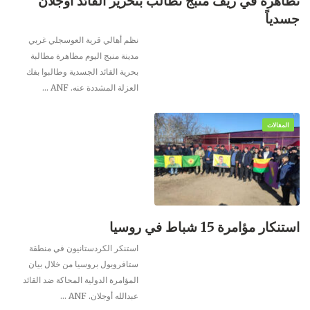
تظاهرة في ريف منبج تطالب بتحرير القائد اوجلان
جسدياً
نظم أهالي قرية العوسجلي غربي
مدينة منبج اليوم مظاهرة مطالبة
بحرية القائد الجسدية وطالبوا بفك
العزلة المشددة عنه.
ANF
…
المقالات
استنكار مؤامرة 15 شباط في روسيا
استنكر الكردستانيون في منطقة
ستافروبول بروسيا من خلال بيان
المؤامرة الدولية المحاكة ضد القائد
عبدالله أوجلان.
ANF
…